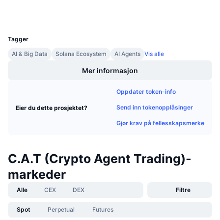
Wallets
Kommende salg
Finansieringsrenter
Lær og tjen
UCID
35208
Tagger
Kalendere
AI & Big Data
Solana Ecosystem
AI Agents
Vis alle
ICO-kalender
Mer informasjon
Oppdater token-info
Hendelseskalender
Send inn tokenopplåsinger
Eier du dette prosjektet?
Gjør krav på fellesskapsmerke
C.A.T (Crypto Agent Trading)-
markeder
Alle
CEX
DEX
Filtre
Spot
Perpetual
Futures