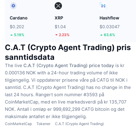
Cardano
XRP
Hashflow
$0.202
$1.04
$0.03047
5.19%
2.23%
63.6%
C.A.T (Crypto Agent Trading) pris
sanntidsdata
The live
C.A.T (Crypto Agent Trading) price today
is kr
0.000136 NOK with a 24-hour trading volume of ikke
tilgjengelig.
Vi oppdaterer prisene våre på CATG til NOK i
sanntid.
C.A.T (Crypto Agent Trading) has no change in the
last 24 hours.
Rangert som nummer #3593 på
CoinMarketCap, med en live markedsverdi på kr 135,707
NOK.
Antall i omløp er 999,692,299 CATG bitcoin
og det
maksimale antallet er ikke tilgjengelig.
CoinMarketCap
Tokener
C.A.T (Crypto Agent Trading)