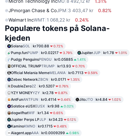
Micron Technology Inc
MU
8 492,12 kr
1.31%
JPmorgan Chase & Co
JPM
3 403,47 kr
0.82%
Walmart Inc
WMT
1 068,22 kr
0.24%
Populære tokens på Solana-
kjeden
Solana
SOL
kr700.88
0.72%
Pump.fun
PUMP
kr0.02217
Jupiter
JUP
kr1.78
3.79%
1.01%
Pudgy Penguins
PENGU
kr0.05885
1.41%
OFFICIAL TRUMP
TRUMP
kr13.93
0.70%
Official Melania Meme
MELANIA
kr0.7113
0.59%
Zebec Network
ZBCN
kr0.0171
1.35%
DoubleZero
2Z
kr0.5207
0.76%
YZY MONEY
YZY
kr2.78
0.87%
AntFun
ANTFUN
kr0.4114
Jito
JTO
kr4.84
0.44%
1.02%
Solstice eUSX
EUSX
kr9.98
0.02%
dogwifhat
WIF
kr1.34
0.65%
Jupiter Perps LP
JLP
kr34.23
0.12%
Kamino
KMNO
kr0.1715
0.48%
Aiagent.app
AAA
kr0.0009299
0.98%