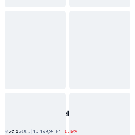
Populære eiendeler fra den
virkelige verden
Gold
GOLD
40 499,94 kr
0.19%