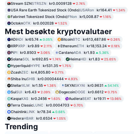
Stream SZN
STRSZN
kr0.0009128
2.74%
USA Rare Earth Tokenized Stock (Ondo)
USARon
kr164.41
1.34%
Fabrinet Tokenized Stock (Ondo)
FNon
kr5,008.87
1.16%
Octokn
OTK
kr0.002028
1.52%
Mest besøkte kryptovalutaer
ADI
ADI
kr65.74
Bitcoin
BTC
kr613,487.86
0.05%
0.26%
XRP
XRP
kr9.89
Ethereum
ETH
kr18,153.24
2.11%
0.18%
Pi
PI
kr0.8503
Cardano
ADA
kr1.93
3.06%
5.36%
Solana
SOL
kr692.85
Heima
HEI
kr1.83
1.74%
25.65%
Hyperliquid
HYPE
kr531.35
1.75%
Zcash
ZEC
kr4,805.80
0.71%
Shiba Inu
SHIB
kr0.00004444
4.93%
Stellar
XLM
kr1.55
SKYAI
SKYAI
kr0.9631
1.38%
54.14%
Sui
SUI
kr6.43
Dogecoin
DOGE
kr0.6612
2.09%
0.75%
Kaspa
KAS
kr0.2456
Audiera
BEAT
kr19.11
1.63%
13.98%
Terra Classic
LUNC
kr0.0004703
0.70%
Chainlink
LINK
kr78.34
0.68%
Hedera
HBAR
kr0.6534
1.05%
Trending