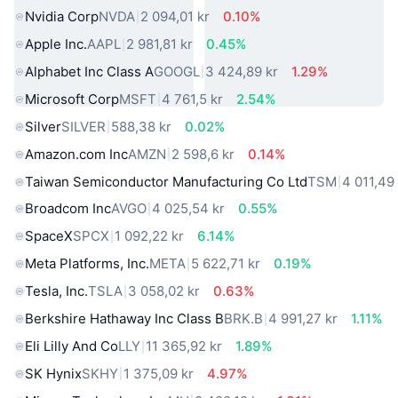
Nvidia Corp
NVDA
2 094,01 kr
0.10%
Apple Inc.
AAPL
2 981,81 kr
0.45%
Alphabet Inc Class A
GOOGL
3 424,89 kr
1.29%
Microsoft Corp
MSFT
4 761,5 kr
2.54%
Silver
SILVER
588,38 kr
0.02%
Amazon.com Inc
AMZN
2 598,6 kr
0.14%
Taiwan Semiconductor Manufacturing Co Ltd
TSM
4 011,49
Broadcom Inc
AVGO
4 025,54 kr
0.55%
SpaceX
SPCX
1 092,22 kr
6.14%
Meta Platforms, Inc.
META
5 622,71 kr
0.19%
Tesla, Inc.
TSLA
3 058,02 kr
0.63%
Berkshire Hathaway Inc Class B
BRK.B
4 991,27 kr
1.11%
Eli Lilly And Co
LLY
11 365,92 kr
1.89%
SK Hynix
SKHY
1 375,09 kr
4.97%