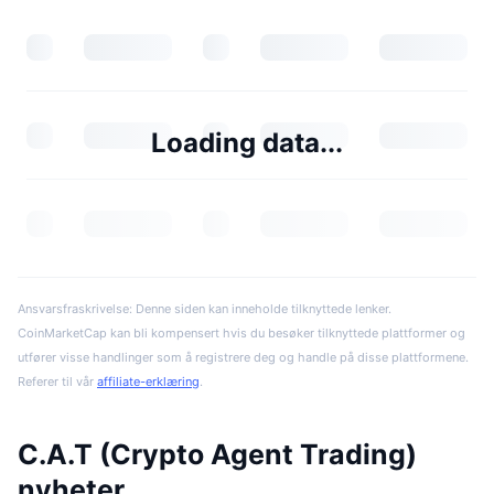
Loading data...
Ansvarsfraskrivelse: Denne siden kan inneholde tilknyttede lenker.
CoinMarketCap kan bli kompensert hvis du besøker tilknyttede plattformer og
utfører visse handlinger som å registrere deg og handle på disse plattformene.
Referer til vår
affiliate-erklæring
.
C.A.T (Crypto Agent Trading)
nyheter