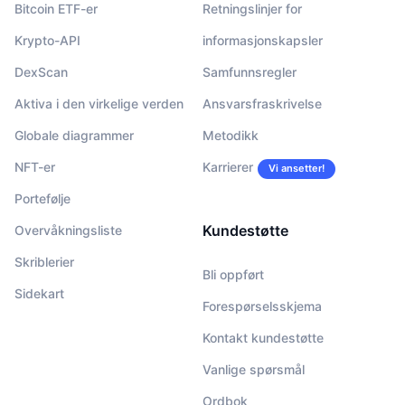
Bitcoin ETF-er
Retningslinjer for
Krypto-API
informasjonskapsler
DexScan
Samfunnsregler
Aktiva i den virkelige verden
Ansvarsfraskrivelse
Globale diagrammer
Metodikk
NFT-er
Karrierer
Vi ansetter!
Portefølje
Kundestøtte
Overvåkningsliste
Skriblerier
Bli oppført
Sidekart
Forespørselsskjema
Kontakt kundestøtte
Vanlige spørsmål
Ordbok