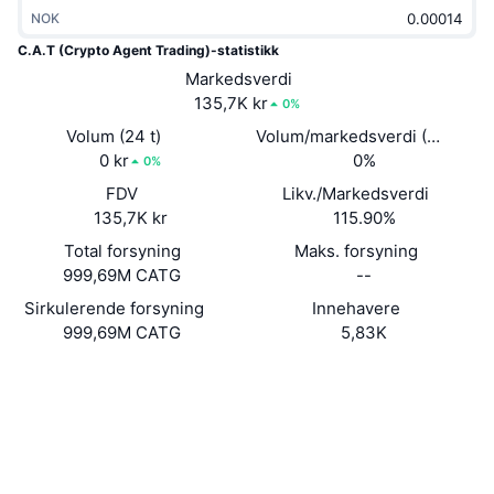
Trending
NOK
Krypto-ETF-er
Opplæring
CMC MCP
C.A.T (Crypto Agent Trading)-statistikk
Nytt
Bitcoin ETF-er
Markedsverdi
x402
Nyheter
135,7K kr
0%
Krypto
Ethereum ETF-er
Volum (24 t)
Volum/markedsverdi (24 timer
Akademi
0 kr
0%
0%
Politikk
Teknisk analyse
FDV
Likv./Markedsverdi
Forskning
135,7K kr
115.90%
Idrett
RSI
Videoer
Total forsyning
Maks. forsyning
999,69M CATG
--
Finans
MACD
Ordbok
Sirkulerende forsyning
Innehavere
999,69M CATG
5,83K
Teknologi
Derivater
Kampanjer
Nettsted
Website
Whitepaper
Sosiale medier
NFT
Oversikt
Airdrops
Kontrakter
DqrcZR...rUpump
Utforskere
solscan.io
Samlet NFT-statistikk
Likvidasjoner
Diamantbelønninger