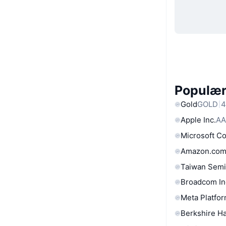
Populære
Gold
GOLD
4
Apple Inc.
AA
Microsoft C
Amazon.com
Taiwan Semi
Broadcom In
Meta Platfor
Berkshire Ha