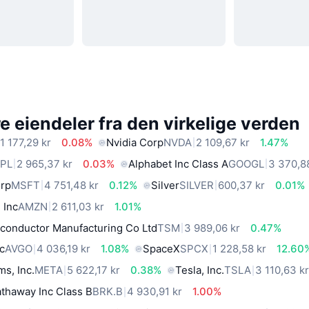
 eiendeler fra den virkelige verden
1 177,29 kr
0.08%
Nvidia Corp
NVDA
2 109,67 kr
1.47%
PL
2 965,37 kr
0.03%
Alphabet Inc Class A
GOOGL
3 370,8
orp
MSFT
4 751,48 kr
0.12%
Silver
SILVER
600,37 kr
0.01%
 Inc
AMZN
2 611,03 kr
1.01%
conductor Manufacturing Co Ltd
TSM
3 989,06 kr
0.47%
c
AVGO
4 036,19 kr
1.08%
SpaceX
SPCX
1 228,58 kr
12.60
ms, Inc.
META
5 622,17 kr
0.38%
Tesla, Inc.
TSLA
3 110,63 k
thaway Inc Class B
BRK.B
4 930,91 kr
1.00%