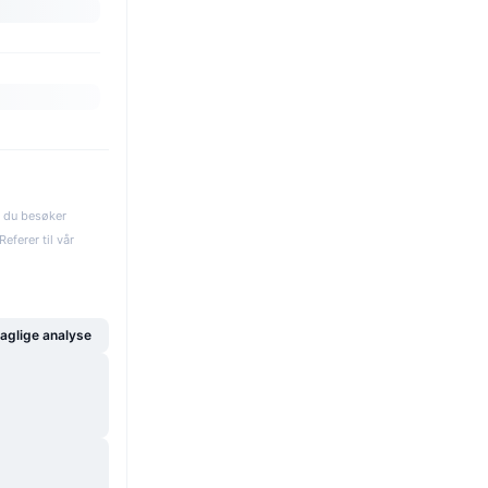
s du besøker
eferer til vår
glige analyse