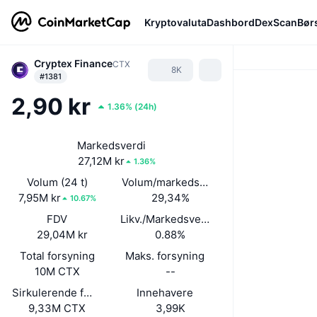
Kryptovaluta
Dashbord
DexScan
Bør
Cryptex Finance
CTX
8K
#1381
2,90 kr
1.36%
(
24h
)
Markedsverdi
27,12M kr
1.36%
Volum (24 t)
Volum/markedsverdi (24 timer)
7,95M kr
29,34%
10.67%
FDV
Likv./Markedsverdi
29,04M kr
0.88%
Total forsyning
Maks. forsyning
10M CTX
--
Sirkulerende forsyning
Innehavere
9,33M CTX
3,99K