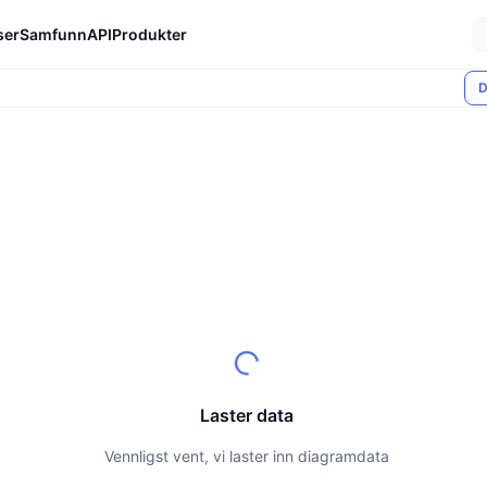
ser
Samfunn
API
Produkter
D
Laster data
Vennligst vent, vi laster inn diagramdata