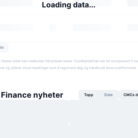
Loading data...
dde
: Denne siden kan inneholde tilknyttede lenker. CoinMarketCap kan bli kompensert hvi
rmer og utfører visse handlinger som å registrere deg og handle på disse plattformene. R
 Finance nyheter
Topp
Siste
CMCs da