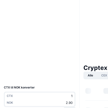
Boost
Nettsted
Website
Whitepaper
Sosiale medier
0x321c...38f98d
Kontrakter
3.8
Vurdering (CertiK)
Audits
etherscan.io
Utforskere
Cryptex
Wallets
Alle
CEX
UCID
10368
CTX til NOK konverter
CTX
NOK