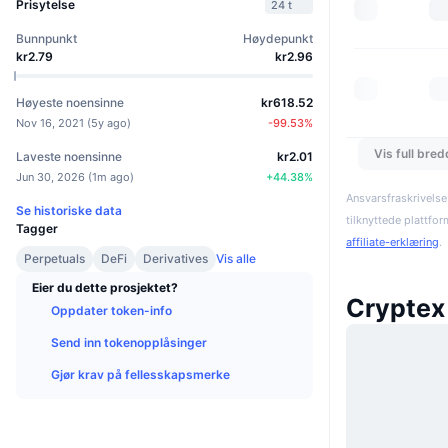
Prisytelse
24 t
Bunnpunkt
Høydepunkt
kr2.79
kr2.96
Høyeste noensinne
kr618.52
Nov 16, 2021
(
5y ago
)
-99.53
%
Vis full bre
Laveste noensinne
kr2.01
Jun 30, 2026
(
1m ago
)
+
44.38
%
Ansvarsfraskrivelse
Se historiske data
tilknyttede plattfo
Tagger
affiliate-erklæring
.
Perpetuals
DeFi
Derivatives
Vis alle
Eier du dette prosjektet?
Cryptex
Oppdater token-info
Send inn tokenopplåsinger
Gjør krav på fellesskapsmerke