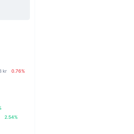
8 kr
0.76%
%
r
2.54%