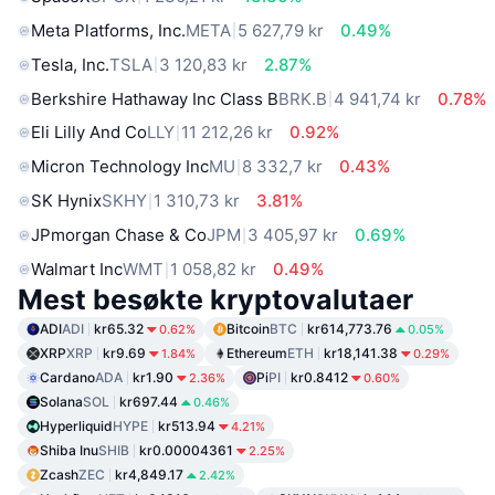
Meta Platforms, Inc.
META
5 627,79 kr
0.49%
Tesla, Inc.
TSLA
3 120,83 kr
2.87%
Berkshire Hathaway Inc Class B
BRK.B
4 941,74 kr
0.78%
Eli Lilly And Co
LLY
11 212,26 kr
0.92%
Micron Technology Inc
MU
8 332,7 kr
0.43%
SK Hynix
SKHY
1 310,73 kr
3.81%
JPmorgan Chase & Co
JPM
3 405,97 kr
0.69%
Walmart Inc
WMT
1 058,82 kr
0.49%
Mest besøkte kryptovalutaer
ADI
ADI
kr65.32
Bitcoin
BTC
kr614,773.76
0.62%
0.05%
XRP
XRP
kr9.69
Ethereum
ETH
kr18,141.38
1.84%
0.29%
Cardano
ADA
kr1.90
Pi
PI
kr0.8412
2.36%
0.60%
Solana
SOL
kr697.44
0.46%
Hyperliquid
HYPE
kr513.94
4.21%
Shiba Inu
SHIB
kr0.00004361
2.25%
Zcash
ZEC
kr4,849.17
2.42%