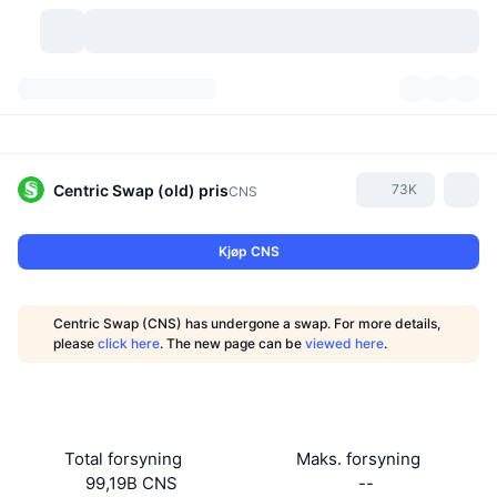
Kryptovaluta
Dashbord
Kryptovaluta
DexScan
Markeder
Rangering
Centric Swap (old)
pris
73K
CNS
Signaler
Børser
Kategorier
New
Markedsoversikt
Kjøp CNS
Populært
Samfunn
Historiske øyeblikksbilder
Spotmarked
Sentraliserte børser
Centric Swap (CNS) has undergone a swap. For more details,
Ny
Nyhetsstrøm
API
Tokenopplåsninger
Antall kryptovalutaer
please
click here
. The new page can be
viewed here
.
Spot
Vinnere
Emner
Yields
Produkter
Bitcoin Kassebeholdninger
Derivater
API
Meme-utforsker
Direktesendinger
Aktiva i den virkelige verden
BNB Kassebeholdninger
Produkter
Krypto-API
Total forsyning
Maks. forsyning
Desentraliserte børser
99,19B CNS
--