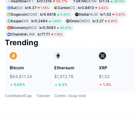
Hashflow
HFT
kr0.1316
SKYAI
SKYAI
kr1.14
58.77%
36.14%
Sui
SUI
kr6.37
Canton
CC
kr0.8813
1.19%
3.62%
Dogecoin
DOGE
kr0.6618
Stellar
XLM
kr1.53
0.92%
0.67%
Kaspa
KAS
kr0.2484
Ondo
ONDO
kr3.27
1.69%
6.91%
Biconomy
BICO
kr0.5083
40.41%
Chainlink
LINK
kr77.71
1.18%
Trending
Bitcoin
Ethereum
XRP
$64,811.24
$1,912.78
$1.02
0.65%
0.3%
1.3%
CoinMarketCap
Tokener
Centric Swap (old)