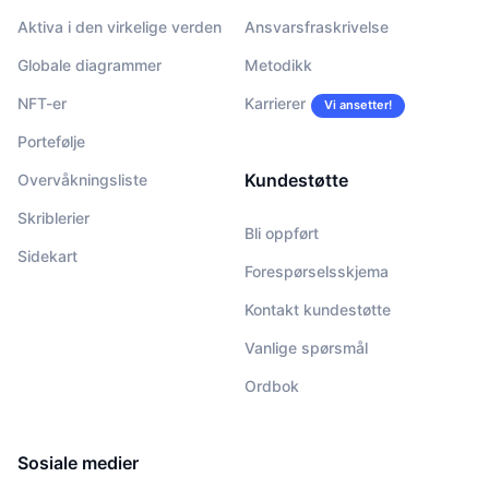
Aktiva i den virkelige verden
Ansvarsfraskrivelse
Globale diagrammer
Metodikk
NFT-er
Karrierer
Vi ansetter!
Portefølje
Kundestøtte
Overvåkningsliste
Skriblerier
Bli oppført
Sidekart
Forespørselsskjema
Kontakt kundestøtte
Vanlige spørsmål
Ordbok
Sosiale medier