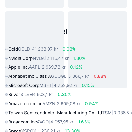
Populære eiendeler fra den
virkelige verden
Gold
GOLD
41 238,97 kr
0.08%
Nvidia Corp
NVDA
2 116,47 kr
1.80%
Apple Inc.
AAPL
2 969,73 kr
0.12%
Alphabet Inc Class A
GOOGL
3 366,7 kr
0.88%
Microsoft Corp
MSFT
4 752,92 kr
0.15%
Silver
SILVER
603,1 kr
0.30%
Amazon.com Inc
AMZN
2 609,08 kr
0.94%
Taiwan Semiconductor Manufacturing Co Ltd
TSM
3 986,5 
Broadcom Inc
AVGO
4 057,95 kr
1.63%
SpaceX
SPCX
1 236,21 kr
13.30%