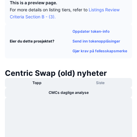
This is a preview page.
Trending
Krypto-ETF-er
For more details on listing tiers, refer to
Listings Review
Opplæring
CMC MCP
Criteria Section B - (3).
Nytt
Bitcoin ETF-er
x402
Nyheter
Oppdater token-info
Krypto
Ethereum ETF-er
Akademi
Send inn tokenopplåsinger
Eier du dette prosjektet?
Politikk
Gjør krav på fellesskapsmerke
Teknisk analyse
Forskning
Idrett
RSI
Videoer
Centric Swap (old) nyheter
Finans
Topp
Siste
MACD
Ordbok
CMCs daglige analyse
Teknologi
Derivater
Kampanjer
NFT
Oversikt
Airdrops
Samlet NFT-statistikk
Likvidasjoner
Diamantbelønninger