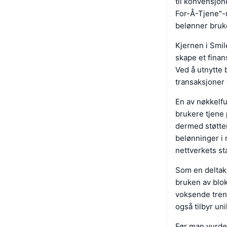
til konvensjon
For-Å-Tjene"-
belønner bruke
Kjernen i Smil
skape et fina
Ved å utnytte 
transaksjoner 
En av nøkkelf
brukere tjene 
dermed støtte
belønninger i 
nettverkets sta
Som en deltake
bruken av blok
voksende tren
også tilbyr un
Før man vurder