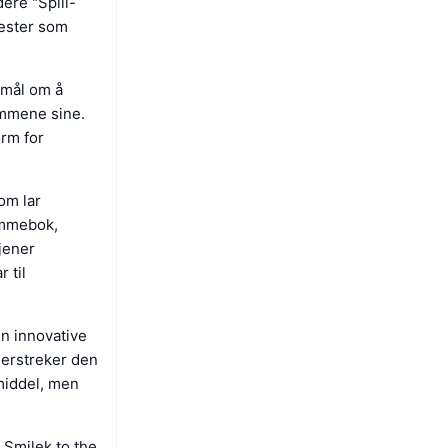
ere "Spill-
nester som
 mål om å
emmene sine.
orm for
om lar
lommebok,
jener
 til
en innovative
derstreker den
middel, men
 Smilek to the