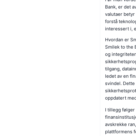
Bank, er det a
valutaer betyr
forstå teknolo
interessert i, 
Hvordan er Smi
Smilek to the 
og integritete
sikkerhetsprog
tilgang, datai
ledet av en fi
svindel. Dette
sikkerhetspro
oppdatert med 
I tillegg følg
finansinstitus
avskrekke ran,
plattformens f