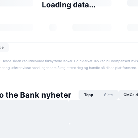
Loading data...
dde
: Denne siden kan inneholde tilknyttede lenker. CoinMarketCap kan bli kompensert hvi
rmer og utfører visse handlinger som å registrere deg og handle på disse plattformene. R
to the Bank nyheter
Topp
Siste
CMCs da