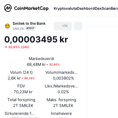
Kryptovaluta
Dashbord
DexScan
Bør
Smilek to the Bank
17K
#1017
SMILEK
0,00003495 kr
92.65%
(
24h
)
Markedsverdi
68,48M kr
92.65%
Volum (24 t)
Volum/markedsverdi (24 timer)
2,6K kr
0,003802%
66.28%
FDV
Likv./Markedsverdi
70,23M kr
0.02%
Total forsyning
Maks. forsyning
2T SMILEK
2T SMILEK
Sirkulerende forsyning
Innehavere