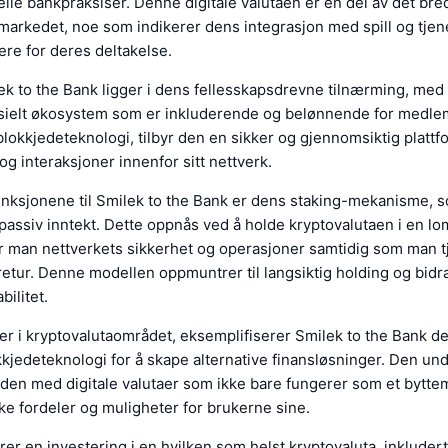
elle bankpraksiser. Denne digitale valutaen er en del av det bred
markedet, noe som indikerer dens integrasjon med spill og tje
re for deres deltakelse.
ek to the Bank ligger i dens fellesskapsdrevne tilnærming, med
nsielt økosystem som er inkluderende og belønnende for medl
blokkjedeteknologi, tilbyr den en sikker og gjennomsiktig plattf
og interaksjoner innenfor sitt nettverk.
unksjonene til Smilek to the Bank er dens staking-mekanisme, s
passiv inntekt. Dette oppnås ved å holde kryptovalutaen i en 
r man nettverkets sikkerhet og operasjoner samtidig som man t
retur. Denne modellen oppmuntrer til langsiktig holding og bidrar
bilitet.
r i kryptovalutaområdet, eksemplifiserer Smilek to the Bank d
kjedeteknologi for å skape alternative finansløsninger. Den un
den med digitale valutaer som ikke bare fungerer som et bytte
ike fordeler og muligheter for brukerne sine.
er en investering i en hvilken som helst kryptovaluta, inkludert