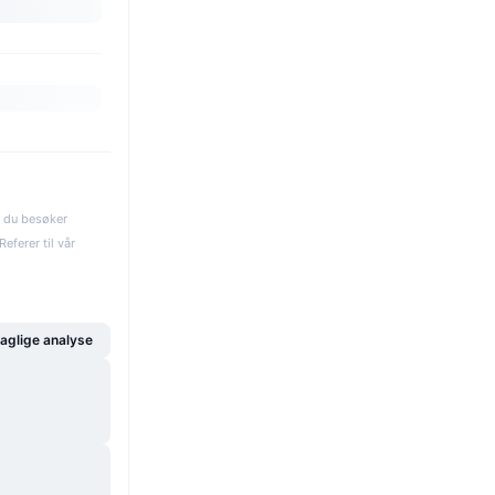
s du besøker
eferer til vår
glige analyse