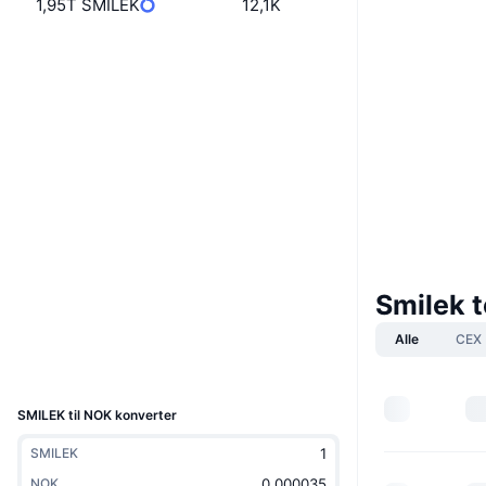
1,95T SMILEK
12,1K
Boost
Nettsted
Website
Sosiale medier
0x4f9d...97B997
Kontrakter
Audits
bscscan.com
Utforskere
Smilek 
Wallets
Alle
CEX
UCID
10186
SMILEK til NOK konverter
SMILEK
NOK