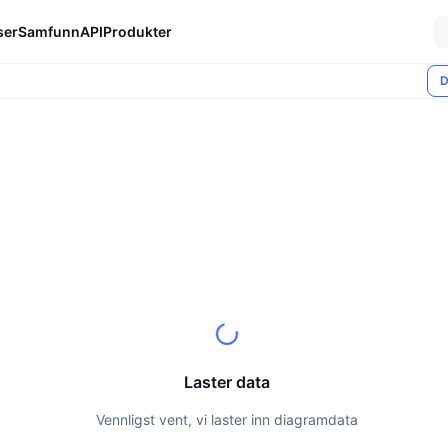
ser
Samfunn
API
Produkter
D
Laster data
Vennligst vent, vi laster inn diagramdata