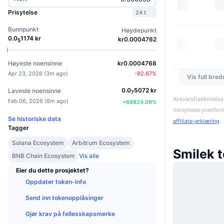
Prisytelse
24 t
Bunnpunkt
Høydepunkt
0.0
1174
kr
kr0.0004762
5
Høyeste noensinne
kr0.0004768
Apr 23, 2026
(
3m ago
)
-92.67
%
Vis full bre
0.0
5072
kr
Laveste noensinne
7
Ansvarsfraskrivelse
Feb 06, 2026
(
6m ago
)
+
68824.09
%
tilknyttede plattfo
Se historiske data
affiliate-erklæring
.
Tagger
Solana Ecosystem
Arbitrum Ecosystem
Smilek 
BNB Chain Ecosystem
Vis alle
Eier du dette prosjektet?
Oppdater token-info
Send inn tokenopplåsinger
Gjør krav på fellesskapsmerke