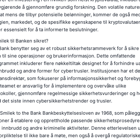
vgjørende å gjennomføre grundig forskning. Den volatile naturen 
 at mens de tilbyr potensielle belønninger, kommer de også med 
gien, markedet, og de spesifikke egenskapene til kryptovalutae
er essensielt for å ta informerte beslutninger.
lek til Banken sikret?
Bank benytter seg av et robust sikkerhetsrammeverk for å sikre
n til sine operasjoner og brukerinformasjon. Dette omfattende
rammet inkluderer flere nøkkeltiltak designet for å forhindre u
nnbrudd og andre former for cybertrusler. Institusjonen har et d
nansdirektør, som fokuserer på informasjonssikkerhet og foreby
 teamet er ansvarlig for å implementere og overvåke ulike
tokoller, gjennomføre regelmessige sikkerhetsvurderinger og h
det siste innen cybersikkerhetstrender og trusler.
er Smilek to the Bank Bankbeskyttelsesloven av 1968, som påleg
joner å etablere og opprettholde passende sikkerhetsprosedyrer
 innbrudd og andre kriminelle aktiviteter. Denne etterlevelsen
orpliktelse til ikke bare å møte, men også å overgå regulatorisk