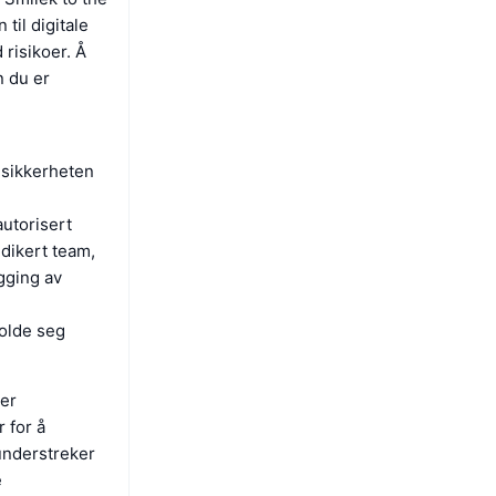
til digitale
risikoer. Å
n du er
 sikkerheten
autorisert
edikert team,
gging av
olde seg
ger
 for å
 understreker
e