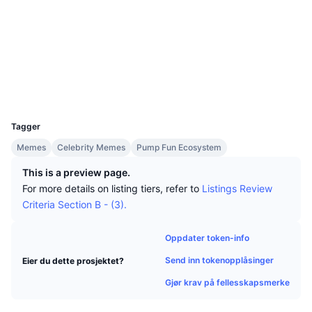
Topphandlere
Artikler
Innstrømning/utstrømning på børs
DEX API
Konverter
Sosiale medier
Ledertavler
Spot
Kontrakter
7ou4W7...pFpump
Sentiment
Bedrift
Nyhetsbrev
Indikatorer
Trending
Utforskere
solscan.io
Derivater
Priser
Wallets
CMC Launch
Kommende
Frykt og grådighetsindeks.
UCID
Ressurser
36918
CMC Labs
Nylig lagt til
Altcoin-sesongindeks
Tagger
CMC Max
Vinnere og tapere
Indikatorer for markedssykluser
Memes
Celebrity Memes
Pump Fun Ecosystem
Dokumentasjon
This is a preview page.
Toppsaker
Mest besøkt
Bitcoin-dominans
For more details on listing tiers, refer to
Listings Review
Vanlige spørsmål
Criteria Section B - (3).
Telegram-bot
Fellesskapssentiment
CoinMarketCap 20-indeksen
AI-integrasjoner
Oppdater token-info
Annonser
Blokkjederangering
CoinMarketCap 100-indeksen
Send inn tokenopplåsinger
Eier du dette prosjektet?
CMC Agent Hub
Gjør krav på fellesskapsmerke
Prediksjonsmarkeder
ETF-strømmer
Miniprogram på nettsteder
Markedsplass for ferdigheter