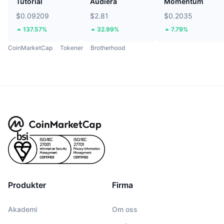
Tutorial
Audiera
Momentum
$0.09209
$2.81
$0.2035
137.57%
32.99%
7.79%
CoinMarketCap
Tokener
Brotherhood
Produkter
Firma
Akademi
Om oss