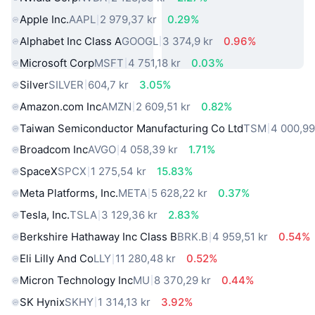
Apple Inc.
AAPL
2 979,37 kr
0.29%
Alphabet Inc Class A
GOOGL
3 374,9 kr
0.96%
Microsoft Corp
MSFT
4 751,18 kr
0.03%
Silver
SILVER
604,7 kr
3.05%
Amazon.com Inc
AMZN
2 609,51 kr
0.82%
Taiwan Semiconductor Manufacturing Co Ltd
TSM
4 000,99
Broadcom Inc
AVGO
4 058,39 kr
1.71%
SpaceX
SPCX
1 275,54 kr
15.83%
Meta Platforms, Inc.
META
5 628,22 kr
0.37%
Tesla, Inc.
TSLA
3 129,36 kr
2.83%
Berkshire Hathaway Inc Class B
BRK.B
4 959,51 kr
0.54%
Eli Lilly And Co
LLY
11 280,48 kr
0.52%
Micron Technology Inc
MU
8 370,29 kr
0.44%
SK Hynix
SKHY
1 314,13 kr
3.92%