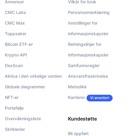
Annonser
Vilkår for bruk
CMC Labs
Personvernerklæring
CMC Max
Innstillinger for
Toppsaker
informasjonskapsler
Bitcoin ETF-er
Retningslinjer for
Krypto-API
informasjonskapsler
DexScan
Samfunnsregler
Aktiva i den virkelige verden
Ansvarsfraskrivelse
Globale diagrammer
Metodikk
NFT-er
Karrierer
Vi ansetter!
Portefølje
Kundestøtte
Overvåkningsliste
Skriblerier
Bli oppført