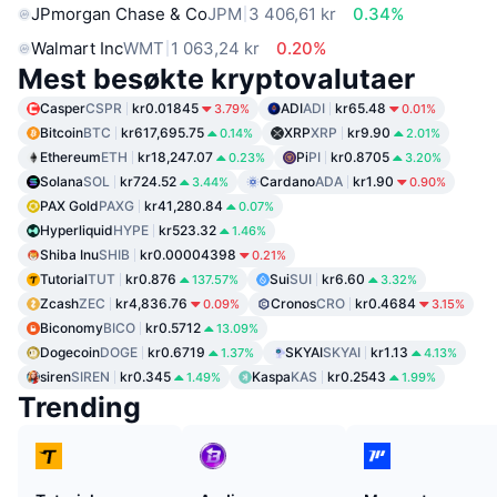
JPmorgan Chase & Co
JPM
3 406,61 kr
0.34%
Walmart Inc
WMT
1 063,24 kr
0.20%
Mest besøkte kryptovalutaer
Casper
CSPR
kr0.01845
ADI
ADI
kr65.48
3.79%
0.01%
Bitcoin
BTC
kr617,695.75
XRP
XRP
kr9.90
0.14%
2.01%
Ethereum
ETH
kr18,247.07
Pi
PI
kr0.8705
0.23%
3.20%
Solana
SOL
kr724.52
Cardano
ADA
kr1.90
3.44%
0.90%
PAX Gold
PAXG
kr41,280.84
0.07%
Hyperliquid
HYPE
kr523.32
1.46%
Shiba Inu
SHIB
kr0.00004398
0.21%
Tutorial
TUT
kr0.876
Sui
SUI
kr6.60
137.57%
3.32%
Zcash
ZEC
kr4,836.76
Cronos
CRO
kr0.4684
0.09%
3.15%
Biconomy
BICO
kr0.5712
13.09%
Dogecoin
DOGE
kr0.6719
SKYAI
SKYAI
kr1.13
1.37%
4.13%
siren
SIREN
kr0.345
Kaspa
KAS
kr0.2543
1.49%
1.99%
Trending