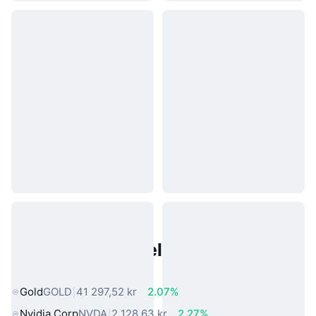
Populære eiendeler fra den
virkelige verden
Gold
GOLD
41 297,52 kr
2.07%
Nvidia Corp
NVDA
2 128,63 kr
2.27%