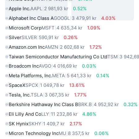
Apple Inc.
AAPL
2 981,93 kr
0.52%
Alphabet Inc Class A
GOOGL
3 479,91 kr
4.03%
Microsoft Corp
MSFT
4 635,34 kr
1.09%
Silver
SILVER
590,91 kr
0.26%
Amazon.com Inc
AMZN
2 602,68 kr
1.72%
Taiwan Semiconductor Manufacturing Co Ltd
TSM
3 942,69
Broadcom Inc
AVGO
4 016,69 kr
0.03%
Meta Platforms, Inc.
META
5 641,33 kr
0.14%
SpaceX
SPCX
1 049,78 kr
13.61%
Tesla, Inc.
TSLA
3 067,35 kr
1.77%
Berkshire Hathaway Inc Class B
BRK.B
4 952,92 kr
0.32%
Eli Lilly And Co
LLY
11 232,86 kr
4.86%
SK Hynix
SKHY
1 409,7 kr
2.17%
Micron Technology Inc
MU
8 357,5 kr
0.06%