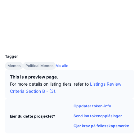
Topphandlere
Artikler
Innstrømning/utstrømning på børs
DEX API
Konverter
Sosiale medier
Ledertavler
Spot
Kontrakter
AQCXMY...4cnRfm
Sentiment
Bedrift
Nyhetsbrev
Indikatorer
Trending
Utforskere
solscan.io
Derivater
Priser
Wallets
CMC Launch
Kommende
Frykt og grådighetsindeks.
UCID
Ressurser
34415
CMC Labs
Nylig lagt til
Altcoin-sesongindeks
Tagger
CMC Max
Vinnere og tapere
Indikatorer for markedssykluser
Memes
Political Memes
Vis alle
Dokumentasjon
This is a preview page.
Toppsaker
Mest besøkt
Bitcoin-dominans
For more details on listing tiers, refer to
Listings Review
Vanlige spørsmål
Criteria Section B - (3).
Telegram-bot
Fellesskapssentiment
CoinMarketCap 20-indeksen
AI-integrasjoner
Oppdater token-info
Annonser
Blokkjederangering
CoinMarketCap 100-indeksen
Send inn tokenopplåsinger
Eier du dette prosjektet?
CMC Agent Hub
Gjør krav på fellesskapsmerke
Prediksjonsmarkeder
ETF-strømmer
Miniprogram på nettsteder
Markedsplass for ferdigheter