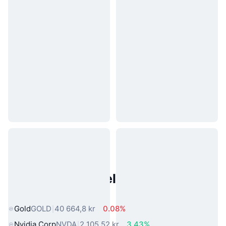
Populære eiendeler fra den
virkelige verden
Gold
GOLD
40 664,8 kr
0.08%
Nvidia Corp
NVDA
2 105,52 kr
3.43%