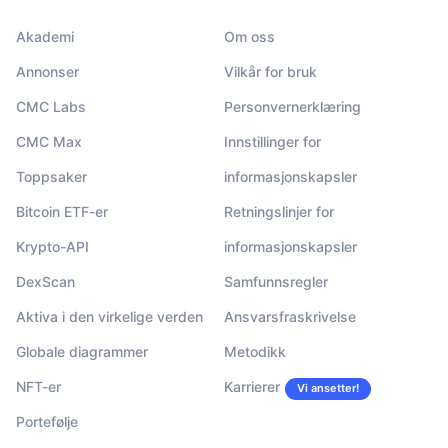
Akademi
Om oss
Annonser
Vilkår for bruk
CMC Labs
Personvernerklæring
CMC Max
Innstillinger for
Toppsaker
informasjonskapsler
Bitcoin ETF-er
Retningslinjer for
Krypto-API
informasjonskapsler
DexScan
Samfunnsregler
Aktiva i den virkelige verden
Ansvarsfraskrivelse
Globale diagrammer
Metodikk
NFT-er
Karrierer
Vi ansetter!
Portefølje