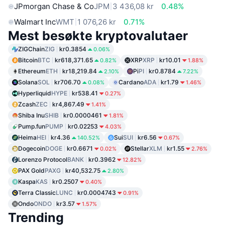
JPmorgan Chase & Co
JPM
3 436,08 kr
0.48%
Walmart Inc
WMT
1 076,26 kr
0.71%
Mest besøkte kryptovalutaer
ZIGChain
ZIG
kr0.3854
0.06%
Bitcoin
BTC
kr618,371.65
XRP
XRP
kr10.01
0.82%
1.88%
Ethereum
ETH
kr18,219.84
Pi
PI
kr0.8784
2.10%
7.22%
Solana
SOL
kr706.70
Cardano
ADA
kr1.79
0.08%
1.46%
Hyperliquid
HYPE
kr538.41
0.27%
Zcash
ZEC
kr4,867.49
1.41%
Shiba Inu
SHIB
kr0.0000461
1.81%
Pump.fun
PUMP
kr0.02253
4.03%
Heima
HEI
kr4.36
Sui
SUI
kr6.56
140.52%
0.67%
Dogecoin
DOGE
kr0.6671
Stellar
XLM
kr1.55
0.02%
2.76%
Lorenzo Protocol
BANK
kr0.3962
12.82%
PAX Gold
PAXG
kr40,532.75
2.80%
Kaspa
KAS
kr0.2507
0.40%
Terra Classic
LUNC
kr0.0004743
0.91%
Ondo
ONDO
kr3.57
1.57%
Trending