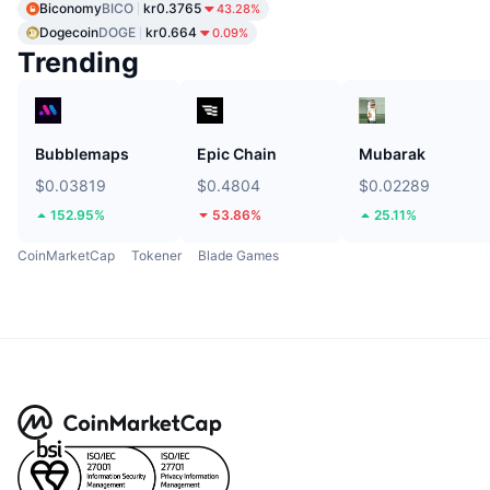
Biconomy
BICO
kr0.3765
43.28%
Dogecoin
DOGE
kr0.664
0.09%
Trending
Bubblemaps
Epic Chain
Mubarak
$0.03819
$0.4804
$0.02289
152.95%
53.86%
25.11%
CoinMarketCap
Tokener
Blade Games