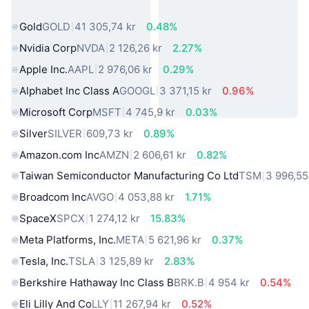
virkelige verden
Gold
GOLD
41 305,74 kr
0.48%
Nvidia Corp
NVDA
2 126,26 kr
2.27%
Apple Inc.
AAPL
2 976,06 kr
0.29%
Alphabet Inc Class A
GOOGL
3 371,15 kr
0.96%
Microsoft Corp
MSFT
4 745,9 kr
0.03%
Silver
SILVER
609,73 kr
0.89%
Amazon.com Inc
AMZN
2 606,61 kr
0.82%
Taiwan Semiconductor Manufacturing Co Ltd
TSM
3 996,55
Broadcom Inc
AVGO
4 053,88 kr
1.71%
SpaceX
SPCX
1 274,12 kr
15.83%
Meta Platforms, Inc.
META
5 621,96 kr
0.37%
Tesla, Inc.
TSLA
3 125,89 kr
2.83%
Berkshire Hathaway Inc Class B
BRK.B
4 954 kr
0.54%
Eli Lilly And Co
LLY
11 267,94 kr
0.52%