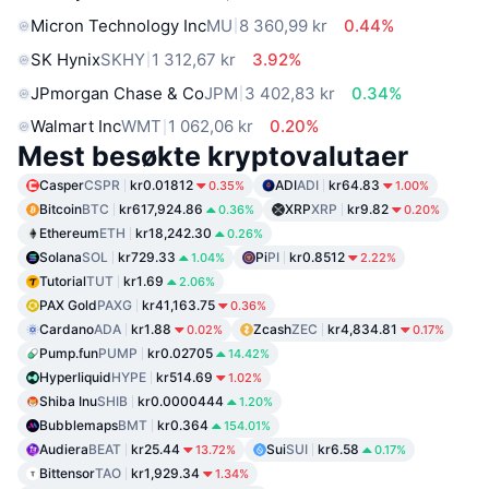
Micron Technology Inc
MU
8 360,99 kr
0.44%
SK Hynix
SKHY
1 312,67 kr
3.92%
JPmorgan Chase & Co
JPM
3 402,83 kr
0.34%
Walmart Inc
WMT
1 062,06 kr
0.20%
Mest besøkte kryptovalutaer
Casper
CSPR
kr0.01812
ADI
ADI
kr64.83
0.35%
1.00%
Bitcoin
BTC
kr617,924.86
XRP
XRP
kr9.82
0.36%
0.20%
Ethereum
ETH
kr18,242.30
0.26%
Solana
SOL
kr729.33
Pi
PI
kr0.8512
1.04%
2.22%
Tutorial
TUT
kr1.69
2.06%
PAX Gold
PAXG
kr41,163.75
0.36%
Cardano
ADA
kr1.88
Zcash
ZEC
kr4,834.81
0.02%
0.17%
Pump.fun
PUMP
kr0.02705
14.42%
Hyperliquid
HYPE
kr514.69
1.02%
Shiba Inu
SHIB
kr0.0000444
1.20%
Bubblemaps
BMT
kr0.364
154.01%
Audiera
BEAT
kr25.44
Sui
SUI
kr6.58
13.72%
0.17%
Bittensor
TAO
kr1,929.34
1.34%