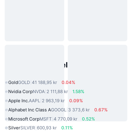
Populære eiendeler fra den
virkelige verden
Gold
GOLD
41 188,95 kr
0.04%
Nvidia Corp
NVDA
2 111,88 kr
1.58%
Apple Inc.
AAPL
2 963,19 kr
0.09%
Alphabet Inc Class A
GOOGL
3 373,6 kr
0.67%
Microsoft Corp
MSFT
4 770,09 kr
0.52%
Silver
SILVER
600,93 kr
0.11%