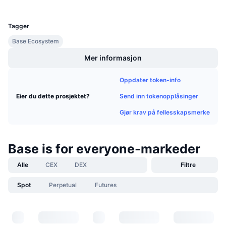
UCID
Kommende salg
36284
Finansieringsrenter
Lær og tjen
Tagger
Base Ecosystem
Kalendere
Mer informasjon
ICO-kalender
Oppdater token-info
Hendelseskalender
Send inn tokenopplåsinger
Eier du dette prosjektet?
Gjør krav på fellesskapsmerke
Base is for everyone-markeder
Alle
CEX
DEX
Filtre
Spot
Perpetual
Futures