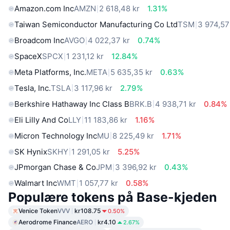
Amazon.com Inc
AMZN
2 618,48 kr
1.31%
Taiwan Semiconductor Manufacturing Co Ltd
TSM
3 974,57
Broadcom Inc
AVGO
4 022,37 kr
0.74%
SpaceX
SPCX
1 231,12 kr
12.84%
Meta Platforms, Inc.
META
5 635,35 kr
0.63%
Tesla, Inc.
TSLA
3 117,96 kr
2.79%
Berkshire Hathaway Inc Class B
BRK.B
4 938,71 kr
0.84%
Eli Lilly And Co
LLY
11 183,86 kr
1.16%
Micron Technology Inc
MU
8 225,49 kr
1.71%
SK Hynix
SKHY
1 291,05 kr
5.25%
JPmorgan Chase & Co
JPM
3 396,92 kr
0.43%
Walmart Inc
WMT
1 057,77 kr
0.58%
Populære tokens på Base-kjeden
Venice Token
VVV
kr108.75
0.50%
Aerodrome Finance
AERO
kr4.10
2.67%