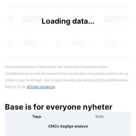
Loading data...
Ansvarsfraskrivelse: Denne siden kan inneholde tilknyttede lenker.
CoinMarketCap kan bli kompensert hvis du besøker tilknyttede plattformer og
utfører visse handlinger som å registrere deg og handle på disse plattformene.
Referer til vår
affiliate-erklæring
.
Base is for everyone nyheter
Topp
Siste
CMCs daglige analyse