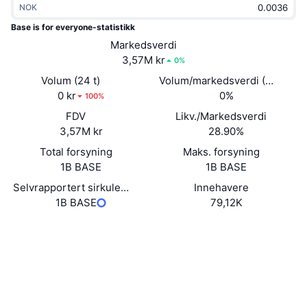
NOK
Trending
Krypto-ETF-er
Opplæring
CMC MCP
Base is for everyone-statistikk
Nytt
Markedsverdi
Bitcoin ETF-er
x402
Nyheter
3,57M kr
0%
Krypto
Ethereum ETF-er
Volum (24 t)
Volum/markedsverdi (24 timer
Akademi
0 kr
0%
100%
Politikk
FDV
Likv./Markedsverdi
Teknisk analyse
Forskning
3,57M kr
28.90%
Idrett
Total forsyning
Maks. forsyning
RSI
Videoer
1B BASE
1B BASE
Finans
MACD
Selvrapportert sirkulerende forsyning
Innehavere
Ordbok
1B BASE
79,12K
Teknologi
Nettsted
Website
Derivater
Kampanjer
Sosiale medier
NFT
Oversikt
Airdrops
Kontrakter
0xd769...8feec5
Utforskere
basescan.org
Samlet NFT-statistikk
Likvidasjoner
Diamantbelønninger
Wallets