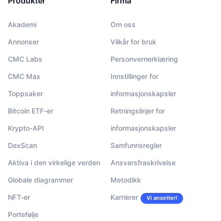
Produkter
Firma
Akademi
Om oss
Annonser
Vilkår for bruk
CMC Labs
Personvernerklæring
CMC Max
Innstillinger for
Toppsaker
informasjonskapsler
Bitcoin ETF-er
Retningslinjer for
Krypto-API
informasjonskapsler
DexScan
Samfunnsregler
Aktiva i den virkelige verden
Ansvarsfraskrivelse
Globale diagrammer
Metodikk
NFT-er
Karrierer
Vi ansetter!
Portefølje