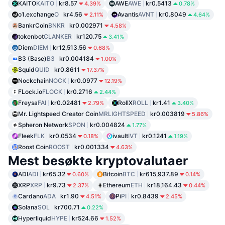
KAITO
KAITO
kr8.57
AWE
AWE
kr0.5413
4.39%
0.78%
o1.exchange
O
kr4.56
Avantis
AVNT
kr0.8049
2.11%
4.64%
BankrCoin
BNKR
kr0.002971
4.58%
tokenbot
CLANKER
kr120.75
3.41%
Diem
DIEM
kr12,513.56
0.68%
B3 (Base)
B3
kr0.004184
1.00%
Squid
QUID
kr0.8611
17.37%
Nockchain
NOCK
kr0.0977
12.19%
FLock.io
FLOCK
kr0.2716
2.44%
Freysa
FAI
kr0.02481
RollX
ROLL
kr1.41
2.79%
3.40%
Mr. Lightspeed Creator Coin
MRLIGHTSPEED
kr0.003819
5.86%
Spheron Network
SPON
kr0.004824
1.77%
Fleek
FLK
kr0.0534
ivault
IVT
kr0.1241
0.18%
1.19%
Roost Coin
ROOST
kr0.001334
4.63%
Mest besøkte kryptovalutaer
ADI
ADI
kr65.32
Bitcoin
BTC
kr615,937.89
0.60%
0.14%
XRP
XRP
kr9.73
Ethereum
ETH
kr18,164.43
2.37%
0.44%
Cardano
ADA
kr1.90
Pi
PI
kr0.8439
4.51%
2.45%
Solana
SOL
kr700.71
0.22%
Hyperliquid
HYPE
kr524.66
1.52%