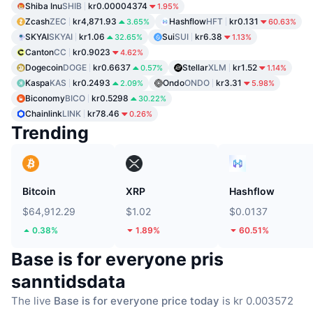
Shiba Inu
SHIB
kr0.00004374
1.95%
Zcash
ZEC
kr4,871.93
Hashflow
HFT
kr0.131
3.65%
60.63%
SKYAI
SKYAI
kr1.06
Sui
SUI
kr6.38
32.65%
1.13%
Canton
CC
kr0.9023
4.62%
Dogecoin
DOGE
kr0.6637
Stellar
XLM
kr1.52
0.57%
1.14%
Kaspa
KAS
kr0.2493
Ondo
ONDO
kr3.31
2.09%
5.98%
Biconomy
BICO
kr0.5298
30.22%
Chainlink
LINK
kr78.46
0.26%
Trending
Bitcoin
XRP
Hashflow
$64,912.29
$1.02
$0.0137
0.38%
1.89%
60.51%
Base is for everyone pris
sanntidsdata
The live
Base is for everyone price today
is kr 0.003572