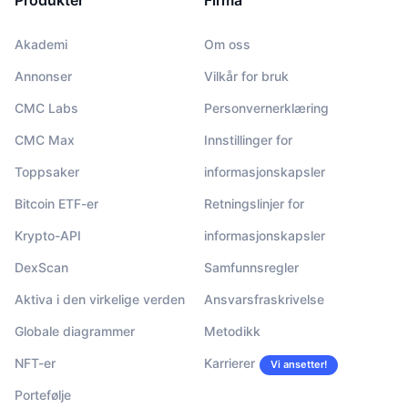
Produkter
Firma
Akademi
Om oss
Annonser
Vilkår for bruk
CMC Labs
Personvernerklæring
CMC Max
Innstillinger for
Toppsaker
informasjonskapsler
Bitcoin ETF-er
Retningslinjer for
Krypto-API
informasjonskapsler
DexScan
Samfunnsregler
Aktiva i den virkelige verden
Ansvarsfraskrivelse
Globale diagrammer
Metodikk
NFT-er
Karrierer
Vi ansetter!
Portefølje