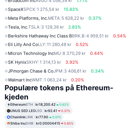
Broadcom Inc
AVGO
4 058,39 kr
1.71%
SpaceX
SPCX
1 275,54 kr
15.83%
Meta Platforms, Inc.
META
5 628,22 kr
0.37%
Tesla, Inc.
TSLA
3 129,36 kr
2.83%
Berkshire Hathaway Inc Class B
BRK.B
4 959,51 kr
0.54%
Eli Lilly And Co
LLY
11 280,48 kr
0.52%
Micron Technology Inc
MU
8 370,29 kr
0.44%
SK Hynix
SKHY
1 314,13 kr
3.92%
JPmorgan Chase & Co
JPM
3 406,61 kr
0.34%
Walmart Inc
WMT
1 063,24 kr
0.20%
Populære tokens på Ethereum-
kjeden
Ethereum
ETH
kr18,200.42
0.62%
UNUS SED LEO
LEO
kr92.41
0.37%
Chainlink
LINK
kr77.90
0.01%
Shiba Inu
SHIB
kr0.00004415
0.85%