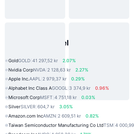
Populære eiendeler fra den
virkelige verden
Gold
GOLD
41 297,52 kr
2.07%
Nvidia Corp
NVDA
2 128,63 kr
2.27%
Apple Inc.
AAPL
2 979,37 kr
0.29%
Alphabet Inc Class A
GOOGL
3 374,9 kr
0.96%
Microsoft Corp
MSFT
4 751,18 kr
0.03%
Silver
SILVER
604,7 kr
3.05%
Amazon.com Inc
AMZN
2 609,51 kr
0.82%
Taiwan Semiconductor Manufacturing Co Ltd
TSM
4 000,99