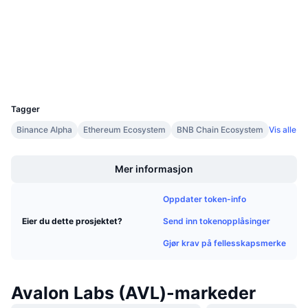
4.2
Kommende salg
Vurdering (CertiK)
Finansieringsrenter
Lær og tjen
etherscan.io
Utforskere
Kalendere
Wallets
UCID
35628
ICO-kalender
Tagger
Binance Alpha
Ethereum Ecosystem
BNB Chain Ecosystem
Vis alle
Hendelseskalender
Boost
Mer informasjon
Oppdater token-info
Send inn tokenopplåsinger
Eier du dette prosjektet?
Gjør krav på fellesskapsmerke
Avalon Labs (AVL)-markeder