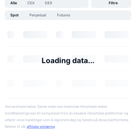
Alle
CEX
DEX
Filtre
Spot
Perpetual
Futures
Loading data...
Ansvarsfraskrivelse: Denne siden kan inneholde tilknyttede lenker.
CoinMarketCap kan bli kompensert hvis du besøker tilknyttede plattformer og
utfører visse handlinger som å registrere deg og handle på disse plattformene.
Referer til vår
affiliate-erklæring
.