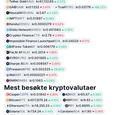
Tether Gold
XAUt
kr41,132.65
2.02%
GAIB
GAIB
kr0.1332
TrueFi
TRU
kr0.02176
2.91%
168.22%
NeuralAI
NEURAL
kr2.67
2.26%
IMPT
IMPT
kr0.01897
8.06%
Kendu
KENDU
kr0.0000279
0.52%
Shido Network
SHIDO
kr0.001083
2.45%
Cryptex Finance
CTX
kr2.79
2.89%
Impossible Finance Launchpad
IDIA
kr0.04024
0.11%
BitForex Token
BF
kr0.006179
0.00%
PaLM AI
PALM
kr0.3514
1.80%
XYRO
XYRO
kr0.001685
0.23%
Sharpe AI
SAI
kr0.008547
2.55%
Presearch
PRE
kr0.002323
38.62%
Wat
WAT
kr0.00000221
0.01%
RMRK
RMRK
kr0.1063
0.00%
Mest besøkte kryptovalutaer
Casper
CSPR
kr0.01842
ADI
ADI
kr65.47
4.26%
0.08%
Bitcoin
BTC
kr617,979.24
XRP
XRP
kr9.92
0.10%
1.95%
Ethereum
ETH
kr18,255.33
Pi
PI
kr0.8695
0.19%
3.38%
Solana
SOL
kr724.24
Cardano
ADA
kr1.90
3.44%
0.76%