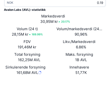
NOK
Trending
Krypto-ETF-er
Opplæring
CMC MCP
Avalon Labs (AVL)-statistikk
Nytt
Markedsverdi
Bitcoin ETF-er
x402
Nyheter
30,95M kr
20.17%
Krypto
Ethereum ETF-er
Volum (24 t)
Volum/markedsverdi (24 timer
Akademi
28,15M kr
90,96%
169.99%
Politikk
FDV
Likv./Markedsverdi
Teknisk analyse
Forskning
191,46M kr
6.86%
Idrett
Total forsyning
Maks. forsyning
RSI
Videoer
162,25M AVL
1B AVL
Finans
MACD
Sirkulerende forsyning
Innehavere
Ordbok
161,68M AVL
51,77K
Teknologi
Nettsted
Website
Whitepaper
Derivater
Kampanjer
NFT
Sosiale medier
Oversikt
Airdrops
Samlet NFT-statistikk
0x5c8d...7a8fa2
Kontrakter
Likvidasjoner
Diamantbelønninger