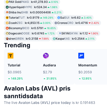
PAX Gold
PAXG
kr41,278.93
0.10%
Hyperliquid
HYPE
kr524.34
1.98%
Shiba Inu
SHIB
kr0.00004406
0.21%
Tutorial
TUT
kr0.9179
Sui
SUI
kr6.62
149.29%
3.40%
Zcash
ZEC
kr4,853.15
Cronos
CRO
kr0.4716
0.00%
2.42%
Biconomy
BICO
kr0.5791
16.65%
Dogecoin
DOGE
kr0.6745
SKYAI
SKYAI
kr1.12
1.72%
1.90%
siren
SIREN
kr0.3158
Kaspa
KAS
kr0.2544
7.99%
2.11%
Trending
Tutorial
Audiera
Momentum
$0.0965
$2.79
$0.2059
149.29%
31.95%
12.95%
Avalon Labs (AVL) pris
sanntidsdata
The live
Avalon Labs (AVL) price today
is kr 0.191463