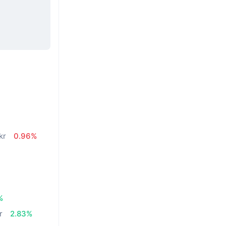
kr
0.96%
%
r
2.83%