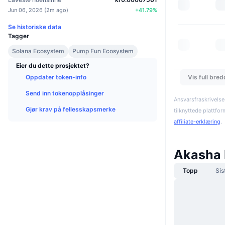
Jun 06, 2026
(
2m ago
)
+
41.79
%
Se historiske data
Tagger
Solana Ecosystem
Pump Fun Ecosystem
Eier du dette prosjektet?
Vis full bre
Oppdater token-info
Send inn tokenopplåsinger
Ansvarsfraskrivelse
Gjør krav på fellesskapsmerke
tilknyttede plattfo
affiliate-erklæring
.
Akasha 
Topp
Sis