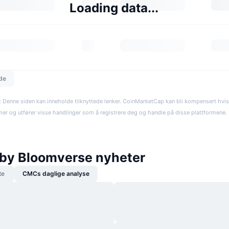
Loading data...
dde
: Denne siden kan inneholde tilknyttede lenker. CoinMarketCap kan bli kompensert hvi
rmer og utfører visse handlinger som å registrere deg og handle på disse plattformene. R
by Bloomverse nyheter
te
CMCs daglige analyse