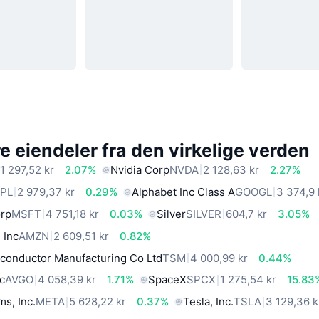
 eiendeler fra den virkelige verden
1 297,52 kr
2.07%
Nvidia Corp
NVDA
2 128,63 kr
2.27%
PL
2 979,37 kr
0.29%
Alphabet Inc Class A
GOOGL
3 374,9 
orp
MSFT
4 751,18 kr
0.03%
Silver
SILVER
604,7 kr
3.05%
 Inc
AMZN
2 609,51 kr
0.82%
conductor Manufacturing Co Ltd
TSM
4 000,99 kr
0.44%
c
AVGO
4 058,39 kr
1.71%
SpaceX
SPCX
1 275,54 kr
15.83
ms, Inc.
META
5 628,22 kr
0.37%
Tesla, Inc.
TSLA
3 129,36 k