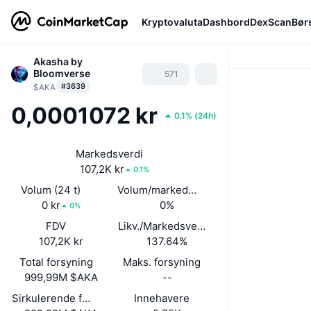
Kryptovaluta
Dashbord
DexScan
Bør
Akasha by
Bloomverse
571
#3639
$AKA
0,0001072 kr
0.1%
(
24h
)
Markedsverdi
107,2K kr
0.1%
Volum (24 t)
Volum/markedsverdi (24 timer)
0 kr
0%
0%
FDV
Likv./Markedsverdi
107,2K kr
137.64%
Total forsyning
Maks. forsyning
999,99M $AKA
--
Sirkulerende forsyning
Innehavere