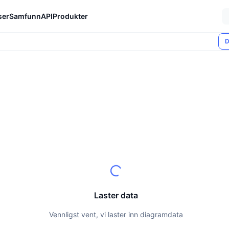
ser
Samfunn
API
Produkter
D
Laster data
Vennligst vent, vi laster inn diagramdata