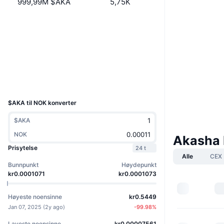
999,99M $AKA
5,75K
Sosiale medier
Kontrakter
4TwC4A...dFpump
Utforskere
solscan.io
Wallets
UCID
35465
$AKA til NOK konverter
$AKA
NOK
Akasha 
Prisytelse
24 t
Alle
CEX
Bunnpunkt
Høydepunkt
kr0.0001071
kr0.0001073
Høyeste noensinne
kr0.5449
Jan 07, 2025
(
2y ago
)
-99.98
%
Laveste noensinne
kr0.00007561