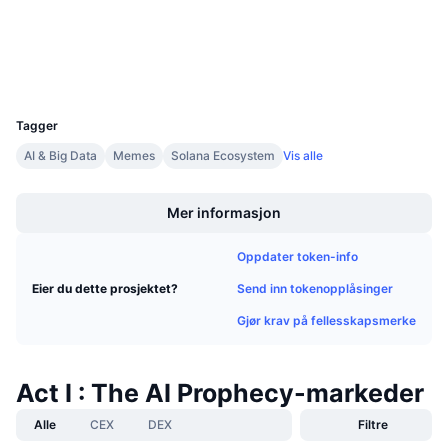
Utforskere
solscan.io
Kommende salg
Finansieringsrenter
Lær og tjen
Wallets
UCID
Kalendere
33566
Tagger
ICO-kalender
AI & Big Data
Memes
Solana Ecosystem
Vis alle
Boost
Hendelseskalender
Mer informasjon
Oppdater token-info
Send inn tokenopplåsinger
Eier du dette prosjektet?
Gjør krav på fellesskapsmerke
Act I : The AI Prophecy-markeder
Alle
CEX
DEX
Filtre