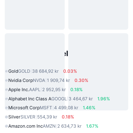
Populære eiendeler fra den
virkelige verden
Gold
GOLD
38 684,92 kr
0.03%
Nvidia Corp
NVDA
1 909,74 kr
0.30%
Apple Inc.
AAPL
2 952,95 kr
0.18%
Alphabet Inc Class A
GOOGL
3 464,67 kr
1.96%
Microsoft Corp
MSFT
4 499,08 kr
1.46%
Silver
SILVER
554,39 kr
0.18%
Amazon.com Inc
AMZN
2 634,73 kr
1.67%