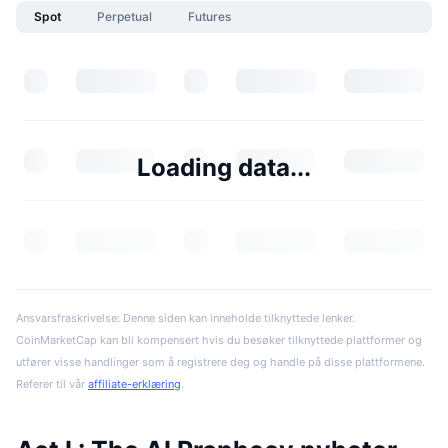
Spot
Perpetual
Futures
Loading data...
Ansvarsfraskrivelse: Denne siden kan inneholde tilknyttede lenker.
CoinMarketCap kan bli kompensert hvis du besøker tilknyttede plattformer og
utfører visse handlinger som å registrere deg og handle på disse plattformene.
Referer til vår
affiliate-erklæring
.