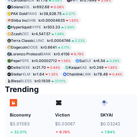
Cardano
ADA
kr1.78
Pi
PI
kr0.7849
0.08%
3.59%
Solana
SOL
kr692.68
0.08%
PAX Gold
PAXG
kr38,628.75
0.57%
Shiba Inu
SHIB
kr0.00004635
1.93%
Hyperliquid
HYPE
kr503.33
2.64%
Zcash
ZEC
kr4,547.57
1.09%
Terra Classic
LUNC
kr0.0004746
2.23%
Dogecoin
DOGE
kr0.6641
0.11%
Lorenzo Protocol
BANK
kr0.4156
6.79%
Pepe
PEPE
kr0.00002712
Sui
SUI
kr6.54
1.56%
0.28%
DeXe
DEXE
kr21.70
Kaspa
KAS
kr0.249
0.64%
1.85%
Stellar
XLM
kr1.64
Chainlink
LINK
kr78.48
1.35%
0.44%
Bless
BLESS
kr0.1939
37.01%
Trending
Biconomy
Viction
SKYAI
$0.01583
$0.03087
$0.03242
32.31%
9.74%
7.84%