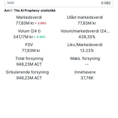
NOK
Trending
Krypto-ETF-er
Opplæring
CMC MCP
Act I : The AI Prophecy-statistikk
Markedsverdi
Nytt
Ulåst markedsverdi
Bitcoin ETF-er
x402
Nyheter
77,83M kr
77,83M kr
2.96%
Krypto
Ethereum ETF-er
Volum (24 t)
Volum/markedsverdi (24 timer
Akademi
341,17M kr
438,35%
0.39%
Politikk
FDV
Likv./Markedsverdi
Teknisk analyse
Forskning
77,83M kr
13.23%
Idrett
Total forsyning
Maks. forsyning
RSI
Videoer
948,23M ACT
--
Finans
MACD
Sirkulerende forsyning
Innehavere
Ordbok
948,23M ACT
37,76K
Teknologi
Website
Derivater
Kampanjer
Nettsted
NFT
Oversikt
Airdrops
Sosiale medier
Kontrakter
GJAFwW...Unpump
Samlet NFT-statistikk
3.8
Likvidasjoner
Diamantbelønninger
Vurdering (CertiK)