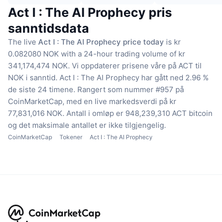
Act I : The AI Prophecy pris
sanntidsdata
The live
Act I : The AI Prophecy price today
is kr
0.082080 NOK with a 24-hour trading volume of kr
341,174,474 NOK.
Vi oppdaterer prisene våre på ACT til
NOK i sanntid.
Act I : The AI Prophecy har gått ned 2.96 %
de siste 24 timene.
Rangert som nummer #957 på
CoinMarketCap, med en live markedsverdi på kr
77,831,016 NOK.
Antall i omløp er 948,239,310 ACT bitcoin
og det maksimale antallet er ikke tilgjengelig.
CoinMarketCap
Tokener
Act I : The AI Prophecy