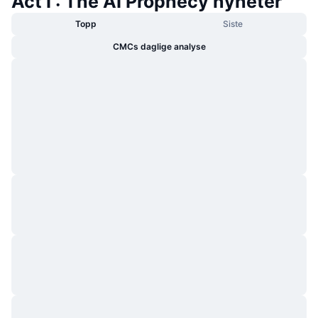
Act I : The AI Prophecy nyheter
Topp
Siste
CMCs daglige analyse