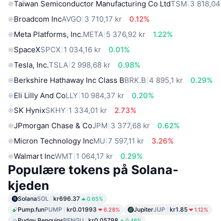
Taiwan Semiconductor Manufacturing Co Ltd
TSM
3 818,04
Broadcom Inc
AVGO
3 710,17 kr
0.12%
Meta Platforms, Inc.
META
5 376,92 kr
1.22%
SpaceX
SPCX
1 034,16 kr
0.01%
Tesla, Inc.
TSLA
2 998,68 kr
0.98%
Berkshire Hathaway Inc Class B
BRK.B
4 895,1 kr
0.29%
Eli Lilly And Co
LLY
10 984,37 kr
0.20%
SK Hynix
SKHY
1 334,01 kr
2.73%
JPmorgan Chase & Co
JPM
3 377,68 kr
0.62%
Micron Technology Inc
MU
7 597,11 kr
3.26%
Walmart Inc
WMT
1 064,17 kr
0.29%
Populære tokens på Solana-
kjeden
Solana
SOL
kr696.37
0.65%
Pump.fun
PUMP
kr0.01993
Jupiter
JUP
kr1.85
6.28%
1.12%
Pudgy Penguins
PENGU
kr0.05798
0.46%