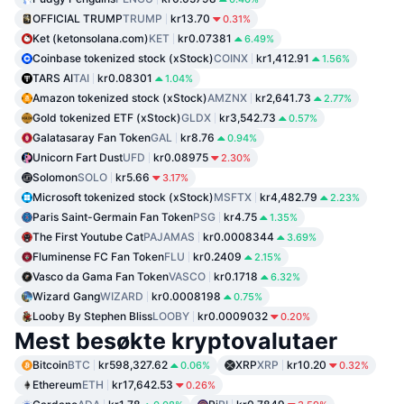
OFFICIAL TRUMP
TRUMP
kr13.70
0.31%
Ket (ketonsolana.com)
KET
kr0.07381
6.49%
Coinbase tokenized stock (xStock)
COINX
kr1,412.91
1.56%
TARS AI
TAI
kr0.08301
1.04%
Amazon tokenized stock (xStock)
AMZNX
kr2,641.73
2.77%
Gold tokenized ETF (xStock)
GLDX
kr3,542.73
0.57%
Galatasaray Fan Token
GAL
kr8.76
0.94%
Unicorn Fart Dust
UFD
kr0.08975
2.30%
Solomon
SOLO
kr5.66
3.17%
Microsoft tokenized stock (xStock)
MSFTX
kr4,482.79
2.23%
Paris Saint-Germain Fan Token
PSG
kr4.75
1.35%
The First Youtube Cat
PAJAMAS
kr0.0008344
3.69%
Fluminense FC Fan Token
FLU
kr0.2409
2.15%
Vasco da Gama Fan Token
VASCO
kr0.1718
6.32%
Wizard Gang
WIZARD
kr0.0008198
0.75%
Looby By Stephen Bliss
LOOBY
kr0.0009032
0.20%
Mest besøkte kryptovalutaer
Bitcoin
BTC
kr598,327.62
XRP
XRP
kr10.20
0.06%
0.32%
Ethereum
ETH
kr17,642.53
0.26%