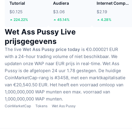
Tutorial
Audiera
Internet Computer
$0.125
$3.06
$2.19
224.22%
45.14%
4.28%
Wet Ass Pussy Live
prijsgegevens
The live
Wet Ass Pussy price today
is €0.000021 EUR
with a 24-hour trading volume of niet beschikbaar.
We
updaten onze WAP naar EUR prijs in real-time.
Wet Ass
Pussy is de afgelopen 24 uur 1.78 gestegen.
De huidige
CoinMarketCap-rang is #3458, met een marktkapitalisatie
van €20,540.50 EUR.
Het heeft een voorraad omloop van
1,000,000,000 WAP munten
een max. voorraad van
1,000,000,000 WAP munten.
CoinMarketCap
Tokens
Wet Ass Pussy