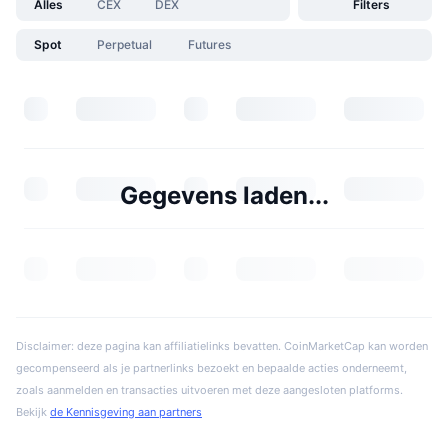
Alles
CEX
DEX
Filters
Spot
Perpetual
Futures
Gegevens laden...
Disclaimer: deze pagina kan affiliatielinks bevatten. CoinMarketCap kan worden
gecompenseerd als je partnerlinks bezoekt en bepaalde acties onderneemt,
zoals aanmelden en transacties uitvoeren met deze aangesloten platforms.
Bekijk
de Kennisgeving aan partners