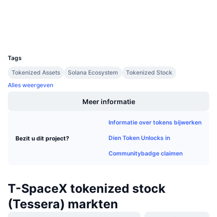
Explorers
solscan.io
Aankomende verkopen
Financieringstarieven
Leren & Verdienen
Wallets
UCID
40018
Kalenders
Tags
ICO kalender
Tokenized Assets
Solana Ecosystem
Tokenized Stock
Alles weergeven
Agenda
Meer informatie
Informatie over tokens bijwerken
Dien Token Unlocks in
Bezit u dit project?
Communitybadge claimen
T-SpaceX tokenized stock
(Tessera) markten