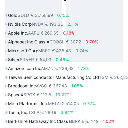
wereld
Gold
GOLD
€ 3.758,99
0.15%
Nvidia Corp
NVDA
€ 193,36
2.11%
Apple Inc.
AAPL
€ 269,65
0.18%
Alphabet Inc Class A
GOOGL
€ 307,2
0.70%
Microsoft Corp
MSFT
€ 435,43
0.74%
Silver
SILVER
€ 54,93
0.46%
Amazon.com Inc
AMZN
€ 239,62
1.78%
Taiwan Semiconductor Manufacturing Co Ltd
TSM
€ 362,3
Broadcom Inc
AVGO
€ 367,48
1.05%
SpaceX
SPCX
€ 112,5
13.21%
Meta Platforms, Inc.
META
€ 514,05
0.77%
Tesla, Inc.
TSLA
€ 286,9
3.84%
Berkshire Hathaway Inc Class B
BRK.B
€ 449
1.02%