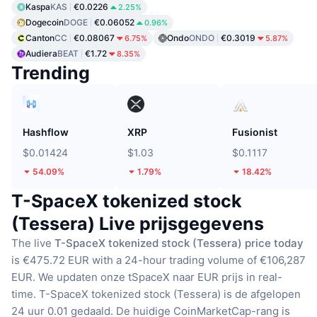
Kaspa
KAS
€0.0226
2.25%
Dogecoin
DOGE
€0.06052
0.96%
Canton
CC
€0.08067
Ondo
ONDO
€0.3019
6.75%
5.87%
Audiera
BEAT
€1.72
8.35%
Trending
Hashflow
XRP
Fusionist
$0.01424
$1.03
$0.1117
54.09%
1.79%
18.42%
T-SpaceX tokenized stock
(Tessera) Live prijsgegevens
The live
T-SpaceX tokenized stock (Tessera) price today
is €475.72 EUR with a 24-hour trading volume of €106,287
EUR.
We updaten onze tSpaceX naar EUR prijs in real-
time.
T-SpaceX tokenized stock (Tessera) is de afgelopen
24 uur 0.01 gedaald.
De huidige CoinMarketCap-rang is