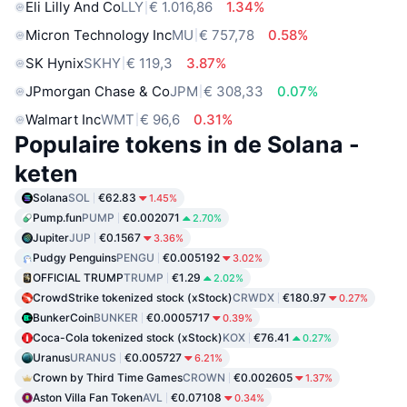
Eli Lilly And Co
LLY
€ 1.016,86
1.34%
Micron Technology Inc
MU
€ 757,78
0.58%
SK Hynix
SKHY
€ 119,3
3.87%
JPmorgan Chase & Co
JPM
€ 308,33
0.07%
Walmart Inc
WMT
€ 96,6
0.31%
Populaire tokens in de Solana -
keten
Solana
SOL
€62.83
1.45%
Pump.fun
PUMP
€0.002071
2.70%
Jupiter
JUP
€0.1567
3.36%
Pudgy Penguins
PENGU
€0.005192
3.02%
OFFICIAL TRUMP
TRUMP
€1.29
2.02%
CrowdStrike tokenized stock (xStock)
CRWDX
€180.97
0.27%
BunkerCoin
BUNKER
€0.0005717
0.39%
Coca-Cola tokenized stock (xStock)
KOX
€76.41
0.27%
Uranus
URANUS
€0.005727
6.21%
Crown by Third Time Games
CROWN
€0.002605
1.37%
Aston Villa Fan Token
AVL
€0.07108
0.34%