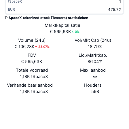
tSpaceX
Trending
Crypto-ETF's
Leren
CMC MCP
EUR
T-SpaceX tokenized stock (Tessera) statistieken
Nieuw
Bitcoin ETF's
x402
Nieuws
Marktkapitalisatie
€ 565,63K
0%
Crypto
Ethereum (Ethereum) ETF's
Academy
Volume (24u)
Vol/Mkt Cap (24u)
€ 106,28K
Politiek
18,79%
23.07%
Technische analyse
Onderzoek
FDV
Liq./Marktkap.
Sport
€ 565,63K
86.04%
RSI
Video's
Totale voorraad
Max. aanbod
Financiën
1,18K tSpaceX
∞
MACD
Woordenlijst
Verhandelbaar aanbod
Houders
Technologie
1,18K tSpaceX
598
Derivaten
Campagnes
Website
Website
NFT
Sociale kanalen
Overzicht
Airdrops
Contracten
TSPXcL...2Pd99v
Totale NFT-statistieken
3.0
Beoordeling (CertiK)
Liquidaties
Diamanten beloningen