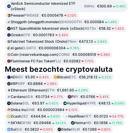
VanEck Semiconductor tokenized ETF
SMHx
€500.69
0.46%
(xStock)
Pwease
PWEASE
€0.0005478
2.13%
Shoggoth (shoggoth.monster)
SHOGGOTH
€0.000584
1.49%
AST SpaceMobile tokenized stock (xStock)
ASTSx
€58.52
1.42%
Octokn
OTK
€0.0001783
3.33%
Fabrinet Tokenized Stock (Ondo)
FNon
€473.13
3.84%
el gato
ELGATO
€0.000008304
0.76%
Coin (reservebankapp.com)
COINS
€0.00008519
0.39%
Fluminense FC Fan Token
FLU
€0.02082
7.72%
Meest bezochte cryptovaluta
ADI
ADI
€5.95
Bitcoin
BTC
€56,218.12
0.43%
0.22%
XRP
XRP
€0.8888
2.08%
Ethereum (Ethereum)
ETH
€1,661.95
0.29%
Cardano
ADA
€0.1734
Pi
PI
€0.0766
2.77%
3.41%
Solana
SOL
€63.97
Hyperliquid
HYPE
€48.13
0.62%
0.04%
Shiba Inu
SHIB
€0.000003984
2.12%
Zcash
ZEC
€444.94
Hashflow
HFT
€0.0123
3.93%
54.77%
SKYAI
SKYAI
€0.09468
Heima
HEI
€0.1858
34.12%
11.79%
Sui
SUI
€0.5822
Stellar
XLM
€0.1389
0.55%
0.92%