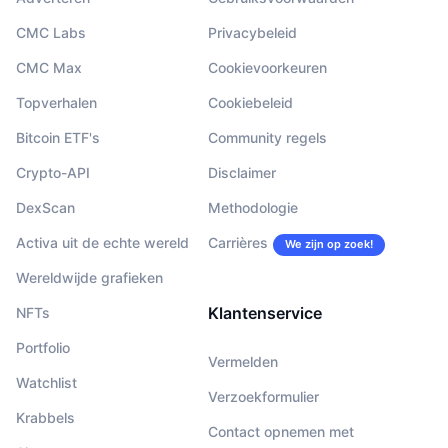
CMC Labs
Privacybeleid
CMC Max
Cookievoorkeuren
Topverhalen
Cookiebeleid
Bitcoin ETF's
Community regels
Crypto-API
Disclaimer
DexScan
Methodologie
Activa uit de echte wereld
Carrières
We zijn op zoek!
Wereldwijde grafieken
Klantenservice
NFTs
Portfolio
Vermelden
Watchlist
Verzoekformulier
Krabbels
Contact opnemen met