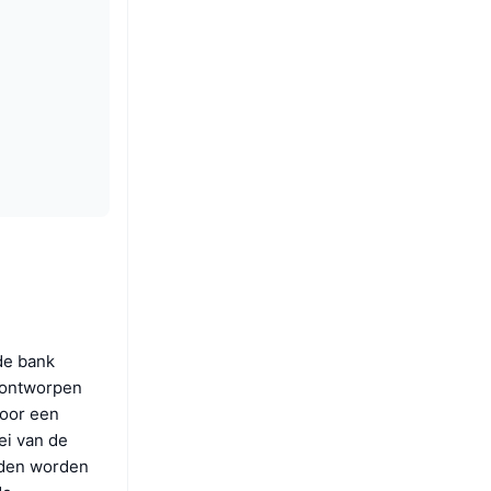
de bank
s ontworpen
door een
ei van de
enden worden