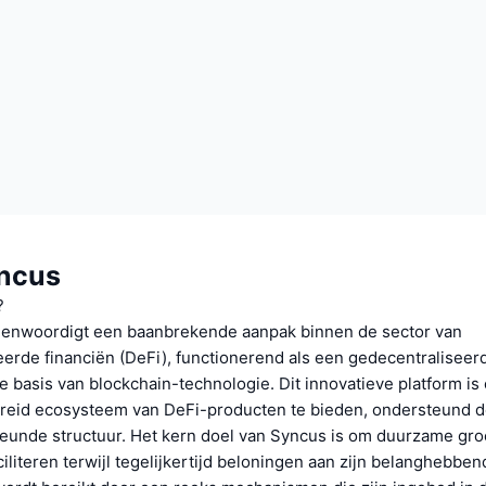
ncus
?
enwoordigt een baanbrekende aanpak binnen de sector van
eerde financiën (DeFi), functionerend als een gedecentraliseer
 basis van blockchain-technologie. Dit innovatieve platform i
reid ecosysteem van DeFi-producten te bieden, ondersteund 
teunde structuur. Het kern doel van Syncus is om duurzame gro
aciliteren terwijl tegelijkertijd beloningen aan zijn belanghebb