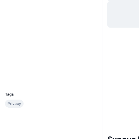
Website
Website
Sociale kanalen
0xa41d...87b7F0
Contracten
3.2
Beoordeling (CertiK)
etherscan.io
Explorers
Wallets
UCID
28799
Tags
Privacy