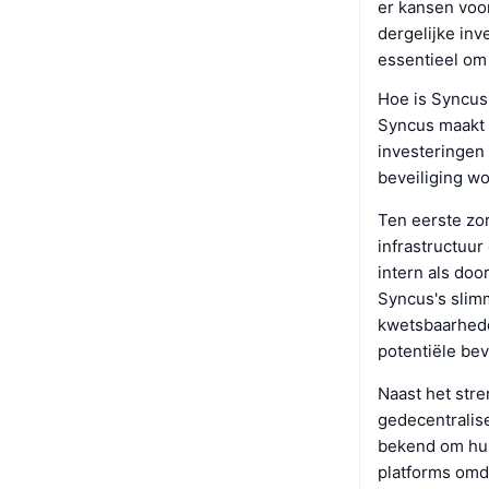
er kansen voor
dergelijke in
essentieel om
Hoe is Syncus
Syncus maakt 
investeringen
beveiliging w
Ten eerste zor
infrastructuu
intern als do
Syncus's slim
kwetsbaarheden
potentiële be
Naast het str
gedecentralis
bekend om hun
platforms omda