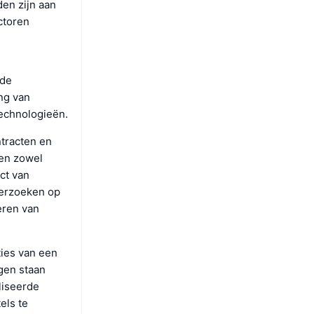
den zijn aan
ctoren
 de
ng van
technologieën.
ntracten en
den zowel
ct van
derzoeken op
eren van
ties van een
gen staan
liseerde
els te