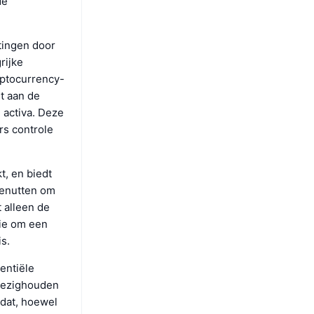
de
tingen door
rijke
yptocurrency-
t aan de
 activa. Deze
rs controle
t, en biedt
benutten om
t alleen de
sie om een
s.
tentiële
 bezighouden
 dat, hoewel