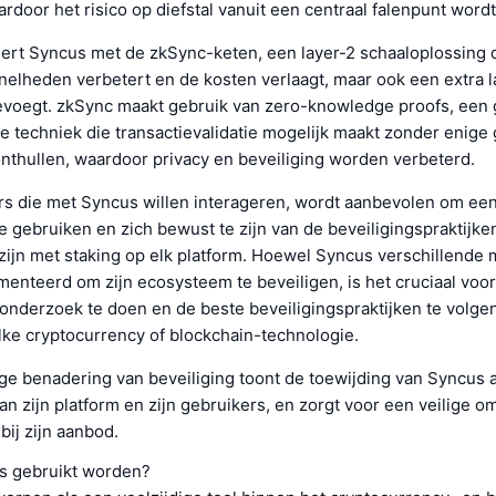
door het risico op diefstal vanuit een centraal falenpunt word
ert Syncus met de zkSync-keten, een layer-2 schaaloplossing d
nelheden verbetert en de kosten verlaagt, maar ook een extra 
oevoegt. zkSync maakt gebruik van zero-knowledge proofs, ee
e techniek die transactievalidatie mogelijk maakt zonder enige
onthullen, waardoor privacy en beveiliging worden verbeterd.
rs die met Syncus willen interageren, wordt aanbevolen om ee
te gebruiken en zich bewust te zijn van de beveiligingspraktijke
zijn met staking op elk platform. Hoewel Syncus verschillende
enteerd om zijn ecosysteem te beveiligen, is het cruciaal voo
nderzoek te doen en de beste beveiligingspraktijken te volgen
ke cryptocurrency of blockchain-technologie.
ge benadering van beveiliging toont de toewijding van Syncus 
 zijn platform en zijn gebruikers, en zorgt voor een veilige 
bij zijn aanbod.
s gebruikt worden?