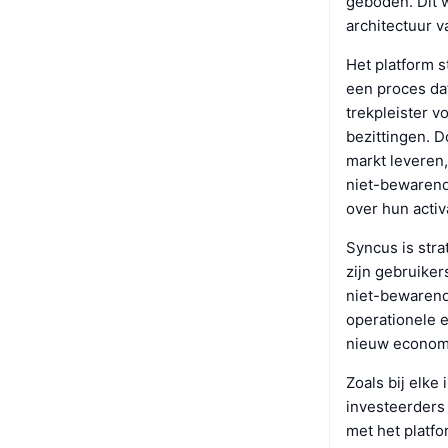
geboden. Dit 
architectuur v
Het platform s
een proces dat
trekpleister v
bezittingen. D
markt leveren
niet-bewarende
over hun acti
Syncus is str
zijn gebruike
niet-bewarende
operationele e
nieuw economis
Zoals bij elke
investeerders
met het platf