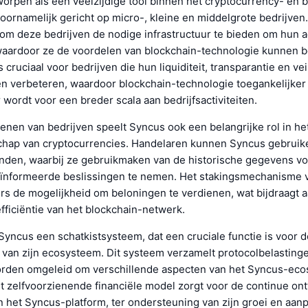
orpen als een veelzijdige tool binnen het cryptocurrency- en 
ornamelijk gericht op micro-, kleine en middelgrote bedrijven
 om deze bedrijven de nodige infrastructuur te bieden om hun ac
waardoor ze de voordelen van blockchain-technologie kunnen 
 cruciaal voor bedrijven die hun liquiditeit, transparantie en vei
len verbeteren, waardoor blockchain-technologie toegankelijker
wordt voor een breder scala aan bedrijfsactiviteiten.
enen van bedrijven speelt Syncus ook een belangrijke rol in he
chap van cryptocurrencies. Handelaren kunnen Syncus gebruik
nden, waarbij ze gebruikmaken van de historische gegevens vo
ïnformeerde beslissingen te nemen. Het stakingsmechanisme 
rs de mogelijkheid om beloningen te verdienen, wat bijdraagt 
efficiëntie van het blockchain-netwerk.
yncus een schatkistsysteem, dat een cruciale functie is voor d
van zijn ecosysteem. Dit systeem verzamelt protocolbelastinge
rden omgeleid om verschillende aspecten van het Syncus-eco
it zelfvoorzienende financiële model zorgt voor de continue on
 het Syncus-platform, ter ondersteuning van zijn groei en aan