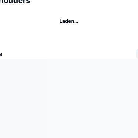
houders
Laden…
s