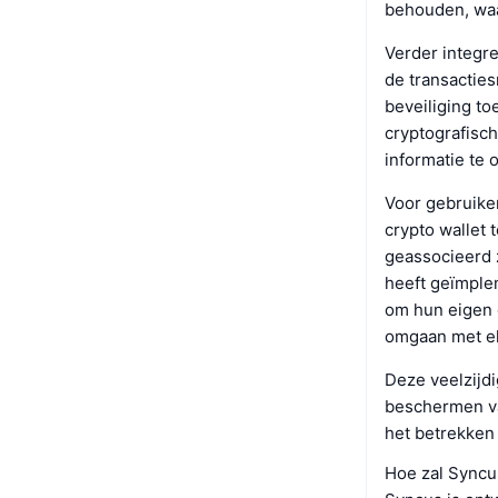
behouden, waar
Verder integre
de transacties
beveiliging t
cryptografisch
informatie te 
Voor gebruike
crypto wallet 
geassocieerd 
heeft geïmplem
om hun eigen o
omgaan met el
Deze veelzijdi
beschermen van
het betrekken 
Hoe zal Syncu