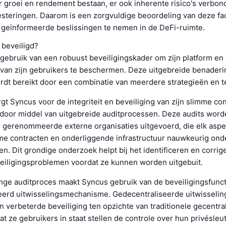
 groei en rendement bestaan, er ook inherente risico's verbon
vesteringen. Daarom is een zorgvuldige beoordeling van deze fa
 geïnformeerde beslissingen te nemen in de DeFi-ruimte.
 beveiligd?
gebruik van een robuust beveiligingskader om zijn platform en
 van zijn gebruikers te beschermen. Deze uitgebreide benaderi
ordt bereikt door een combinatie van meerdere strategieën en 
gt Syncus voor de integriteit en beveiliging van zijn slimme co
r door middel van uitgebreide auditprocessen. Deze audits wor
or gerenommeerde externe organisaties uitgevoerd, die elk aspe
me contracten en onderliggende infrastructuur nauwkeurig on
. Dit grondige onderzoek helpt bij het identificeren en corrig
veiligingsproblemen voordat ze kunnen worden uitgebuit.
enge auditproces maakt Syncus gebruik van de beveiligingsfunc
eerd uitwisselingsmechanisme. Gedecentraliseerde uitwisselin
 verbeterde beveiliging ten opzichte van traditionele gecentra
t ze gebruikers in staat stellen de controle over hun privésleut