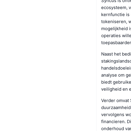
Syncus is ontw
ecosysteem, vo
kernfunctie is
tokeniseren, 
mogelijkheid is
operaties wil
toepasbaarder 
Naast het bedi
stakingslands
handelsdoelei
analyse om ge
biedt gebruike
veiligheid en 
Verder omvat S
duurzaamheid 
vervolgens wo
financieren. D
onderhoud van