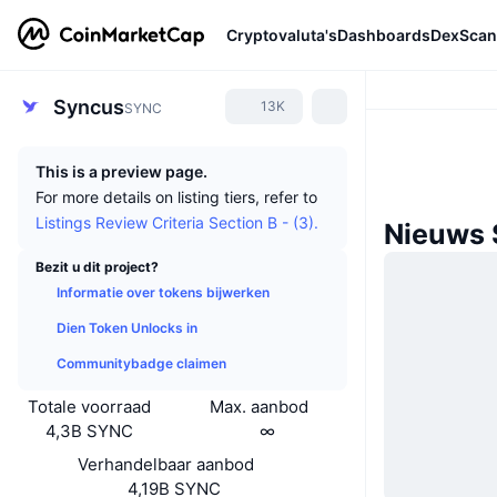
Cryptovaluta's
Dashboards
DexScan
Syncus
13K
SYNC
This is a preview page.
For more details on listing tiers, refer to
Listings Review Criteria Section B - (3).
Nieuws 
Bezit u dit project?
Informatie over tokens bijwerken
Dien Token Unlocks in
Communitybadge claimen
Totale voorraad
Max. aanbod
4,3B SYNC
∞
Verhandelbaar aanbod
4,19B SYNC