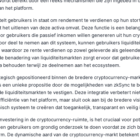
wordt bereikt door een reeks mechanismen die zijn ingebed in 
an het platform.
telt gebruikers in staat om rendement te verdienen op hun stor
 het uitlenen van deze activa omvat. Deze functie is een belang
oor gebruikers die passief inkomen willen genereren uit hun cr
oor deel te nemen aan dit systeem, kunnen gebruikers liquiditei
, waardoor ze rente verdienen op zowel geleverde als geleende
 benadering van liquiditeitsmarkten zorgt ervoor dat gebruike
va behouden terwijl ze deelnemen aan het ecosysteem.
ategisch gepositioneerd binnen de bredere cryptocurrency-mark
rs een unieke propositie door de mogelijkheden van zkSync te 
 liquiditeitsmarkten te vestigen. Deze integratie verbetert nie
fficiëntie van het platform, maar sluit ook aan bij de bredere vi
ch systeem te creëren dat toegankelijk, transparant en veilig i
 investering in de cryptocurrency-ruimte, is het cruciaal voor po
 en gebruikers om grondig onderzoek te doen voordat ze zich
orm. De dynamische aard van de cryptocurrency-markt betekent