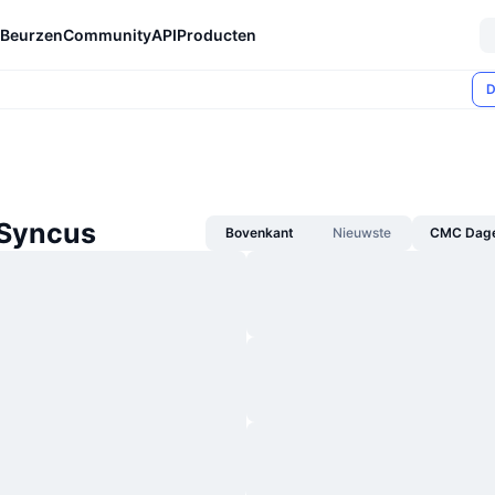
Beurzen
Community
API
Producten
D
Syncus
Bovenkant
Nieuwste
CMC Dagel