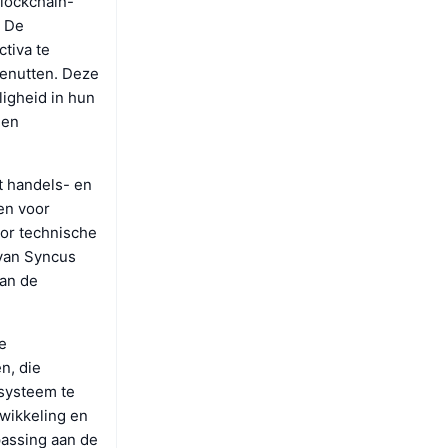
blockchain-
. De
tiva te
benutten. Deze
ligheid in hun
 en
t handels- en
en voor
or technische
van Syncus
aan de
e
n, die
systeem te
twikkeling en
passing aan de