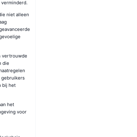
t verminderd.
ie niet alleen
laag
n geavanceerde
 gevoelige
n vertrouwde
n die
 maatregelen
r gebruikers
 bij het
aan het
omgeving voor