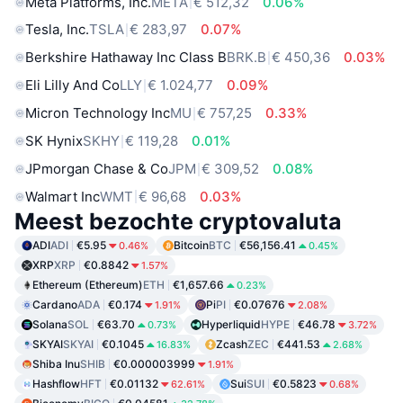
Meta Platforms, Inc.
META
€ 512,32
0.06%
Tesla, Inc.
TSLA
€ 283,97
0.07%
Berkshire Hathaway Inc Class B
BRK.B
€ 450,36
0.03%
Eli Lilly And Co
LLY
€ 1.024,77
0.09%
Micron Technology Inc
MU
€ 757,25
0.33%
SK Hynix
SKHY
€ 119,28
0.01%
JPmorgan Chase & Co
JPM
€ 309,52
0.08%
Walmart Inc
WMT
€ 96,68
0.03%
Meest bezochte cryptovaluta
ADI
ADI
€5.95
Bitcoin
BTC
€56,156.41
0.46%
0.45%
XRP
XRP
€0.8842
1.57%
Ethereum (Ethereum)
ETH
€1,657.66
0.23%
Cardano
ADA
€0.174
Pi
PI
€0.07676
1.91%
2.08%
Solana
SOL
€63.70
Hyperliquid
HYPE
€46.78
0.73%
3.72%
SKYAI
SKYAI
€0.1045
Zcash
ZEC
€441.53
16.83%
2.68%
Shiba Inu
SHIB
€0.000003999
1.91%
Hashflow
HFT
€0.01132
Sui
SUI
€0.5823
62.61%
0.68%