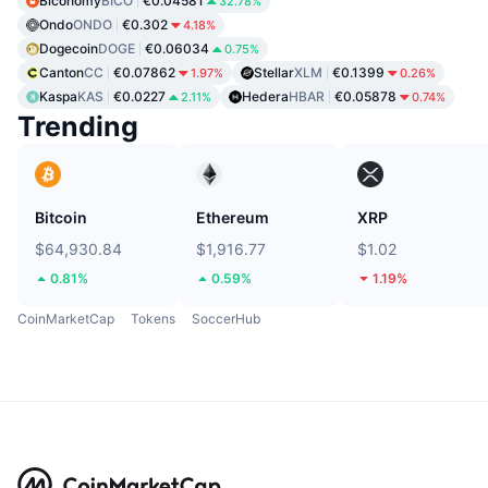
Biconomy
BICO
€0.04581
32.78%
Ondo
ONDO
€0.302
4.18%
Dogecoin
DOGE
€0.06034
0.75%
Canton
CC
€0.07862
Stellar
XLM
€0.1399
1.97%
0.26%
Kaspa
KAS
€0.0227
Hedera
HBAR
€0.05878
2.11%
0.74%
Trending
Bitcoin
Ethereum
XRP
$64,930.84
$1,916.77
$1.02
0.81%
0.59%
1.19%
CoinMarketCap
Tokens
SoccerHub