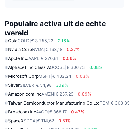
Populaire activa uit de echte
wereld
Gold
GOLD
€ 3.755,23
2.16%
Nvidia Corp
NVDA
€ 193,18
0.27%
Apple Inc.
AAPL
€ 270,81
0.06%
Alphabet Inc Class A
GOOGL
€ 306,73
0.08%
Microsoft Corp
MSFT
€ 432,24
0.03%
Silver
SILVER
€ 54,98
3.19%
Amazon.com Inc
AMZN
€ 237,29
0.09%
Taiwan Semiconductor Manufacturing Co Ltd
TSM
€ 363,8
Broadcom Inc
AVGO
€ 368,17
0.47%
SpaceX
SPCX
€ 114,62
0.51%