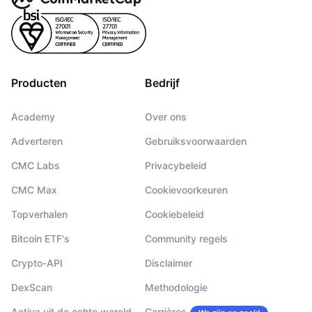
Producten
Bedrijf
Academy
Over ons
Adverteren
Gebruiksvoorwaarden
CMC Labs
Privacybeleid
CMC Max
Cookievoorkeuren
Topverhalen
Cookiebeleid
Bitcoin ETF's
Community regels
Crypto-API
Disclaimer
DexScan
Methodologie
Activa uit de echte wereld
Carrières