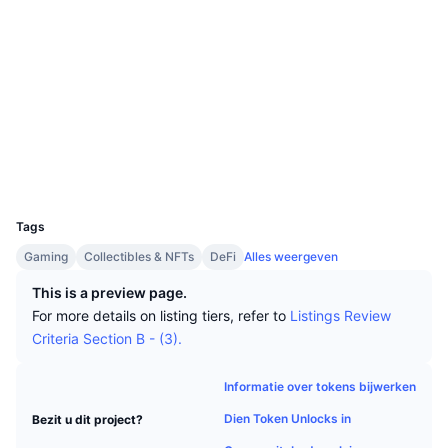
Tophandelaren
Artikelen
Instroom/uitstroom van exchanges
DEX API
Converter
Leaderboards
Spot
Sociale kanalen
Sentiment
Zakelijk
Nieuwsbrief
Indicatoren
Trending
Derivaten
Contracten
0xe485...a8cb95
Audits
Prijzen
CMC Launch
Aankomend
Fear & greed index
Explorers
bscscan.com
Bronnen
CMC Labs
Recent toegevoegd
Seizoensindex Altcoin
Wallets
UCID
11326
CMC Max
Winnaars en verliezers
Indicatoren marktcyclus
Documentatie
Tags
Topverhalen
Gaming
Collectibles & NFTs
DeFi
Alles weergeven
Meest bezocht
Bitcoin-dominantie
FAQ
This is a preview page.
Telegram-bot
Sentiment van de gemeenschap
CoinMarketCap 20 Index
For more details on listing tiers, refer to
Listings Review
AI-integraties
Criteria Section B - (3).
Adverteren
Chain ranking
CoinMarketCap 100 Index
CMC Agent Hub
Informatie over tokens bijwerken
Voorspellingsmarkten
ETF-stromen
Site-widgets
Dien Token Unlocks in
Bezit u dit project?
Vaardighedenmarktplaats