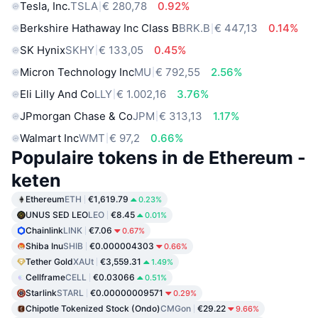
Tesla, Inc.
TSLA
€ 280,78
0.92%
Berkshire Hathaway Inc Class B
BRK.B
€ 447,13
0.14%
SK Hynix
SKHY
€ 133,05
0.45%
Micron Technology Inc
MU
€ 792,55
2.56%
Eli Lilly And Co
LLY
€ 1.002,16
3.76%
JPmorgan Chase & Co
JPM
€ 313,13
1.17%
Walmart Inc
WMT
€ 97,2
0.66%
Populaire tokens in de Ethereum -
keten
Ethereum
ETH
€1,619.79
0.23%
UNUS SED LEO
LEO
€8.45
0.01%
Chainlink
LINK
€7.06
0.67%
Shiba Inu
SHIB
€0.000004303
0.66%
Tether Gold
XAUt
€3,559.31
1.49%
Cellframe
CELL
€0.03066
0.51%
Starlink
STARL
€0.00000009571
0.29%
Chipotle Tokenized Stock (Ondo)
CMGon
€29.22
9.66%