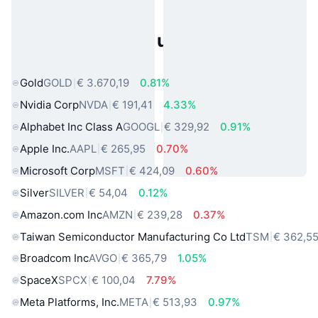
Populaire activa uit de echte
wereld
Gold
GOLD
€ 3.670,19
0.81%
Nvidia Corp
NVDA
€ 191,41
4.33%
Alphabet Inc Class A
GOOGL
€ 329,92
0.91%
Apple Inc.
AAPL
€ 265,95
0.70%
Microsoft Corp
MSFT
€ 424,09
0.60%
Silver
SILVER
€ 54,04
0.12%
Amazon.com Inc
AMZN
€ 239,28
0.37%
Taiwan Semiconductor Manufacturing Co Ltd
TSM
€ 362,5
Broadcom Inc
AVGO
€ 365,79
1.05%
SpaceX
SPCX
€ 100,04
7.79%
Meta Platforms, Inc.
META
€ 513,93
0.97%