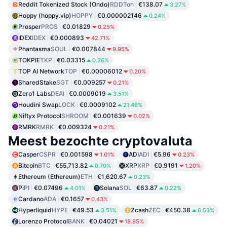
Reddit Tokenized Stock (Ondo)
RDDTon
€138.07
3.27%
Hoppy (hoppy.vip)
HOPPY
€0.000002146
0.24%
Prosper
PROS
€0.01829
0.25%
IDEX
IDEX
€0.000893
42.71%
Phantasma
SOUL
€0.007844
9.95%
TOKPIE
TKP
€0.03315
0.26%
TOP AI Network
TOP
€0.00006012
0.20%
SharedStake
SGT
€0.009257
0.21%
Zero1 Labs
DEAI
€0.0009019
3.51%
Houdini Swap
LOCK
€0.0009102
21.46%
Niftyx Protocol
SHROOM
€0.001639
0.02%
RMRK
RMRK
€0.009324
0.21%
Meest bezochte cryptovaluta
Casper
CSPR
€0.001598
ADI
ADI
€5.96
1.01%
0.23%
Bitcoin
BTC
€55,713.82
XRP
XRP
€0.9191
0.70%
1.20%
Ethereum (Ethereum)
ETH
€1,620.67
0.23%
Pi
PI
€0.07496
Solana
SOL
€63.87
4.01%
0.22%
Cardano
ADA
€0.1657
0.43%
Hyperliquid
HYPE
€49.53
Zcash
ZEC
€450.38
3.51%
6.53%
Lorenzo Protocol
BANK
€0.04021
18.85%