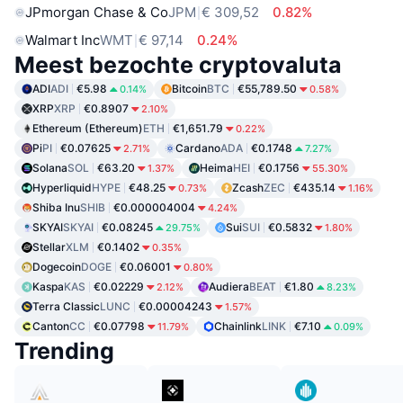
JPmorgan Chase & Co
JPM
€ 309,52
0.82%
Walmart Inc
WMT
€ 97,14
0.24%
Meest bezochte cryptovaluta
ADI
ADI
€5.98
Bitcoin
BTC
€55,789.50
0.14%
0.58%
XRP
XRP
€0.8907
2.10%
Ethereum (Ethereum)
ETH
€1,651.79
0.22%
Pi
PI
€0.07625
Cardano
ADA
€0.1748
2.71%
7.27%
Solana
SOL
€63.20
Heima
HEI
€0.1756
1.37%
55.30%
Hyperliquid
HYPE
€48.25
Zcash
ZEC
€435.14
0.73%
1.16%
Shiba Inu
SHIB
€0.000004004
4.24%
SKYAI
SKYAI
€0.08245
Sui
SUI
€0.5832
29.75%
1.80%
Stellar
XLM
€0.1402
0.35%
Dogecoin
DOGE
€0.06001
0.80%
Kaspa
KAS
€0.02229
Audiera
BEAT
€1.80
2.12%
8.23%
Terra Classic
LUNC
€0.00004243
1.57%
Canton
CC
€0.07798
Chainlink
LINK
€7.10
11.79%
0.09%
Trending