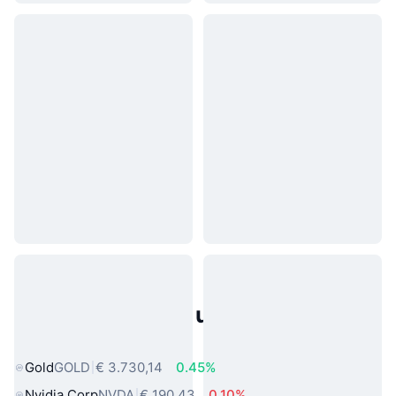
Populaire activa uit de echte
wereld
Gold
GOLD
€ 3.730,14
0.45%
Nvidia Corp
NVDA
€ 190,43
0.10%