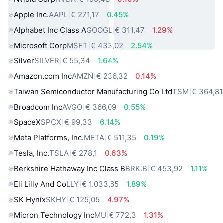
Apple Inc.
AAPL
€ 271,17
0.45%
Alphabet Inc Class A
GOOGL
€ 311,47
1.29%
Microsoft Corp
MSFT
€ 433,02
2.54%
Silver
SILVER
€ 55,34
1.64%
Amazon.com Inc
AMZN
€ 236,32
0.14%
Taiwan Semiconductor Manufacturing Co Ltd
TSM
€ 364,81
Broadcom Inc
AVGO
€ 366,09
0.55%
SpaceX
SPCX
€ 99,33
6.14%
Meta Platforms, Inc.
META
€ 511,35
0.19%
Tesla, Inc.
TSLA
€ 278,1
0.63%
Berkshire Hathaway Inc Class B
BRK.B
€ 453,92
1.11%
Eli Lilly And Co
LLY
€ 1.033,65
1.89%
SK Hynix
SKHY
€ 125,05
4.97%
Micron Technology Inc
MU
€ 772,3
1.31%