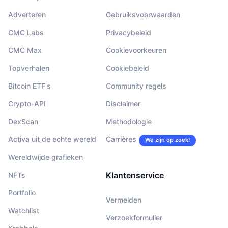
Adverteren
Gebruiksvoorwaarden
CMC Labs
Privacybeleid
CMC Max
Cookievoorkeuren
Topverhalen
Cookiebeleid
Bitcoin ETF's
Community regels
Crypto-API
Disclaimer
DexScan
Methodologie
Activa uit de echte wereld
Carrières
We zijn op zoek!
Wereldwijde grafieken
Klantenservice
NFTs
Portfolio
Vermelden
Watchlist
Verzoekformulier