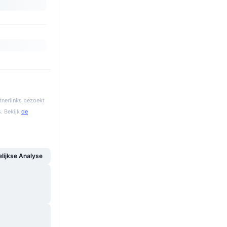
tnerlinks bezoekt
. Bekijk
de
ijkse Analyse