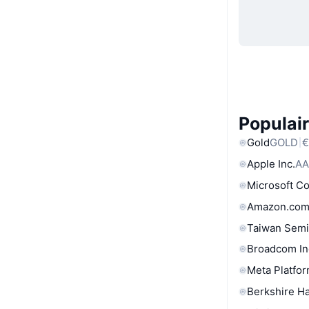
Populair
Gold
GOLD
€
Apple Inc.
AA
Microsoft C
Amazon.com
Taiwan Semi
Broadcom In
Meta Platfor
Berkshire Ha