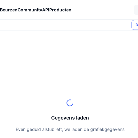
Beurzen
Community
API
Producten
D
Gegevens laden
Even geduld alstublieft, we laden de grafiekgegevens