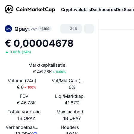
Cryptovaluta's
Dashboards
DexScan
Qpay
345
#3199
QPAY
€ 0,00004678
0.66%
(
24h
)
Marktkapitalisatie
€ 46,78K
0.66%
Volume (24u)
Vol/Mkt Cap (24u)
€ 0
0%
100%
FDV
Liq./Marktkap.
€ 46,78K
41.87%
Totale voorraad
Max. aanbod
1B QPAY
1B QPAY
Verhandelbaar aanbod
Houders
1B QPAY
1,94K