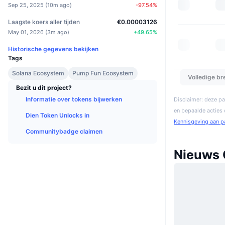
Sep 25, 2025
(
10m ago
)
-97.54
%
Laagste koers aller tijden
€0.00003126
May 01, 2026
(
3m ago
)
+
49.65
%
Historische gegevens bekijken
Tags
Solana Ecosystem
Pump Fun Ecosystem
Volledige b
Bezit u dit project?
Informatie over tokens bijwerken
Disclaimer: deze pa
en bepaalde acties
Dien Token Unlocks in
Kennisgeving aan p
Communitybadge claimen
Nieuws