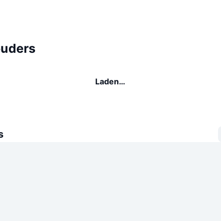
uders
Laden…
s