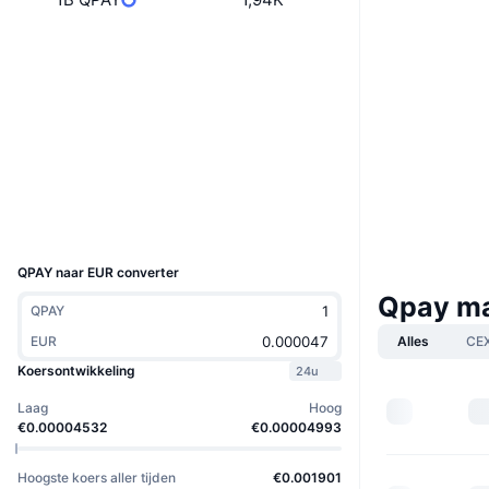
Website
Website
Whitepaper
Sociale kanalen
Contracten
EMg2Qk...N8pump
2.9
Beoordeling (CertiK)
Explorers
solscan.io
Wallets
UCID
38520
QPAY naar EUR converter
Qpay m
QPAY
Alles
CE
EUR
Koersontwikkeling
24u
Laag
Hoog
€0.00004532
€0.00004993
Hoogste koers aller tijden
€0.001901