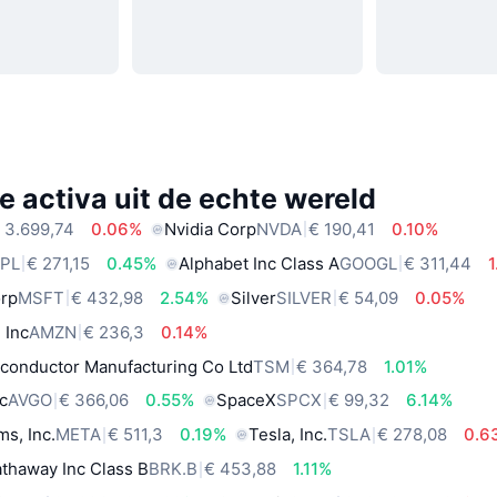
e activa uit de echte wereld
 3.699,74
0.06%
Nvidia Corp
NVDA
€ 190,41
0.10%
PL
€ 271,15
0.45%
Alphabet Inc Class A
GOOGL
€ 311,44
orp
MSFT
€ 432,98
2.54%
Silver
SILVER
€ 54,09
0.05%
 Inc
AMZN
€ 236,3
0.14%
conductor Manufacturing Co Ltd
TSM
€ 364,78
1.01%
c
AVGO
€ 366,06
0.55%
SpaceX
SPCX
€ 99,32
6.14%
ms, Inc.
META
€ 511,3
0.19%
Tesla, Inc.
TSLA
€ 278,08
0.6
thaway Inc Class B
BRK.B
€ 453,88
1.11%