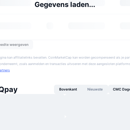
Gegevens laden...
reedte weergeven
gina kan affiliatielinks bevatten. CoinMarketCap kan worden gecompenseerd als je par
 onderneemt, zoals aanmelden en transacties uitvoeren met deze aangesloten platforms
artners
 Qpay
Bovenkant
Nieuwste
CMC Dagel