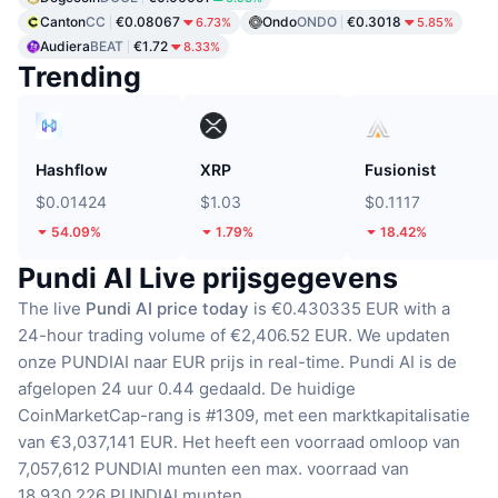
Canton
CC
€0.08067
Ondo
ONDO
€0.3018
6.73%
5.85%
Audiera
BEAT
€1.72
8.33%
Trending
Hashflow
XRP
Fusionist
$0.01424
$1.03
$0.1117
54.09%
1.79%
18.42%
Pundi AI Live prijsgegevens
The live
Pundi AI price today
is €0.430335 EUR with a
24-hour trading volume of €2,406.52 EUR.
We updaten
onze PUNDIAI naar EUR prijs in real-time.
Pundi AI is de
afgelopen 24 uur 0.44 gedaald.
De huidige
CoinMarketCap-rang is #1309, met een marktkapitalisatie
van €3,037,141 EUR.
Het heeft een voorraad omloop van
7,057,612 PUNDIAI munten
een max. voorraad van
18,930,226 PUNDIAI munten.