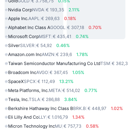
Gold
GOLD
€ 3.758,75
0.15%
Nvidia Corp
NVDA
€ 193,35
2.11%
Apple Inc.
AAPL
€ 269,63
0.18%
Alphabet Inc Class A
GOOGL
€ 307,18
0.70%
Microsoft Corp
MSFT
€ 435,41
0.74%
Silver
SILVER
€ 54,92
0.46%
Amazon.com Inc
AMZN
€ 239,6
1.78%
Taiwan Semiconductor Manufacturing Co Ltd
TSM
€ 362,3
Broadcom Inc
AVGO
€ 367,45
1.05%
SpaceX
SPCX
€ 112,49
13.21%
Meta Platforms, Inc.
META
€ 514,02
0.77%
Tesla, Inc.
TSLA
€ 286,88
3.84%
Berkshire Hathaway Inc Class B
BRK.B
€ 448,97
1.02%
Eli Lilly And Co
LLY
€ 1.016,79
1.34%
Micron Technology Inc
MU
€ 757,73
0.58%