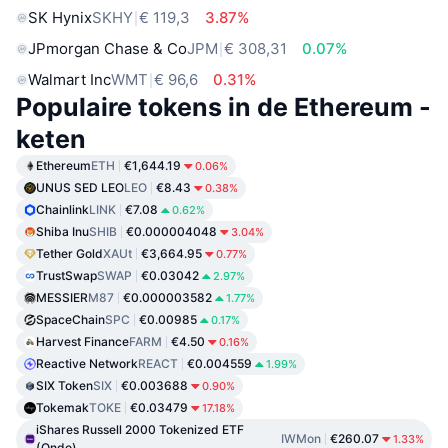
SK Hynix
SKHY
€ 119,3
3.87%
JPmorgan Chase & Co
JPM
€ 308,31
0.07%
Walmart Inc
WMT
€ 96,6
0.31%
Populaire tokens in de Ethereum -
keten
Ethereum
ETH
€1,644.19
0.06%
UNUS SED LEO
LEO
€8.43
0.38%
Chainlink
LINK
€7.08
0.62%
Shiba Inu
SHIB
€0.000004048
3.04%
Tether Gold
XAUt
€3,664.95
0.77%
TrustSwap
SWAP
€0.03042
2.97%
MESSIER
M87
€0.000003582
1.77%
SpaceChain
SPC
€0.00985
0.17%
Harvest Finance
FARM
€4.50
0.16%
Reactive Network
REACT
€0.004559
1.99%
SIX Token
SIX
€0.003688
0.90%
Tokemak
TOKE
€0.03479
17.18%
iShares Russell 2000 Tokenized ETF
IWMon
€260.07
1.33%
(Ondo)