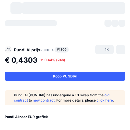
Cryptovaluta's
Dashboards
Cryptovaluta's
DexScan
Markten
Ranglijst
Pundi AI
prijs
1K
#1309
PUNDIAI
€ 0,4303
0.44%
(
24h
)
Signalen
Beurzen
Categorieën
New
Marktoverzicht
Populair
Community
Historische snapshots
Spotmarkt
Gecentraliseerde beurzen
Koop PUNDIAI
Nieuw
Feeds
API
Token-ontgrendelingen
Aantal cryptovaluta's
Spot
Pundi AI (PUNDIAI) has undergone a 1:1 swap from the
old
contract
to
new contract
. For more details, please
click here
.
Stijgers
Onderwerpen
Opbrengsten
Producten
Bitcoin Schatkisten
Derivaten
API
Meme-verkenner
Pundi AI naar EUR grafiek
Live
Activa uit de echte wereld
BNB Schatkisten
Producten
Crypto-API
Gedecentraliseerde beurs: