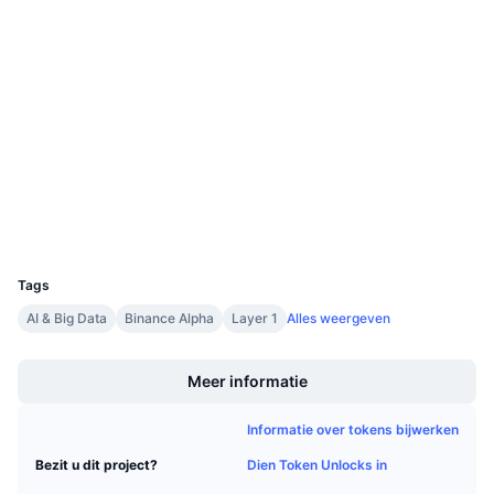
Sociale kanalen
Aankomende verkopen
Financieringstarieven
Leren & Verdienen
0x075f...d83bef
Contracten
Kalenders
Audits
ICO kalender
etherscan.io
Explorers
Agenda
Wallets
UCID
35943
Tags
AI & Big Data
Binance Alpha
Layer 1
Alles weergeven
Boost
Meer informatie
Informatie over tokens bijwerken
Dien Token Unlocks in
Bezit u dit project?