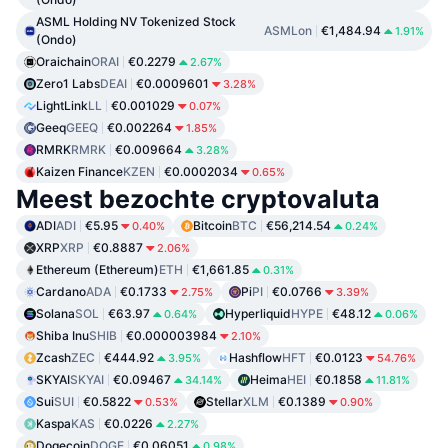
ASML Holding NV Tokenized Stock
ASMLon
€1,484.94
1.91%
(Ondo)
Oraichain
ORAI
€0.2279
2.67%
Zero1 Labs
DEAI
€0.0009601
3.28%
LightLink
LL
€0.001029
0.07%
Geeq
GEEQ
€0.002264
1.85%
RMRK
RMRK
€0.009664
3.28%
Kaizen Finance
KZEN
€0.0002034
0.65%
Meest bezochte cryptovaluta
ADI
ADI
€5.95
Bitcoin
BTC
€56,214.54
0.40%
0.24%
XRP
XRP
€0.8887
2.06%
Ethereum (Ethereum)
ETH
€1,661.85
0.31%
Cardano
ADA
€0.1733
Pi
PI
€0.0766
2.75%
3.39%
Solana
SOL
€63.97
Hyperliquid
HYPE
€48.12
0.64%
0.06%
Shiba Inu
SHIB
€0.000003984
2.10%
Zcash
ZEC
€444.92
Hashflow
HFT
€0.0123
3.95%
54.76%
SKYAI
SKYAI
€0.09467
Heima
HEI
€0.1858
34.14%
11.81%
Sui
SUI
€0.5822
Stellar
XLM
€0.1389
0.53%
0.90%
Kaspa
KAS
€0.0226
2.27%
Dogecoin
DOGE
€0.06051
0.98%