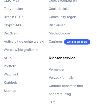
CMC Max
Cookievoorkeuren
Topverhalen
Cookiebeleid
Bitcoin ETF's
Community regels
Crypto-API
Disclaimer
DexScan
Methodologie
Activa uit de echte wereld
Carrières
We zijn op zoek!
Wereldwijde grafieken
Klantenservice
NFTs
Portfolio
Vermelden
Watchlist
Verzoekformulier
Krabbels
Contact opnemen met
Sitemap
ondersteuning
FAQ