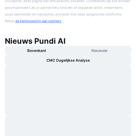
Disclaimer: deze pagina kan affiliatielinks bevatten. CoinMarketCap kan worden
gecompenseerd als je partnerlinks bezoekt en bepaalde acties onderneemt,
zoals aanmelden en transacties uitvoeren met deze aangesloten platforms.
Bekijk
de Kennisgeving aan partners
Nieuws Pundi AI
Bovenkant
Nieuwste
CMC Dagelijkse Analyse