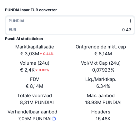
Trending
Crypto-ETF's
PUNDIAI naar EUR converter
Leren
CMC MCP
Nieuw
Bitcoin ETF's
PUNDIAI
x402
Nieuws
EUR
Crypto
Ethereum (Ethereum) ETF's
Pundi AI statistieken
Academy
Marktkapitalisatie
Ontgrendelde mkt. cap
Politiek
€ 3,03M
€ 8,14M
0.44%
Technische analyse
Onderzoek
Volume (24u)
Vol/Mkt Cap (24u)
Sport
€ 2,4K
0,07923%
RSI
Video's
0.83%
FDV
Liq./Marktkap.
Financiën
MACD
Woordenlijst
€ 8,14M
6.34%
Totale voorraad
Technologie
Max. aanbod
8,31M PUNDIAI
18.93M PUNDIAI
Derivaten
Campagnes
Verhandelbaar aanbod
Houders
NFT
7,05M PUNDIAI
16,48K
Overzicht
Airdrops
Totale NFT-statistieken
Website
Website
Whitepaper
Liquidaties
Diamanten beloningen