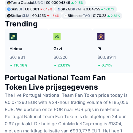
Terra Classic
LUNC
€0.00004349
0.15%
Sui
SUI
€0.6001
SKYAI
SKYAI
€0.04755
0.19%
17.07%
Stellar
XLM
€0.1453
Bittensor
TAO
€170.28
1.54%
2.81%
Trending
Heima
Grvt
Pi
$0.1931
$0.326
$0.08911
116.16%
23.01%
6.74%
Portugal National Team Fan
Token Live prijsgegevens
The live
Portugal National Team Fan Token price today
is
€0.071290 EUR with a 24-hour trading volume of €185,056
EUR.
We updaten onze POR naar EUR prijs in real-time.
Portugal National Team Fan Token is de afgelopen 24 uur
0.97 gedaald.
De huidige CoinMarketCap-rang is #1804,
met een marktkapitalisatie van €939,776 EUR.
Het heeft