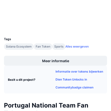
Aankomende verkopen
scan.chiliz.com
Explorers
Financieringstarieven
Leren & Verdienen
Wallets
Kalenders
UCID
11531
ICO kalender
Tags
Solana Ecosystem
Fan Token
Sports
Alles weergeven
Agenda
Boost
Meer informatie
Informatie over tokens bijwerken
Dien Token Unlocks in
Bezit u dit project?
Communitybadge claimen
Portugal National Team Fan