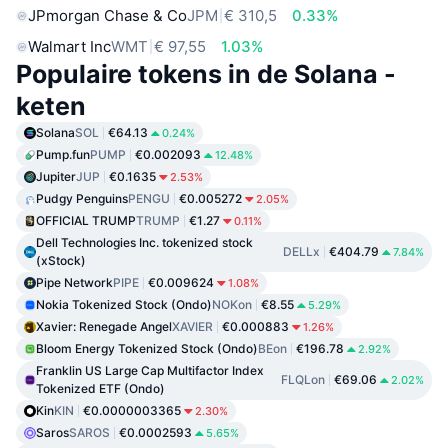
JPmorgan Chase & Co
JPM
€ 310,5
0.33%
Walmart Inc
WMT
€ 97,55
1.03%
Populaire tokens in de Solana -
keten
Solana
SOL
€64.13
0.24%
Pump.fun
PUMP
€0.002093
12.48%
Jupiter
JUP
€0.1635
2.53%
Pudgy Penguins
PENGU
€0.005272
2.05%
OFFICIAL TRUMP
TRUMP
€1.27
0.11%
Dell Technologies Inc. tokenized stock
DELLx
€404.79
7.84%
(xStock)
Pipe Network
PIPE
€0.009624
1.08%
Nokia Tokenized Stock (Ondo)
NOKon
€8.55
5.29%
Xavier: Renegade Angel
XAVIER
€0.000883
1.26%
Bloom Energy Tokenized Stock (Ondo)
BEon
€196.78
2.92%
Franklin US Large Cap Multifactor Index
FLQLon
€69.06
2.02%
Tokenized ETF (Ondo)
Kin
KIN
€0.0000003365
2.30%
Saros
SAROS
€0.0002593
5.65%