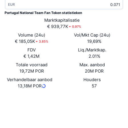
EUR
Trending
Crypto-ETF's
Leren
CMC MCP
Portugal National Team Fan Token statistieken
Nieuw
Bitcoin ETF's
Marktkapitalisatie
x402
Nieuws
€ 939,77K
0.97%
Crypto
Ethereum (Ethereum) ETF's
Volume (24u)
Vol/Mkt Cap (24u)
Academy
€ 185,05K
19,69%
3.85%
Politiek
FDV
Liq./Marktkap.
Technische analyse
Onderzoek
€ 1,42M
2.01%
Sport
RSI
Totale voorraad
Video's
Max. aanbod
19,72M POR
20M POR
Financiën
MACD
Woordenlijst
Verhandelbaar aanbod
Houders
13,18M POR
57
Technologie
Derivaten
Campagnes
Website
Website
Whitepaper
Sociale kanalen
NFT
Overzicht
Airdrops
AiYi7H...5VpwNz
Contracten
Totale NFT-statistieken
Liquidaties
3.8
Diamanten beloningen
Beoordeling (CertiK)