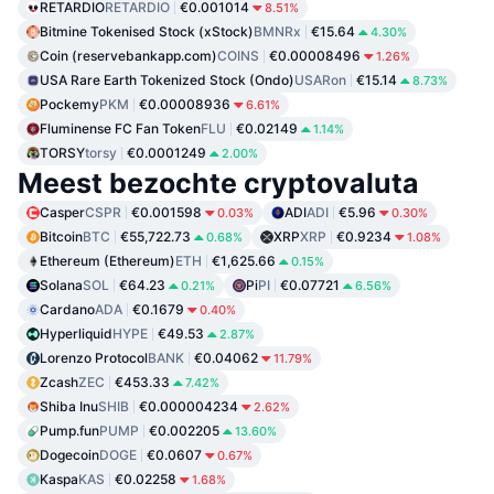
RETARDIO
RETARDIO
€0.001014
8.51%
Bitmine Tokenised Stock (xStock)
BMNRx
€15.64
4.30%
Coin (reservebankapp.com)
COINS
€0.00008496
1.26%
USA Rare Earth Tokenized Stock (Ondo)
USARon
€15.14
8.73%
Pockemy
PKM
€0.00008936
6.61%
Fluminense FC Fan Token
FLU
€0.02149
1.14%
TORSY
torsy
€0.0001249
2.00%
Meest bezochte cryptovaluta
Casper
CSPR
€0.001598
ADI
ADI
€5.96
0.03%
0.30%
Bitcoin
BTC
€55,722.73
XRP
XRP
€0.9234
0.68%
1.08%
Ethereum (Ethereum)
ETH
€1,625.66
0.15%
Solana
SOL
€64.23
Pi
PI
€0.07721
0.21%
6.56%
Cardano
ADA
€0.1679
0.40%
Hyperliquid
HYPE
€49.53
2.87%
Lorenzo Protocol
BANK
€0.04062
11.79%
Zcash
ZEC
€453.33
7.42%
Shiba Inu
SHIB
€0.000004234
2.62%
Pump.fun
PUMP
€0.002205
13.60%
Dogecoin
DOGE
€0.0607
0.67%
Kaspa
KAS
€0.02258
1.68%