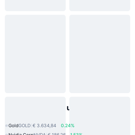
Populaire activa uit de echte
wereld
Gold
GOLD
€ 3.634,84
0.24%
Nvidia Corp
NVDA
€ 186,26
1.53%