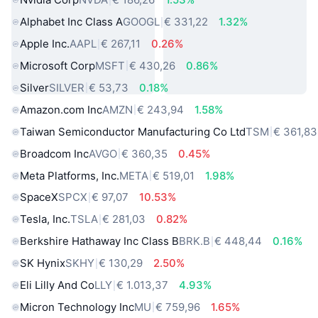
Alphabet Inc Class A
GOOGL
€ 331,22
1.32%
Apple Inc.
AAPL
€ 267,11
0.26%
Microsoft Corp
MSFT
€ 430,26
0.86%
Silver
SILVER
€ 53,73
0.18%
Amazon.com Inc
AMZN
€ 243,94
1.58%
Taiwan Semiconductor Manufacturing Co Ltd
TSM
€ 361,83
Broadcom Inc
AVGO
€ 360,35
0.45%
Meta Platforms, Inc.
META
€ 519,01
1.98%
SpaceX
SPCX
€ 97,07
10.53%
Tesla, Inc.
TSLA
€ 281,03
0.82%
Berkshire Hathaway Inc Class B
BRK.B
€ 448,44
0.16%
SK Hynix
SKHY
€ 130,29
2.50%
Eli Lilly And Co
LLY
€ 1.013,37
4.93%
Micron Technology Inc
MU
€ 759,96
1.65%