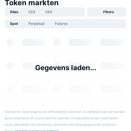
Token markten
Alles
CEX
DEX
Filters
Spot
Perpetual
Futures
Gegevens laden...
Disclaimer: deze pagina kan affiliatielinks bevatten. CoinMarketCap kan worden
gecompenseerd als je partnerlinks bezoekt en bepaalde acties onderneemt,
zoals aanmelden en transacties uitvoeren met deze aangesloten platforms.