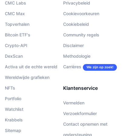
CMC Labs
Privacybeleid
CMC Max
Cookievoorkeuren
Topverhalen
Cookiebeleid
Bitcoin ETF's
Community regels
Crypto-API
Disclaimer
DexScan
Methodologie
Activa uit de echte wereld
Carrières
We zijn op zoek!
Wereldwijde grafieken
Klantenservice
NFTs
Portfolio
Vermelden
Watchlist
Verzoekformulier
Krabbels
Contact opnemen met
Sitemap
ondersteuning