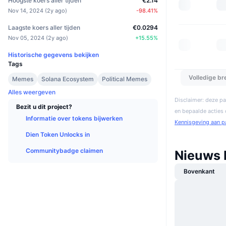
Hoogste koers aller tijden
€2.14
Nov 14, 2024
(
2y ago
)
-98.41
%
Laagste koers aller tijden
€0.0294
Nov 05, 2024
(
2y ago
)
+
15.55
%
Historische gegevens bekijken
Tags
Volledige b
Memes
Solana Ecosystem
Political Memes
Alles weergeven
Disclaimer: deze pa
Bezit u dit project?
en bepaalde acties
Informatie over tokens bijwerken
Kennisgeving aan p
Dien Token Unlocks in
Communitybadge claimen
Nieuws 
Bovenkant