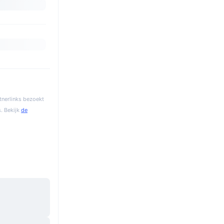
tnerlinks bezoekt
. Bekijk
de