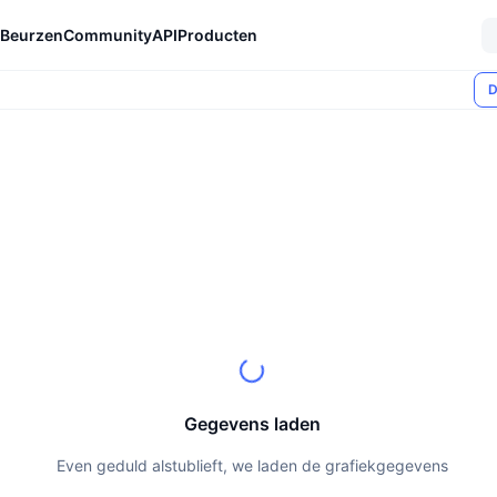
Beurzen
Community
API
Producten
D
Gegevens laden
Even geduld alstublieft, we laden de grafiekgegevens