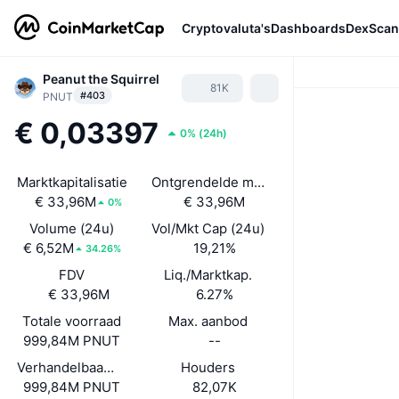
Cryptovaluta's
Dashboards
DexScan
Peanut the Squirrel
81K
#403
PNUT
€ 0,03397
0%
(
24h
)
Marktkapitalisatie
Ontgrendelde mkt. cap
€ 33,96M
€ 33,96M
0%
Volume (24u)
Vol/Mkt Cap (24u)
€ 6,52M
19,21%
34.26%
FDV
Liq./Marktkap.
€ 33,96M
6.27%
Totale voorraad
Max. aanbod
999,84M PNUT
--
Verhandelbaar aanbod
Houders
999,84M PNUT
82,07K