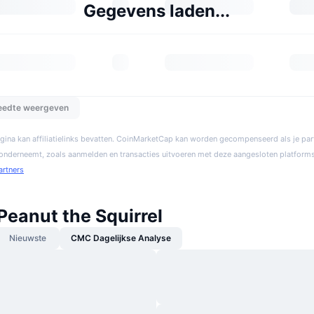
Gegevens laden...
reedte weergeven
gina kan affiliatielinks bevatten. CoinMarketCap kan worden gecompenseerd als je par
 onderneemt, zoals aanmelden en transacties uitvoeren met deze aangesloten platforms
artners
Peanut the Squirrel
Nieuwste
CMC Dagelijkse Analyse