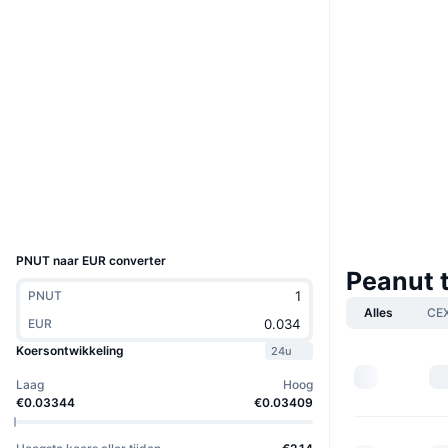
Boost
Website
Website
Sociale kanalen
Contracten
2qEHjD...1tpump
3.4
Beoordeling (CertiK)
Explorers
solscan.io
Wallets
UCID
33788
PNUT naar EUR converter
Peanut 
PNUT
Alles
CE
EUR
Koersontwikkeling
24u
Laag
Hoog
€0.03344
€0.03409