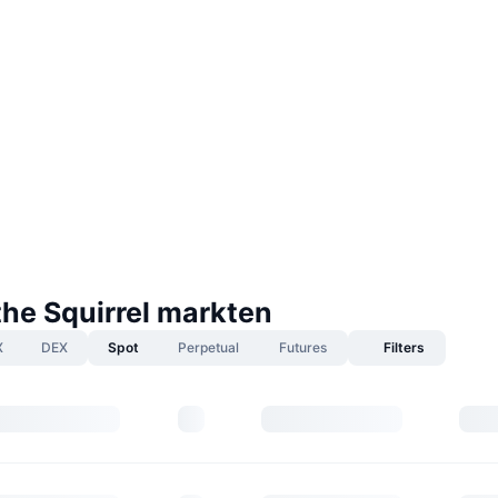
the Squirrel markten
X
DEX
Spot
Perpetual
Futures
Filters