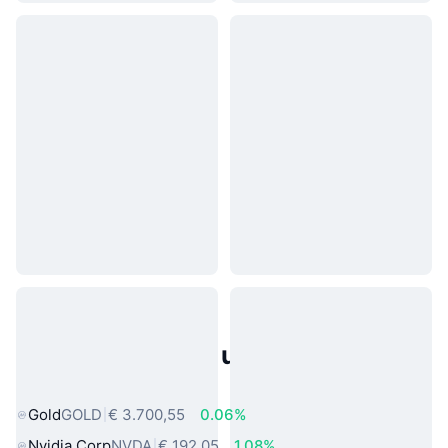
Populaire activa uit de echte
wereld
Gold
GOLD
€ 3.700,55
0.06%
Nvidia Corp
NVDA
€ 192,05
1.08%