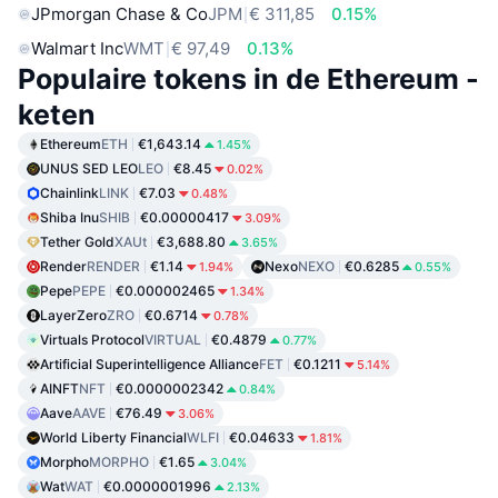
JPmorgan Chase & Co
JPM
€ 311,85
0.15%
Walmart Inc
WMT
€ 97,49
0.13%
Populaire tokens in de Ethereum -
keten
Ethereum
ETH
€1,643.14
1.45%
UNUS SED LEO
LEO
€8.45
0.02%
Chainlink
LINK
€7.03
0.48%
Shiba Inu
SHIB
€0.00000417
3.09%
Tether Gold
XAUt
€3,688.80
3.65%
Render
RENDER
€1.14
Nexo
NEXO
€0.6285
1.94%
0.55%
Pepe
PEPE
€0.000002465
1.34%
LayerZero
ZRO
€0.6714
0.78%
Virtuals Protocol
VIRTUAL
€0.4879
0.77%
Artificial Superintelligence Alliance
FET
€0.1211
5.14%
AINFT
NFT
€0.0000002342
0.84%
Aave
AAVE
€76.49
3.06%
World Liberty Financial
WLFI
€0.04633
1.81%
Morpho
MORPHO
€1.65
3.04%
Wat
WAT
€0.0000001996
2.13%