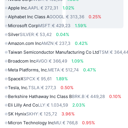
Apple Inc.
AAPL
€ 272,31
1.02%
Alphabet Inc Class A
GOOGL
€ 313,36
0.25%
Microsoft Corp
MSFT
€ 429,23
1.59%
Silver
SILVER
€ 53,42
0.04%
Amazon.com Inc
AMZN
€ 237,3
0.42%
Taiwan Semiconductor Manufacturing Co Ltd
TSM
€ 364,4
Broadcom Inc
AVGO
€ 366,49
1.09%
Meta Platforms, Inc.
META
€ 512,74
0.47%
SpaceX
SPCX
€ 95,61
1.89%
Tesla, Inc.
TSLA
€ 277,3
0.50%
Berkshire Hathaway Inc Class B
BRK.B
€ 449,28
0.10%
Eli Lilly And Co
LLY
€ 1.034,59
2.03%
SK Hynix
SKHY
€ 125,72
3.96%
Micron Technology Inc
MU
€ 766,8
0.95%