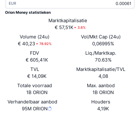
EUR
Trending
Crypto-ETF's
Leren
CMC MCP
Orion Money statistieken
Nieuw
Marktkapitalisatie
Bitcoin ETF's
x402
Nieuws
€ 57,51K
3.6%
Crypto
Ethereum (Ethereum) ETF's
Volume (24u)
Vol/Mkt Cap (24u)
Academy
€ 40,23
0,06995%
78.92%
Politiek
FDV
Liq./Marktkap.
Technische analyse
Onderzoek
€ 605,41K
70.63%
Sport
TVL
Marktkapitalisatie/TVL
RSI
Video's
€ 14,09K
4,08
Financiën
MACD
Totale voorraad
Max. aanbod
Woordenlijst
1B ORION
1B ORION
Technologie
Verhandelbaar aanbod
Houders
Derivaten
Campagnes
95M ORION
4,19K
NFT
Overzicht
Website
Airdrops
Website
Whitepaper
Totale NFT-statistieken
Sociale kanalen
Liquidaties
Diamanten beloningen