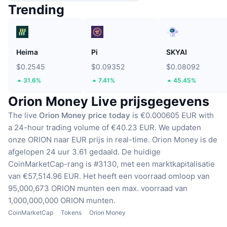
Trending
Heima
Pi
SKYAI
$0.2545
$0.09352
$0.08092
31.6%
7.41%
45.45%
Orion Money Live prijsgegevens
The live
Orion Money price today
is €0.000605 EUR with
a 24-hour trading volume of €40.23 EUR.
We updaten
onze ORION naar EUR prijs in real-time.
Orion Money is de
afgelopen 24 uur 3.61 gedaald.
De huidige
CoinMarketCap-rang is #3130, met een marktkapitalisatie
van €57,514.96 EUR.
Het heeft een voorraad omloop van
95,000,673 ORION munten
een max. voorraad van
1,000,000,000 ORION munten.
CoinMarketCap
Tokens
Orion Money