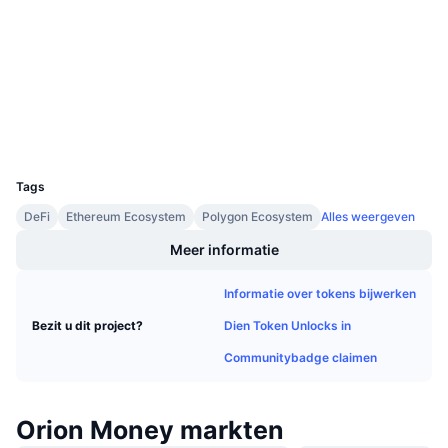
Aankomende verkopen
0x727f...fd46e4
Financieringstarieven
Contracten
Leren & Verdienen
etherscan.io
Explorers
Kalenders
Wallets
ICO kalender
UCID
12115
Tags
Agenda
DeFi
Ethereum Ecosystem
Polygon Ecosystem
Alles weergeven
Meer informatie
Informatie over tokens bijwerken
Dien Token Unlocks in
Bezit u dit project?
Communitybadge claimen
Orion Money markten