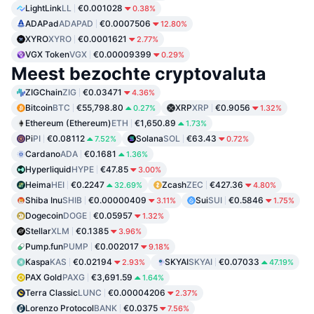
LightLink
LL
€0.001028
0.38%
ADAPad
ADAPAD
€0.0007506
12.80%
XYRO
XYRO
€0.0001621
2.77%
VGX Token
VGX
€0.00009399
0.29%
Meest bezochte cryptovaluta
ZIGChain
ZIG
€0.03471
4.36%
Bitcoin
BTC
€55,798.80
XRP
XRP
€0.9056
0.27%
1.32%
Ethereum (Ethereum)
ETH
€1,650.89
1.73%
Pi
PI
€0.08112
Solana
SOL
€63.43
7.52%
0.72%
Cardano
ADA
€0.1681
1.36%
Hyperliquid
HYPE
€47.85
3.00%
Heima
HEI
€0.2247
Zcash
ZEC
€427.36
32.69%
4.80%
Shiba Inu
SHIB
€0.00000409
Sui
SUI
€0.5846
3.11%
1.75%
Dogecoin
DOGE
€0.05957
1.32%
Stellar
XLM
€0.1385
3.96%
Pump.fun
PUMP
€0.002017
9.18%
Kaspa
KAS
€0.02194
SKYAI
SKYAI
€0.07033
2.93%
47.19%
PAX Gold
PAXG
€3,691.59
1.64%
Terra Classic
LUNC
€0.00004206
2.37%
Lorenzo Protocol
BANK
€0.0375
7.56%