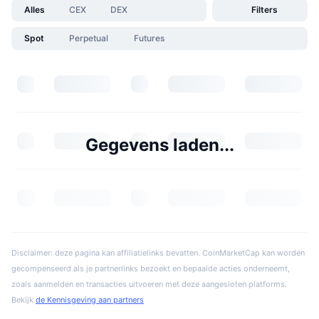
Alles
CEX
DEX
Filters
Spot
Perpetual
Futures
Gegevens laden...
Disclaimer: deze pagina kan affiliatielinks bevatten. CoinMarketCap kan worden
gecompenseerd als je partnerlinks bezoekt en bepaalde acties onderneemt,
zoals aanmelden en transacties uitvoeren met deze aangesloten platforms.
Bekijk
de Kennisgeving aan partners