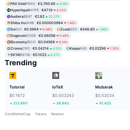
PAX Gold
PAXG
€3,760.66
0.16%
Hyperliquid
HYPE
€47.19
0.23%
Audiera
BEAT
€2.82
32.27%
Shiba Inu
SHIB
€0.000003984
1.46%
Sui
SUI
€0.5984
Zcash
ZEC
€446.80
0.48%
1.98%
Dogecoin
DOGE
€0.06058
0.49%
Biconomy
BICO
€0.04569
6.14%
Cronos
CRO
€0.04214
Kaspa
KAS
€0.02296
4.15%
1.30%
SKYAI
SKYAI
€0.1023
6.27%
Trending
Tutorial
IoTeX
Mubarak
$0.1672
$0.003243
$0.02034
213.99%
39.94%
41.42%
CoinMarketCap
Tokens
Newton