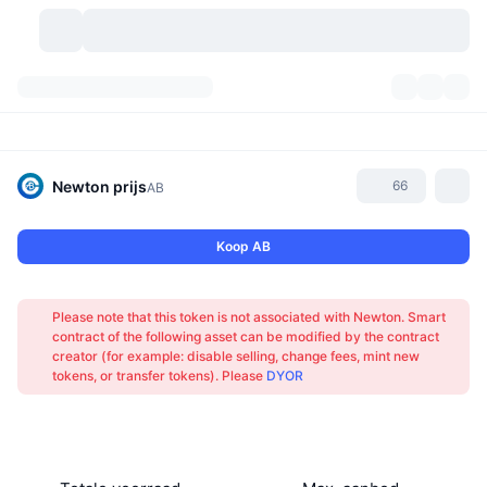
Cryptovaluta's
Dashboards
Cryptovaluta's
DexScan
Markten
Ranglijst
Newton
prijs
66
AB
Signalen
Beurzen
Categorieën
New
Marktoverzicht
Koop AB
Populair
Community
Historische snapshots
Spotmarkt
Gecentraliseerde beurzen
Please note that this token is not associated with Newton. Smart
Nieuw
Feeds
API
Token-ontgrendelingen
Aantal cryptovaluta's
contract of the following asset can be modified by the contract
Spot
creator (for example: disable selling, change fees, mint new
tokens, or transfer tokens). Please
DYOR
Stijgers
Onderwerpen
Opbrengsten
Producten
Bitcoin Schatkisten
Derivaten
API
Meme-verkenner
Live
Activa uit de echte wereld
BNB Schatkisten
Producten
Crypto-API
Gedecentraliseerde beurs: