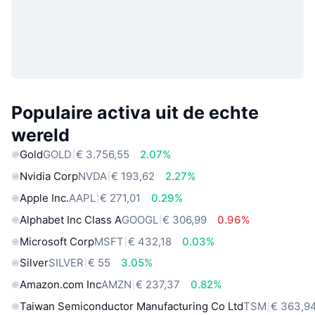
Populaire activa uit de echte
wereld
Gold
GOLD
€ 3.756,55
2.07%
Nvidia Corp
NVDA
€ 193,62
2.27%
Apple Inc.
AAPL
€ 271,01
0.29%
Alphabet Inc Class A
GOOGL
€ 306,99
0.96%
Microsoft Corp
MSFT
€ 432,18
0.03%
Silver
SILVER
€ 55
3.05%
Amazon.com Inc
AMZN
€ 237,37
0.82%
Taiwan Semiconductor Manufacturing Co Ltd
TSM
€ 363,9