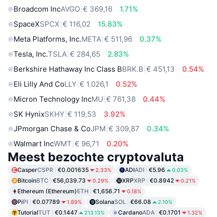
Broadcom Inc
AVGO
€ 369,16
1.71%
SpaceX
SPCX
€ 116,02
15.83%
Meta Platforms, Inc.
META
€ 511,96
0.37%
Tesla, Inc.
TSLA
€ 284,65
2.83%
Berkshire Hathaway Inc Class B
BRK.B
€ 451,13
0.54%
Eli Lilly And Co
LLY
€ 1.026,1
0.52%
Micron Technology Inc
MU
€ 761,38
0.44%
SK Hynix
SKHY
€ 119,53
3.92%
JPmorgan Chase & Co
JPM
€ 309,87
0.34%
Walmart Inc
WMT
€ 96,71
0.20%
Meest bezochte cryptovaluta
Casper
CSPR
€0.001635
ADI
ADI
€5.96
2.33%
0.03%
Bitcoin
BTC
€56,039.73
XRP
XRP
€0.8942
0.29%
0.21%
Ethereum (Ethereum)
ETH
€1,656.71
0.18%
Pi
PI
€0.07789
Solana
SOL
€66.08
1.89%
2.10%
Tutorial
TUT
€0.1447
Cardano
ADA
€0.1701
213.13%
1.32%