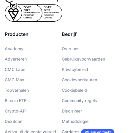
Producten
Bedrijf
Academy
Over ons
Adverteren
Gebruiksvoorwaarden
CMC Labs
Privacybeleid
CMC Max
Cookievoorkeuren
Topverhalen
Cookiebeleid
Bitcoin ETF's
Community regels
Crypto-API
Disclaimer
DexScan
Methodologie
Activa uit de echte wereld
Carrières
We zijn op zoek!