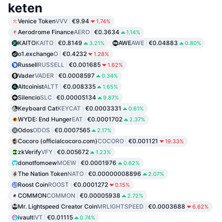
keten
Venice Token
VVV
€9.94
1.74%
Aerodrome Finance
AERO
€0.3634
1.14%
KAITO
KAITO
€0.8149
AWE
AWE
€0.04883
3.21%
0.80%
o1.exchange
O
€0.4232
1.28%
Russell
RUSSELL
€0.001685
1.62%
Vader
VADER
€0.0008597
0.34%
Altcoinist
ALTT
€0.008335
1.65%
Silencio
SLC
€0.00005134
9.87%
Keyboard Cat
KEYCAT
€0.0003331
0.61%
WYDE: End Hunger
EAT
€0.0001702
2.37%
Odos
ODOS
€0.0007565
2.17%
Cocoro (officialcocoro.com)
COCORO
€0.001121
19.33%
zkVerify
VFY
€0.005672
1.23%
donotfomoew
MOEW
€0.0001976
0.62%
The Nation Token
NATO
€0.00000008896
2.07%
Roost Coin
ROOST
€0.0001272
0.15%
COMMON
COMMON
€0.00005938
2.72%
Mr. Lightspeed Creator Coin
MRLIGHTSPEED
€0.0003688
6.62%
ivault
IVT
€0.01115
0.74%