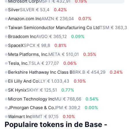
Microsoft Corp
MSFT
€ 432,91
0.19%
Silver
SILVER
€ 53,4
0.42%
Amazon.com Inc
AMZN
€ 236,04
0.07%
Taiwan Semiconductor Manufacturing Co Ltd
TSM
€ 363,3
Broadcom Inc
AVGO
€ 365,12
0.09%
SpaceX
SPCX
€ 98,8
0.81%
Meta Platforms, Inc.
META
€ 510,01
0.35%
Tesla, Inc.
TSLA
€ 277,07
0.06%
Berkshire Hathaway Inc Class B
BRK.B
€ 454,29
0.24%
Eli Lilly And Co
LLY
€ 1.033,43
0.10%
SK Hynix
SKHY
€ 125,51
0.77%
Micron Technology Inc
MU
€ 768,66
0.54%
JPmorgan Chase & Co
JPM
€ 309,2
0.00%
Walmart Inc
WMT
€ 97,15
0.10%
Populaire tokens in de Base -