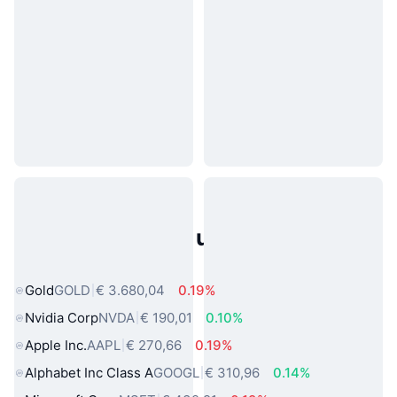
Populaire activa uit de echte
wereld
Gold
GOLD
€ 3.680,04
0.19%
Nvidia Corp
NVDA
€ 190,01
0.10%
Apple Inc.
AAPL
€ 270,66
0.19%
Alphabet Inc Class A
GOOGL
€ 310,96
0.14%