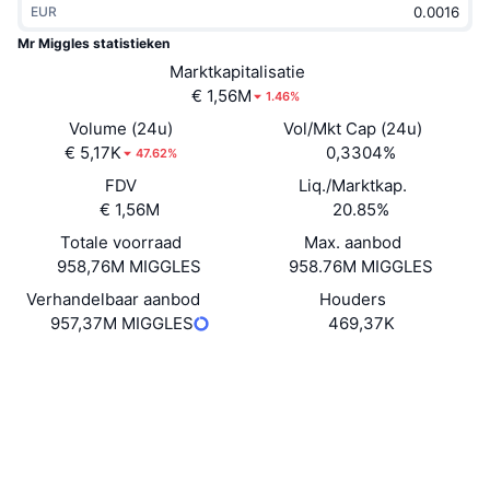
EUR
Trending
Crypto-ETF's
Leren
CMC MCP
Mr Miggles statistieken
Nieuw
Marktkapitalisatie
Bitcoin ETF's
x402
Nieuws
€ 1,56M
1.46%
Crypto
Ethereum (Ethereum) ETF's
Volume (24u)
Vol/Mkt Cap (24u)
Academy
€ 5,17K
0,3304%
47.62%
Politiek
FDV
Liq./Marktkap.
Technische analyse
Onderzoek
€ 1,56M
20.85%
Sport
Totale voorraad
Max. aanbod
RSI
Video's
958,76M MIGGLES
958.76M MIGGLES
Financiën
MACD
Verhandelbaar aanbod
Houders
Woordenlijst
957,37M MIGGLES
469,37K
Technologie
Website
Website
Derivaten
Campagnes
Sociale kanalen
NFT
Overzicht
Airdrops
Contracten
0xB1a0...fEf25d
3.5
Beoordeling (CertiK)
Totale NFT-statistieken
Liquidaties
Diamanten beloningen
Explorers
basescan.org