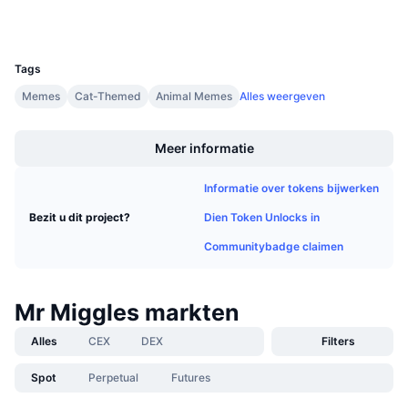
Wallets
Aankomende verkopen
Financieringstarieven
Leren & Verdienen
UCID
32289
Tags
Kalenders
Memes
Cat-Themed
Animal Memes
Alles weergeven
Boost
ICO kalender
Meer informatie
Agenda
Informatie over tokens bijwerken
Dien Token Unlocks in
Bezit u dit project?
Communitybadge claimen
Mr Miggles markten
Alles
CEX
DEX
Filters
Spot
Perpetual
Futures