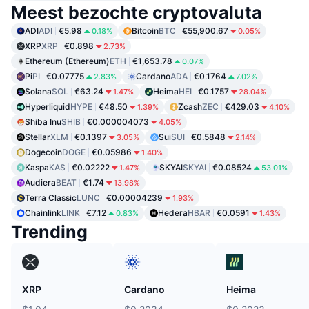
Meest bezochte cryptovaluta
ADI
ADI
€5.98
Bitcoin
BTC
€55,900.67
0.18%
0.05%
XRP
XRP
€0.898
2.73%
Ethereum (Ethereum)
ETH
€1,653.78
0.07%
Pi
PI
€0.07775
Cardano
ADA
€0.1764
2.83%
7.02%
Solana
SOL
€63.24
Heima
HEI
€0.1757
1.47%
28.04%
Hyperliquid
HYPE
€48.50
Zcash
ZEC
€429.03
1.39%
4.10%
Shiba Inu
SHIB
€0.000004073
4.05%
Stellar
XLM
€0.1397
Sui
SUI
€0.5848
3.05%
2.14%
Dogecoin
DOGE
€0.05986
1.40%
Kaspa
KAS
€0.02222
SKYAI
SKYAI
€0.08524
1.47%
53.01%
Audiera
BEAT
€1.74
13.98%
Terra Classic
LUNC
€0.00004239
1.93%
Chainlink
LINK
€7.12
Hedera
HBAR
€0.0591
0.83%
1.43%
Trending
XRP
Cardano
Heima