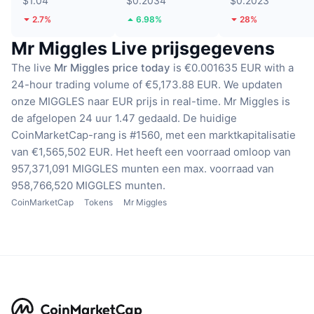
$1.04
$0.2034
$0.2023
2.7%
6.98%
28%
Mr Miggles Live prijsgegevens
The live
Mr Miggles price today
is €0.001635 EUR with a
24-hour trading volume of €5,173.88 EUR.
We updaten
onze MIGGLES naar EUR prijs in real-time.
Mr Miggles is
de afgelopen 24 uur 1.47 gedaald.
De huidige
CoinMarketCap-rang is #1560, met een marktkapitalisatie
van €1,565,502 EUR.
Het heeft een voorraad omloop van
957,371,091 MIGGLES munten
een max. voorraad van
958,766,520 MIGGLES munten.
CoinMarketCap
Tokens
Mr Miggles