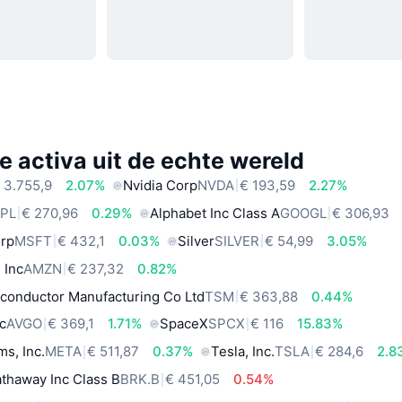
e activa uit de echte wereld
 3.755,9
2.07%
Nvidia Corp
NVDA
€ 193,59
2.27%
PL
€ 270,96
0.29%
Alphabet Inc Class A
GOOGL
€ 306,93
orp
MSFT
€ 432,1
0.03%
Silver
SILVER
€ 54,99
3.05%
 Inc
AMZN
€ 237,32
0.82%
conductor Manufacturing Co Ltd
TSM
€ 363,88
0.44%
c
AVGO
€ 369,1
1.71%
SpaceX
SPCX
€ 116
15.83%
ms, Inc.
META
€ 511,87
0.37%
Tesla, Inc.
TSLA
€ 284,6
2.8
thaway Inc Class B
BRK.B
€ 451,05
0.54%