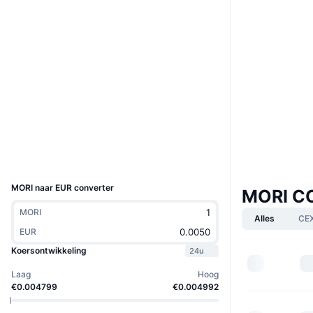
Boost
Website
Website
Sociale kanalen
Contracten
8ZHE4o...nMDf5e
Explorers
solscan.io
Wallets
UCID
36959
MORI naar EUR converter
MORI CO
MORI
Alles
CE
EUR
Koersontwikkeling
24u
Laag
Hoog
€0.004799
€0.004992