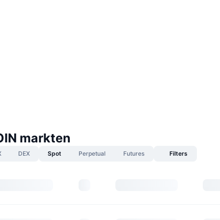
IN markten
X
DEX
Spot
Perpetual
Futures
Filters