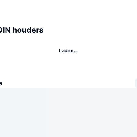
IN houders
Laden…
s