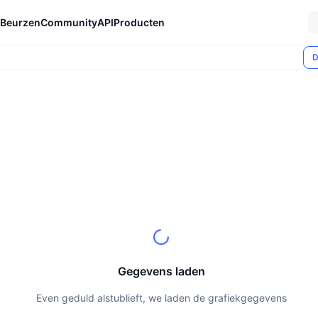
Beurzen
Community
API
Producten
D
Gegevens laden
Even geduld alstublieft, we laden de grafiekgegevens