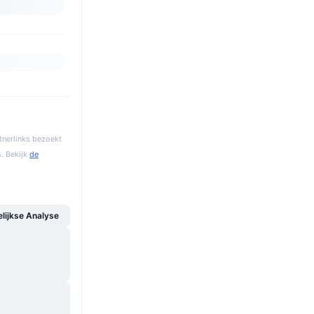
tnerlinks bezoekt
. Bekijk
de
ijkse Analyse