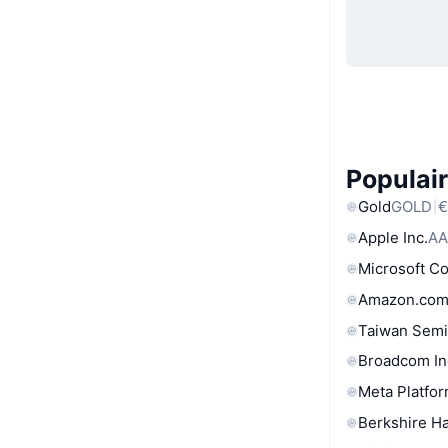
Populair
Gold
GOLD
€
Apple Inc.
AA
Microsoft C
Amazon.com
Taiwan Semi
Broadcom In
Meta Platfor
Berkshire Ha