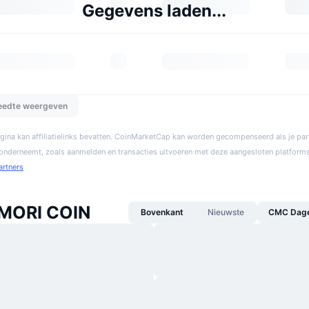
Gegevens laden...
reedte weergeven
gina kan affiliatielinks bevatten. CoinMarketCap kan worden gecompenseerd als je par
 onderneemt, zoals aanmelden en transacties uitvoeren met deze aangesloten platforms
artners
MORI COIN
Bovenkant
Nieuwste
CMC Dagel