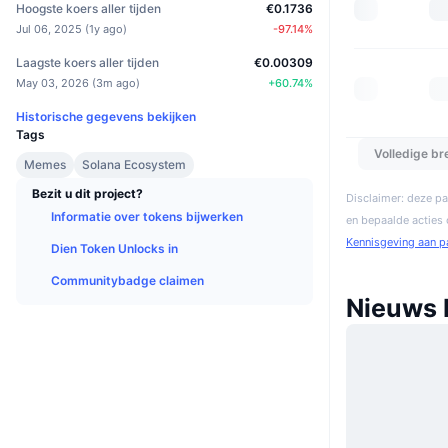
Hoogste koers aller tijden
€0.1736
Jul 06, 2025
(
1y ago
)
-97.14
%
Laagste koers aller tijden
€0.00309
May 03, 2026
(
3m ago
)
+
60.74
%
Historische gegevens bekijken
Tags
Volledige b
Memes
Solana Ecosystem
Bezit u dit project?
Disclaimer: deze pa
Informatie over tokens bijwerken
en bepaalde acties
Kennisgeving aan p
Dien Token Unlocks in
Communitybadge claimen
Nieuws 