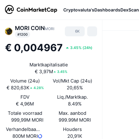
Cryptovaluta's
Dashboards
DexScan
MORI COIN
MORI
6K
#1200
€ 0,004967
3.45%
(
24h
)
Marktkapitalisatie
€ 3,97M
3.45%
Volume (24u)
Vol/Mkt Cap (24u)
€ 820,63K
20,65%
4.28%
FDV
Liq./Marktkap.
€ 4,96M
8.49%
Totale voorraad
Max. aanbod
999,99M MORI
999.99M MORI
Verhandelbaar aanbod
Houders
800M MORI
20,91K