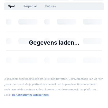
Spot
Perpetual
Futures
Gegevens laden...
Disclaimer: deze pagina kan affiliatielinks bevatten. CoinMarketCap kan worden
gecompenseerd als je partnerlinks bezoekt en bepaalde acties onderneemt,
zoals aanmelden en transacties uitvoeren met deze aangesloten platforms.
Bekijk
de Kennisgeving aan partners