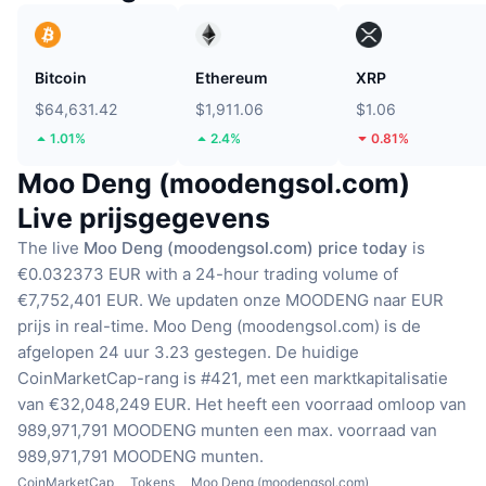
Bitcoin
Ethereum
XRP
$64,631.42
$1,911.06
$1.06
1.01%
2.4%
0.81%
Moo Deng (moodengsol.com)
Live prijsgegevens
The live
Moo Deng (moodengsol.com) price today
is
€0.032373 EUR with a 24-hour trading volume of
€7,752,401 EUR.
We updaten onze MOODENG naar EUR
prijs in real-time.
Moo Deng (moodengsol.com) is de
afgelopen 24 uur 3.23 gestegen.
De huidige
CoinMarketCap-rang is #421, met een marktkapitalisatie
van €32,048,249 EUR.
Het heeft een voorraad omloop van
989,971,791 MOODENG munten
een max. voorraad van
989,971,791 MOODENG munten.
CoinMarketCap
Tokens
Moo Deng (moodengsol.com)