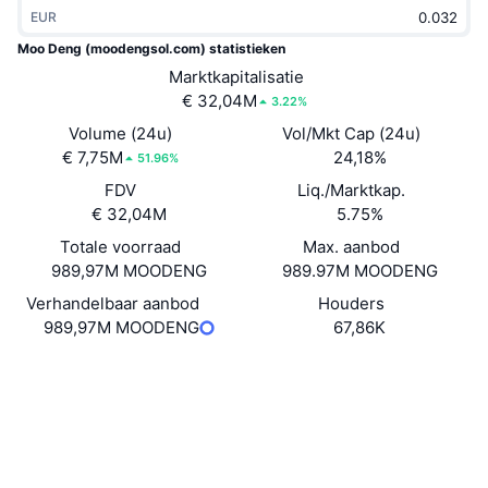
EUR
Trending
Crypto-ETF's
Leren
CMC MCP
Moo Deng (moodengsol.com) statistieken
Nieuw
Bitcoin ETF's
Marktkapitalisatie
x402
Nieuws
€ 32,04M
3.22%
Crypto
Ethereum (Ethereum) ETF's
Volume (24u)
Vol/Mkt Cap (24u)
Academy
€ 7,75M
24,18%
51.96%
Politiek
FDV
Liq./Marktkap.
Technische analyse
Onderzoek
€ 32,04M
5.75%
Sport
RSI
Totale voorraad
Video's
Max. aanbod
989,97M MOODENG
989.97M MOODENG
Financiën
MACD
Woordenlijst
Verhandelbaar aanbod
Houders
989,97M MOODENG
67,86K
Technologie
Derivaten
Campagnes
Website
Website
Sociale kanalen
NFT
Overzicht
Airdrops
Contracten
ED5nyy...HzPJBY
3.9
Beoordeling (CertiK)
Totale NFT-statistieken
Liquidaties
Diamanten beloningen
Explorers
solscan.io