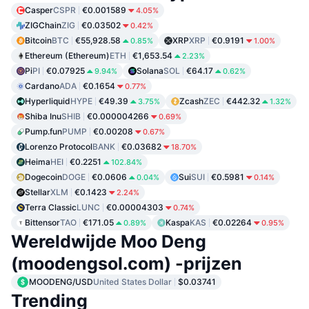
Casper
CSPR
€0.001589
4.05%
ZIGChain
ZIG
€0.03502
0.42%
Bitcoin
BTC
€55,928.58
XRP
XRP
€0.9191
0.85%
1.00%
Ethereum (Ethereum)
ETH
€1,653.54
2.23%
Pi
PI
€0.07925
Solana
SOL
€64.17
9.94%
0.62%
Cardano
ADA
€0.1654
0.77%
Hyperliquid
HYPE
€49.39
Zcash
ZEC
€442.32
3.75%
1.32%
Shiba Inu
SHIB
€0.000004266
0.69%
Pump.fun
PUMP
€0.00208
0.67%
Lorenzo Protocol
BANK
€0.03682
18.70%
Heima
HEI
€0.2251
102.84%
Dogecoin
DOGE
€0.0606
Sui
SUI
€0.5981
0.04%
0.14%
Stellar
XLM
€0.1423
2.24%
Terra Classic
LUNC
€0.00004303
0.74%
Bittensor
TAO
€171.05
Kaspa
KAS
€0.02264
0.89%
0.95%
Wereldwijde Moo Deng
(moodengsol.com) -prijzen
MOODENG/USD
United States Dollar
$0.03741
Trending