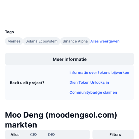
Aankomende verkopen
Wallets
Financieringstarieven
Leren & Verdienen
UCID
33093
Kalenders
Tags
Memes
Solana Ecosystem
Binance Alpha
Alles weergeven
ICO kalender
Boost
Agenda
Meer informatie
Informatie over tokens bijwerken
Dien Token Unlocks in
Bezit u dit project?
Communitybadge claimen
Moo Deng (moodengsol.com)
markten
Alles
CEX
DEX
Filters