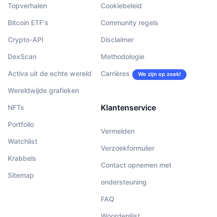
Topverhalen
Cookiebeleid
Bitcoin ETF's
Community regels
Crypto-API
Disclaimer
DexScan
Methodologie
Activa uit de echte wereld
Carrières
We zijn op zoek!
Wereldwijde grafieken
Klantenservice
NFTs
Portfolio
Vermelden
Watchlist
Verzoekformulier
Krabbels
Contact opnemen met
Sitemap
ondersteuning
FAQ
Woordenlijst