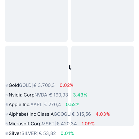
Populaire activa uit de echte
wereld
Gold
GOLD
€ 3.700,3
0.02%
Nvidia Corp
NVDA
€ 190,93
3.43%
Apple Inc.
AAPL
€ 270,4
0.52%
Alphabet Inc Class A
GOOGL
€ 315,56
4.03%
Microsoft Corp
MSFT
€ 420,34
1.09%
Silver
SILVER
€ 53,82
0.01%