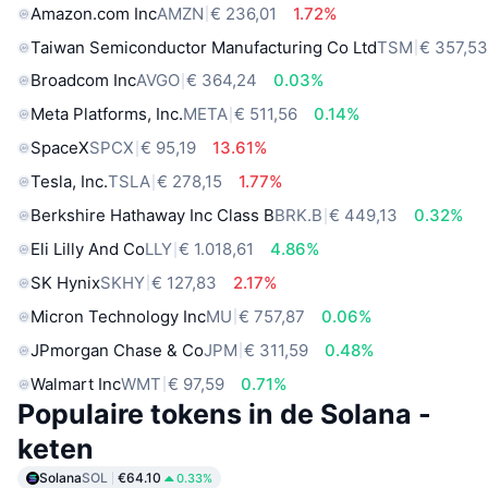
Amazon.com Inc
AMZN
€ 236,01
1.72%
Taiwan Semiconductor Manufacturing Co Ltd
TSM
€ 357,5
Broadcom Inc
AVGO
€ 364,24
0.03%
Meta Platforms, Inc.
META
€ 511,56
0.14%
SpaceX
SPCX
€ 95,19
13.61%
Tesla, Inc.
TSLA
€ 278,15
1.77%
Berkshire Hathaway Inc Class B
BRK.B
€ 449,13
0.32%
Eli Lilly And Co
LLY
€ 1.018,61
4.86%
SK Hynix
SKHY
€ 127,83
2.17%
Micron Technology Inc
MU
€ 757,87
0.06%
JPmorgan Chase & Co
JPM
€ 311,59
0.48%
Walmart Inc
WMT
€ 97,59
0.71%
Populaire tokens in de Solana -
keten
Solana
SOL
€64.10
0.33%