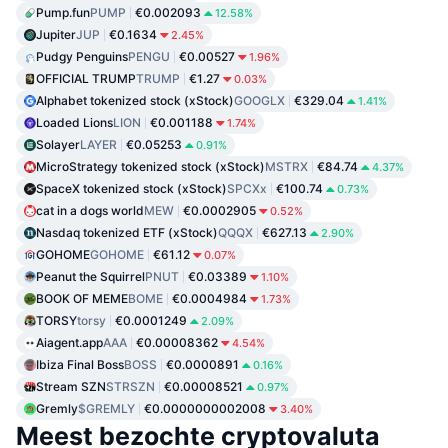
Pump.fun
PUMP
€0.002093
12.58%
Jupiter
JUP
€0.1634
2.45%
Pudgy Penguins
PENGU
€0.00527
1.96%
OFFICIAL TRUMP
TRUMP
€1.27
0.03%
Alphabet tokenized stock (xStock)
GOOGLX
€329.04
1.41%
Loaded Lions
LION
€0.001188
1.74%
Solayer
LAYER
€0.05253
0.91%
MicroStrategy tokenized stock (xStock)
MSTRX
€84.74
4.37%
SpaceX tokenized stock (xStock)
SPCXx
€100.74
0.73%
cat in a dogs world
MEW
€0.0002905
0.52%
Nasdaq tokenized ETF (xStock)
QQQX
€627.13
2.90%
GOHOME
GOHOME
€61.12
0.07%
Peanut the Squirrel
PNUT
€0.03389
1.10%
BOOK OF MEME
BOME
€0.0004984
1.73%
TORSY
torsy
€0.0001249
2.09%
Aiagent.app
AAA
€0.00008362
4.54%
Ibiza Final Boss
BOSS
€0.0000891
0.16%
Stream SZN
STRSZN
€0.00008521
0.97%
Gremly
$GREMLY
€0.0000000002008
3.40%
Meest bezochte cryptovaluta