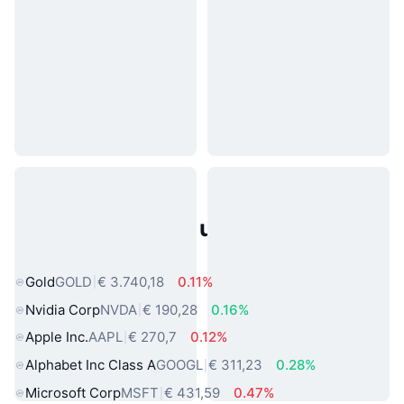
Populaire activa uit de echte
wereld
Gold
GOLD
€ 3.740,18
0.11%
Nvidia Corp
NVDA
€ 190,28
0.16%
Apple Inc.
AAPL
€ 270,7
0.12%
Alphabet Inc Class A
GOOGL
€ 311,23
0.28%
Microsoft Corp
MSFT
€ 431,59
0.47%