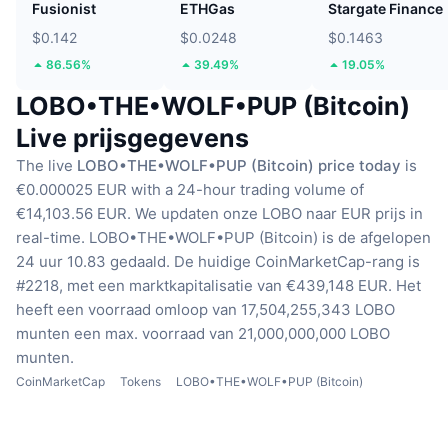
Fusionist
ETHGas
Stargate Finance
$0.142
$0.0248
$0.1463
86.56%
39.49%
19.05%
LOBO•THE•WOLF•PUP (Bitcoin)
Live prijsgegevens
The live
LOBO•THE•WOLF•PUP (Bitcoin) price today
is
€0.000025 EUR with a 24-hour trading volume of
€14,103.56 EUR.
We updaten onze LOBO naar EUR prijs in
real-time.
LOBO•THE•WOLF•PUP (Bitcoin) is de afgelopen
24 uur 10.83 gedaald.
De huidige CoinMarketCap-rang is
#2218, met een marktkapitalisatie van €439,148 EUR.
Het
heeft een voorraad omloop van 17,504,255,343 LOBO
munten
een max. voorraad van 21,000,000,000 LOBO
munten.
CoinMarketCap
Tokens
LOBO•THE•WOLF•PUP (Bitcoin)