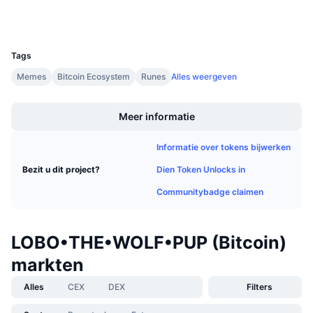
Explorers
Aankomende verkopen
Financieringstarieven
Leren & Verdienen
UCID
31051
Tags
Kalenders
Memes
Bitcoin Ecosystem
Runes
Alles weergeven
Boost
ICO kalender
Meer informatie
Agenda
Informatie over tokens bijwerken
Dien Token Unlocks in
Bezit u dit project?
Communitybadge claimen
LOBO•THE•WOLF•PUP (Bitcoin)
markten
Alles
CEX
DEX
Filters