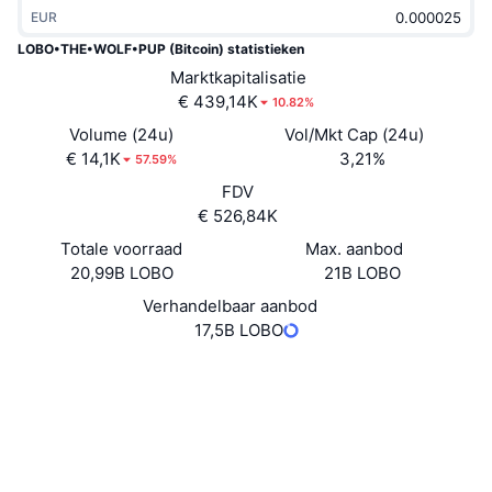
EUR
Trending
Crypto-ETF's
Leren
CMC MCP
LOBO•THE•WOLF•PUP (Bitcoin) statistieken
Nieuw
Bitcoin ETF's
Marktkapitalisatie
x402
Nieuws
€ 439,14K
10.82%
Crypto
Ethereum (Ethereum) ETF's
Volume (24u)
Vol/Mkt Cap (24u)
Academy
€ 14,1K
3,21%
57.59%
Politiek
FDV
Technische analyse
Onderzoek
€ 526,84K
Sport
RSI
Totale voorraad
Video's
Max. aanbod
20,99B LOBO
21B LOBO
Financiën
MACD
Woordenlijst
Verhandelbaar aanbod
17,5B LOBO
Technologie
Derivaten
Campagnes
Website
Website
Whitepaper
NFT
Sociale kanalen
Overzicht
Airdrops
Totale NFT-statistieken
Contracten
LOBOTHEWOLFPUP
Liquidaties
Diamanten beloningen
ordiscan.com