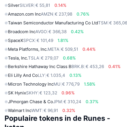
Silver
SILVER
€ 55,81
0.14%
Amazon.com Inc
AMZN
€ 237,98
0.76%
Taiwan Semiconductor Manufacturing Co Ltd
TSM
€ 365,0
Broadcom Inc
AVGO
€ 366,38
0.42%
SpaceX
SPCX
€ 101,49
1.81%
Meta Platforms, Inc.
META
€ 509,51
0.44%
Tesla, Inc.
TSLA
€ 279,07
0.68%
Berkshire Hathaway Inc Class B
BRK.B
€ 453,26
0.41%
Eli Lilly And Co
LLY
€ 1.035,4
0.13%
Micron Technology Inc
MU
€ 776,79
1.58%
SK Hynix
SKHY
€ 123,32
0.96%
JPmorgan Chase & Co
JPM
€ 310,24
0.37%
Walmart Inc
WMT
€ 96,91
0.32%
Populaire tokens in de Runes -