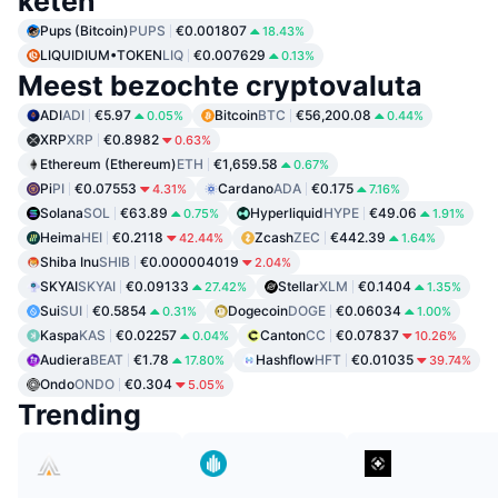
keten
Pups (Bitcoin)
PUPS
€0.001807
18.43%
LIQUIDIUM•TOKEN
LIQ
€0.007629
0.13%
Meest bezochte cryptovaluta
ADI
ADI
€5.97
Bitcoin
BTC
€56,200.08
0.05%
0.44%
XRP
XRP
€0.8982
0.63%
Ethereum (Ethereum)
ETH
€1,659.58
0.67%
Pi
PI
€0.07553
Cardano
ADA
€0.175
4.31%
7.16%
Solana
SOL
€63.89
Hyperliquid
HYPE
€49.06
0.75%
1.91%
Heima
HEI
€0.2118
Zcash
ZEC
€442.39
42.44%
1.64%
Shiba Inu
SHIB
€0.000004019
2.04%
SKYAI
SKYAI
€0.09133
Stellar
XLM
€0.1404
27.42%
1.35%
Sui
SUI
€0.5854
Dogecoin
DOGE
€0.06034
0.31%
1.00%
Kaspa
KAS
€0.02257
Canton
CC
€0.07837
0.04%
10.26%
Audiera
BEAT
€1.78
Hashflow
HFT
€0.01035
17.80%
39.74%
Ondo
ONDO
€0.304
5.05%
Trending