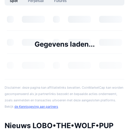
Spot
Perpetual
Futures
Gegevens laden...
Disclaimer: deze pagina kan affiliatielinks bevatten. CoinMarketCap kan worden
gecompenseerd als je partnerlinks bezoekt en bepaalde acties onderneemt,
zoals aanmelden en transacties uitvoeren met deze aangesloten platforms.
Bekijk
de Kennisgeving aan partners
Nieuws LOBO•THE•WOLF•PUP