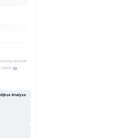
tnerlinks bezoekt
. Bekijk
de
ijkse Analyse