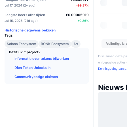
Jul 17, 2024
(
2y ago
)
-99.27
%
Laagste koers aller tijden
€0.00005919
Jul 15, 2026
(
21d ago
)
+
0.26
%
Historische gegevens bekijken
Tags
Volledige b
Solana Ecosystem
BONK Ecosystem
Art
Bezit u dit project?
Disclaimer: deze pa
Informatie over tokens bijwerken
en bepaalde acties
Dien Token Unlocks in
Kennisgeving aan p
Communitybadge claimen
Nieuws 