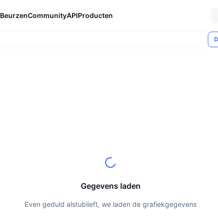
Beurzen
Community
API
Producten
D
Gegevens laden
Even geduld alstublieft, we laden de grafiekgegevens