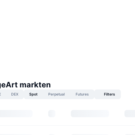
eArt markten
X
DEX
Spot
Perpetual
Futures
Filters