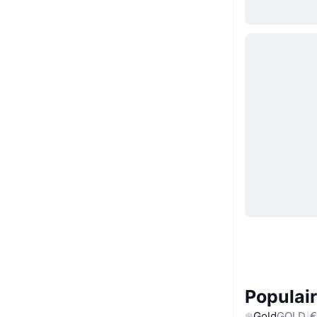
Populair
Gold
GOLD
€