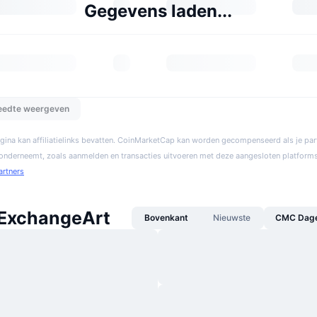
Gegevens laden...
reedte weergeven
gina kan affiliatielinks bevatten. CoinMarketCap kan worden gecompenseerd als je par
 onderneemt, zoals aanmelden en transacties uitvoeren met deze aangesloten platforms
artners
ExchangeArt
Bovenkant
Nieuwste
CMC Dagel