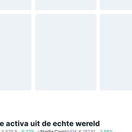
e activa uit de echte wereld
 3.579,8
0.72%
Nvidia Corp
NVDA
€ 187,61
2.56%