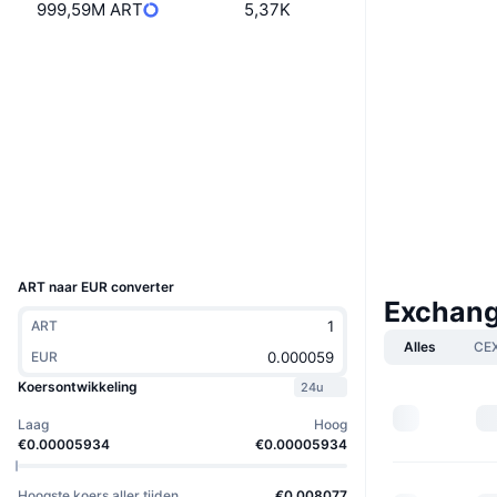
999,59M ART
5,37K
Website
Website
Sociale kanalen
Contracten
ARTtpG...iadTL6
3.2
Beoordeling (CertiK)
Explorers
solscan.io
Wallets
UCID
36368
ART naar EUR converter
Exchang
ART
Alles
CE
EUR
Koersontwikkeling
24u
Laag
Hoog
€0.00005934
€0.00005934
Hoogste koers aller tijden
€0.008077