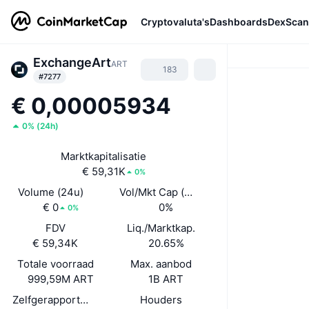
Cryptovaluta's
Dashboards
DexScan
ExchangeArt
ART
183
#7277
€ 0,00005934
0%
(
24h
)
Marktkapitalisatie
€ 59,31K
0%
Volume (24u)
Vol/Mkt Cap (24u)
€ 0
0%
0%
FDV
Liq./Marktkap.
€ 59,34K
20.65%
Totale voorraad
Max. aanbod
999,59M ART
1B ART
Zelfgerapporteerde circulerende voorraad
Houders