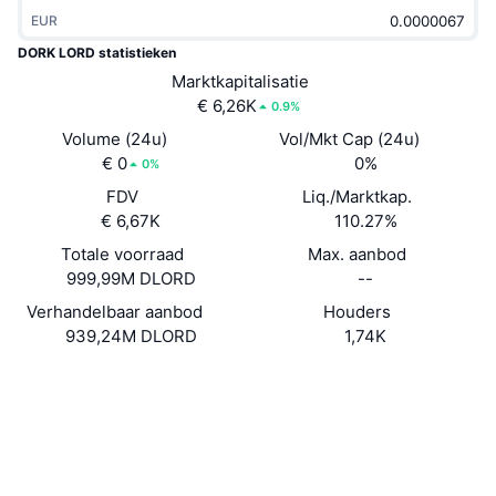
Trending
Crypto-ETF's
EUR
Leren
CMC MCP
DORK LORD statistieken
Nieuw
Bitcoin ETF's
Marktkapitalisatie
x402
Nieuws
€ 6,26K
0.9%
Crypto
Ethereum (Ethereum) ETF's
Volume (24u)
Vol/Mkt Cap (24u)
Academy
€ 0
0%
0%
Politiek
Technische analyse
FDV
Liq./Marktkap.
Onderzoek
€ 6,67K
110.27%
Sport
RSI
Video's
Totale voorraad
Max. aanbod
999,99M DLORD
--
Financiën
MACD
Woordenlijst
Verhandelbaar aanbod
Houders
939,24M DLORD
1,74K
Technologie
Derivaten
Campagnes
Website
Website
Whitepaper
Sociale kanalen
NFT
Overzicht
Airdrops
Contracten
3krWsX...MZKkrb
2.2
Totale NFT-statistieken
Beoordeling (CertiK)
Liquidaties
Diamanten beloningen
Explorers
solscan.io