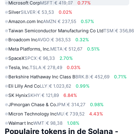
Microsoft Corp
MSFT
€ 419,07
0.77%
Silver
SILVER
€ 53,53
0.02%
Amazon.com Inc
AMZN
€ 237,55
0.57%
Taiwan Semiconductor Manufacturing Co Ltd
TSM
€ 356,8
Broadcom Inc
AVGO
€ 363,53
0.32%
Meta Platforms, Inc.
META
€ 512,67
0.51%
SpaceX
SPCX
€ 96,33
2.70%
Tesla, Inc.
TSLA
€ 278,49
0.03%
Berkshire Hathaway Inc Class B
BRK.B
€ 452,69
0.71%
Eli Lilly And Co
LLY
€ 1.023,62
0.99%
SK Hynix
SKHY
€ 121,89
6.84%
JPmorgan Chase & Co
JPM
€ 314,27
0.98%
Micron Technology Inc
MU
€ 739,52
4.43%
Walmart Inc
WMT
€ 98,38
1.08%
Populaire tokens in de Solana -