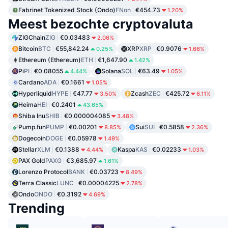
Fabrinet Tokenized Stock (Ondo)
FNon
€454.73
1.20%
Meest bezochte cryptovaluta
ZIGChain
ZIG
€0.03483
2.06%
Bitcoin
BTC
€55,842.24
XRP
XRP
€0.9076
0.25%
1.66%
Ethereum (Ethereum)
ETH
€1,647.90
1.42%
Pi
PI
€0.08055
Solana
SOL
€63.49
4.44%
1.05%
Cardano
ADA
€0.1661
1.05%
Hyperliquid
HYPE
€47.77
Zcash
ZEC
€425.72
3.50%
6.11%
Heima
HEI
€0.2401
43.65%
Shiba Inu
SHIB
€0.000004085
3.48%
Pump.fun
PUMP
€0.00201
Sui
SUI
€0.5858
8.85%
2.36%
Dogecoin
DOGE
€0.05978
1.49%
Stellar
XLM
€0.1388
Kaspa
KAS
€0.02233
4.44%
1.03%
PAX Gold
PAXG
€3,685.97
1.61%
Lorenzo Protocol
BANK
€0.03723
8.49%
Terra Classic
LUNC
€0.00004225
2.78%
Ondo
ONDO
€0.3192
4.69%
Trending