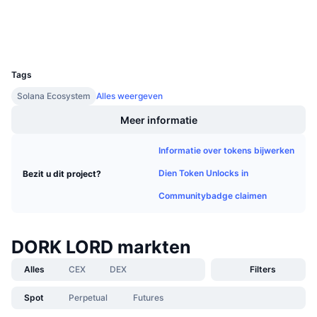
Aankomende verkopen
Financieringstarieven
Wallets
Leren & Verdienen
UCID
30817
Kalenders
Tags
Solana Ecosystem
Alles weergeven
ICO kalender
Meer informatie
Agenda
Informatie over tokens bijwerken
Dien Token Unlocks in
Bezit u dit project?
Communitybadge claimen
DORK LORD markten
Alles
CEX
DEX
Filters
Spot
Perpetual
Futures