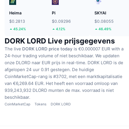
Heima
Pi
SKYAI
$0.2813
$0.09296
$0.08055
45.24%
4.12%
46.49%
DORK LORD Live prijsgegevens
The live
DORK LORD price today
is €0.000007 EUR with a
24-hour trading volume of niet beschikbaar.
We updaten
onze DLORD naar EUR prijs in real-time.
DORK LORD is de
afgelopen 24 uur 0.91 gestegen.
De huidige
CoinMarketCap-rang is #3702, met een marktkapitalisatie
van €6,269.64 EUR.
Het heeft een voorraad omloop van
939,243,932 DLORD munten
de max. voorraad is niet
beschikbaar.
CoinMarketCap
Tokens
DORK LORD