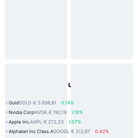
Populaire activa uit de echte
wereld
Gold
GOLD
€ 3.698,91
0.14%
Nvidia Corp
NVDA
€ 192,19
1.19%
Apple Inc.
AAPL
€ 272,33
1.07%
Alphabet Inc Class A
GOOGL
€ 312,67
0.42%