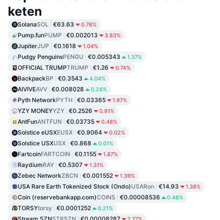
keten
Solana
SOL
€63.63
0.76%
Pump.fun
PUMP
€0.002013
3.83%
Jupiter
JUP
€0.1618
1.04%
Pudgy Penguins
PENGU
€0.005343
1.37%
OFFICIAL TRUMP
TRUMP
€1.26
0.74%
Backpack
BP
€0.3543
4.04%
AIVIVE
AVV
€0.008028
0.28%
Pyth Network
PYTH
€0.03365
1.97%
YZY MONEY
YZY
€0.2526
0.91%
AntFun
ANTFUN
€0.03735
0.48%
Solstice eUSX
EUSX
€0.9064
0.02%
Solstice USX
USX
€0.868
0.01%
Fartcoin
FARTCOIN
€0.1155
1.87%
Raydium
RAY
€0.5307
1.31%
Zebec Network
ZBCN
€0.001552
1.39%
USA Rare Earth Tokenized Stock (Ondo)
USARon
€14.93
1.38%
Coin (reservebankapp.com)
COINS
€0.00008536
0.48%
TORSY
torsy
€0.0001252
0.21%
Stream SZN
STRSZN
€0.00008287
2.77%