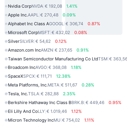
Nvidia Corp
NVDA
€ 192,08
1.41%
Apple Inc.
AAPL
€ 270,48
0.09%
Alphabet Inc Class A
GOOGL
€ 306,74
0.87%
Microsoft Corp
MSFT
€ 432,02
0.08%
Silver
SILVER
€ 54,62
0.12%
Amazon.com Inc
AMZN
€ 237,65
0.91%
Taiwan Semiconductor Manufacturing Co Ltd
TSM
€ 363,5
Broadcom Inc
AVGO
€ 368,08
1.18%
SpaceX
SPCX
€ 111,71
12.38%
Meta Platforms, Inc.
META
€ 511,67
0.28%
Tesla, Inc.
TSLA
€ 282,88
2.35%
Berkshire Hathaway Inc Class B
BRK.B
€ 449,46
0.95%
Eli Lilly And Co
LLY
€ 1.019,46
1.12%
Micron Technology Inc
MU
€ 754,02
1.11%