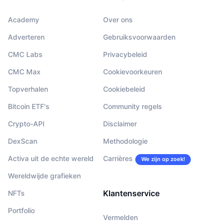
Academy
Over ons
Adverteren
Gebruiksvoorwaarden
CMC Labs
Privacybeleid
CMC Max
Cookievoorkeuren
Topverhalen
Cookiebeleid
Bitcoin ETF's
Community regels
Crypto-API
Disclaimer
DexScan
Methodologie
Activa uit de echte wereld
Carrières
We zijn op zoek!
Wereldwijde grafieken
Klantenservice
NFTs
Portfolio
Vermelden