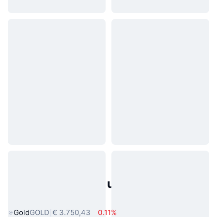
Populaire activa uit de echte
wereld
Gold
GOLD
€ 3.750,43
0.11%