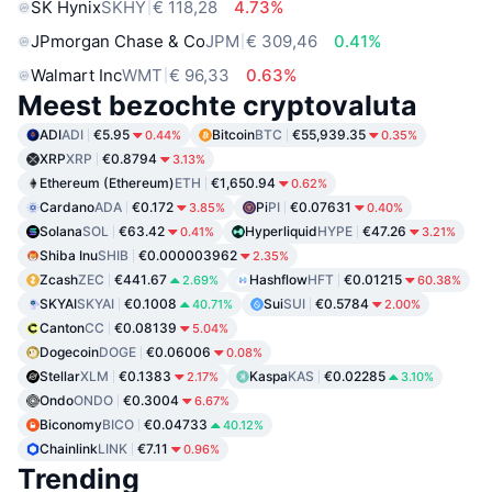
SK Hynix
SKHY
€ 118,28
4.73%
JPmorgan Chase & Co
JPM
€ 309,46
0.41%
Walmart Inc
WMT
€ 96,33
0.63%
Meest bezochte cryptovaluta
ADI
ADI
€5.95
Bitcoin
BTC
€55,939.35
0.44%
0.35%
XRP
XRP
€0.8794
3.13%
Ethereum (Ethereum)
ETH
€1,650.94
0.62%
Cardano
ADA
€0.172
Pi
PI
€0.07631
3.85%
0.40%
Solana
SOL
€63.42
Hyperliquid
HYPE
€47.26
0.41%
3.21%
Shiba Inu
SHIB
€0.000003962
2.35%
Zcash
ZEC
€441.67
Hashflow
HFT
€0.01215
2.69%
60.38%
SKYAI
SKYAI
€0.1008
Sui
SUI
€0.5784
40.71%
2.00%
Canton
CC
€0.08139
5.04%
Dogecoin
DOGE
€0.06006
0.08%
Stellar
XLM
€0.1383
Kaspa
KAS
€0.02285
2.17%
3.10%
Ondo
ONDO
€0.3004
6.67%
Biconomy
BICO
€0.04733
40.12%
Chainlink
LINK
€7.11
0.96%
Trending