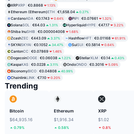
XRP
XRP
€0.8868
1.13%
Ethereum (Ethereum)
ETH
€1,658.04
0.27%
Cardano
ADA
€0.1743
Pi
PI
€0.07661
0.64%
1.32%
Solana
SOL
€64.03
Hyperliquid
HYPE
€47.17
1.31%
3.22%
Shiba Inu
SHIB
€0.000004008
1.68%
Zcash
ZEC
€443.09
Hashflow
HFT
€0.01168
3.37%
61.91%
SKYAI
SKYAI
€0.1052
Sui
SUI
€0.5814
34.47%
0.64%
Canton
CC
€0.07869
1.46%
Dogecoin
DOGE
€0.06038
Stellar
XLM
€0.14
1.22%
0.43%
Kaspa
KAS
€0.0228
Ondo
ONDO
€0.3016
3.11%
5.09%
Biconomy
BICO
€0.04808
40.99%
Chainlink
LINK
€7.10
0.20%
Trending
Bitcoin
Ethereum
XRP
$64,935.16
$1,916.34
$1.02
0.79%
0.58%
0.8%