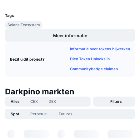
UCID
Aankomende verkopen
36225
Financieringstarieven
Leren & Verdienen
Tags
Solana Ecosystem
Kalenders
Meer informatie
ICO kalender
Informatie over tokens bijwerken
Agenda
Dien Token Unlocks in
Bezit u dit project?
Communitybadge claimen
Darkpino markten
Alles
CEX
DEX
Filters
Spot
Perpetual
Futures