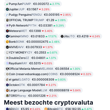
Pump.fun
PUMP
€0.002072
2.77%
Jupiter
JUP
€0.1567
3.29%
Pudgy Penguins
PENGU
€0.005195
2.95%
OFFICIAL TRUMP
TRUMP
€1.29
2.09%
Pyth Network
PYTH
€0.03381
0.29%
Meteora
MET
€0.1398
3.40%
Kamino
KMNO
€0.01833
Jito
JTO
€0.4219
17.57%
4.24%
Bonk
BONK
€0.000002475
2.48%
AIVIVE
AVV
€0.007933
1.37%
YZY MONEY
YZY
€0.2553
0.87%
DoubleZero
2Z
€0.04801
1.37%
Raydium
RAY
€0.5315
0.03%
Official Melania Meme
MELANIA
€0.06554
1.30%
Coin (reservebankapp.com)
COINS
€0.00008524
0.32%
el gato
ELGATO
€0.000008309
0.83%
Octokn
OTK
€0.0001784
3.27%
Large Language Model
LLM
€0.00008819
5.84%
TORSY
torsy
€0.0001226
2.21%
Meest bezochte cryptovaluta
ADI
ADI
€5.95
Bitcoin
BTC
€56,182.55
0.43%
0.47%