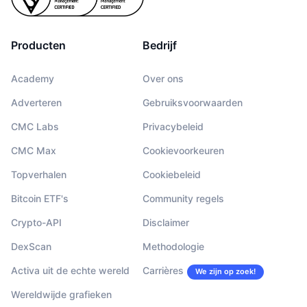
Producten
Bedrijf
Academy
Over ons
Adverteren
Gebruiksvoorwaarden
CMC Labs
Privacybeleid
CMC Max
Cookievoorkeuren
Topverhalen
Cookiebeleid
Bitcoin ETF's
Community regels
Crypto-API
Disclaimer
DexScan
Methodologie
Activa uit de echte wereld
Carrières
We zijn op zoek!
Wereldwijde grafieken