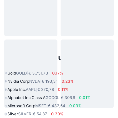
Populaire activa uit de echte
wereld
Gold
GOLD
€ 3.751,73
0.17%
Nvidia Corp
NVDA
€ 193,31
0.23%
Apple Inc.
AAPL
€ 270,78
0.11%
Alphabet Inc Class A
GOOGL
€ 306,6
0.01%
Microsoft Corp
MSFT
€ 432,64
0.03%
Silver
SILVER
€ 54,87
0.30%