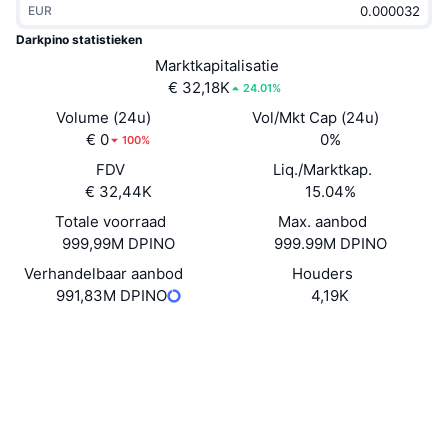
EUR
Trending
Crypto-ETF's
Leren
CMC MCP
Darkpino statistieken
Nieuw
Marktkapitalisatie
Bitcoin ETF's
x402
Nieuws
€ 32,18K
24.01%
Crypto
Ethereum (Ethereum) ETF's
Volume (24u)
Vol/Mkt Cap (24u)
Academy
€ 0
0%
100%
Politiek
FDV
Liq./Marktkap.
Technische analyse
Onderzoek
€ 32,44K
15.04%
Sport
Totale voorraad
Max. aanbod
RSI
Video's
999,99M DPINO
999.99M DPINO
Financiën
MACD
Verhandelbaar aanbod
Houders
Woordenlijst
991,83M DPINO
4,19K
Technologie
Derivaten
Sociale kanalen
Campagnes
Contracten
4fwCUi...KjmoEy
NFT
Overzicht
Explorers
solscan.io
Airdrops
Totale NFT-statistieken
Wallets
Liquidaties
Diamanten beloningen