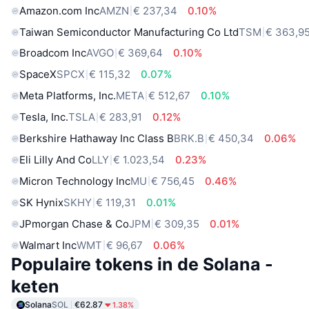
Amazon.com Inc
AMZN
€ 237,34
0.10%
Taiwan Semiconductor Manufacturing Co Ltd
TSM
€ 363,9
Broadcom Inc
AVGO
€ 369,64
0.10%
SpaceX
SPCX
€ 115,32
0.07%
Meta Platforms, Inc.
META
€ 512,67
0.10%
Tesla, Inc.
TSLA
€ 283,91
0.12%
Berkshire Hathaway Inc Class B
BRK.B
€ 450,34
0.06%
Eli Lilly And Co
LLY
€ 1.023,54
0.23%
Micron Technology Inc
MU
€ 756,45
0.46%
SK Hynix
SKHY
€ 119,31
0.01%
JPmorgan Chase & Co
JPM
€ 309,35
0.01%
Walmart Inc
WMT
€ 96,67
0.06%
Populaire tokens in de Solana -
keten
Solana
SOL
€62.87
1.38%