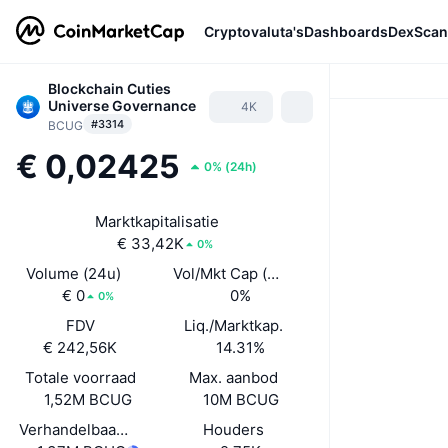
Cryptovaluta's
Dashboards
DexScan
Blockchain Cuties
Universe Governance
4K
#3314
BCUG
€ 0,02425
0%
(
24h
)
Marktkapitalisatie
€ 33,42K
0%
Volume (24u)
Vol/Mkt Cap (24u)
€ 0
0%
0%
FDV
Liq./Marktkap.
€ 242,56K
14.31%
Totale voorraad
Max. aanbod
1,52M BCUG
10M BCUG
Verhandelbaar aanbod
Houders