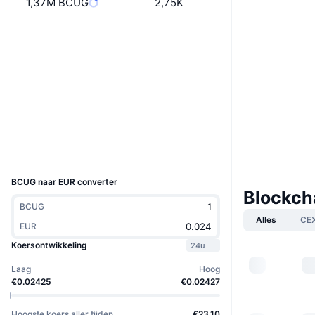
1,37M BCUG
2,75K
Website
Website
Whitepaper
Sociale kanalen
Contracten
0x14da...e2e9af
3.2
Beoordeling (CertiK)
etherscan.io
Explorers
Wallets
UCID
6789
BCUG naar EUR converter
Blockch
BCUG
Alles
CE
EUR
Koersontwikkeling
24u
Laag
Hoog
€0.02425
€0.02427
Hoogste koers aller tijden
€23.10