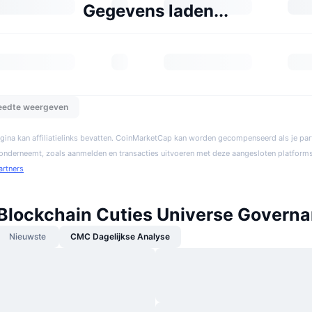
Gegevens laden...
reedte weergeven
gina kan affiliatielinks bevatten. CoinMarketCap kan worden gecompenseerd als je par
 onderneemt, zoals aanmelden en transacties uitvoeren met deze aangesloten platforms
artners
Blockchain Cuties Universe Govern
Nieuwste
CMC Dagelijkse Analyse