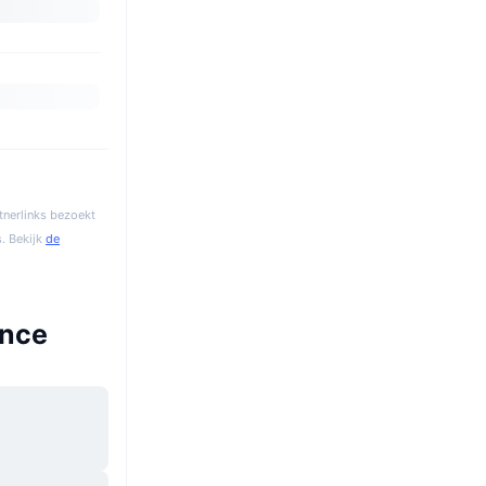
tnerlinks bezoekt
. Bekijk
de
ance