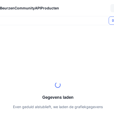
Beurzen
Community
API
Producten
D
Gegevens laden
Even geduld alstublieft, we laden de grafiekgegevens