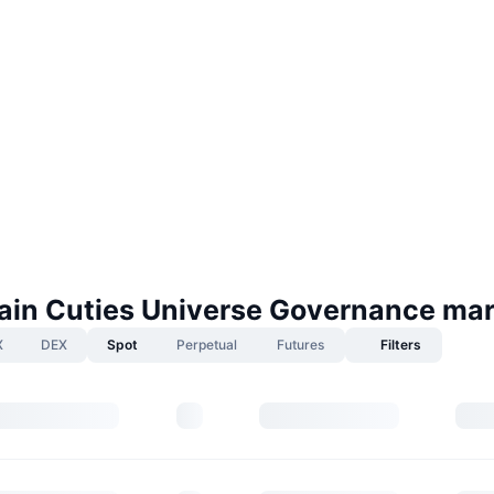
ain Cuties Universe Governance ma
X
DEX
Spot
Perpetual
Futures
Filters