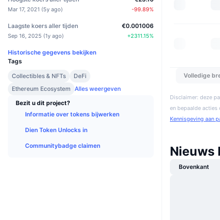
Mar 17, 2021
(
5y ago
)
-99.89
%
Laagste koers aller tijden
€0.001006
Sep 16, 2025
(
1y ago
)
+
2311.15
%
Historische gegevens bekijken
Tags
Volledige b
Collectibles & NFTs
DeFi
Ethereum Ecosystem
Alles weergeven
Disclaimer: deze pa
Bezit u dit project?
en bepaalde acties
Informatie over tokens bijwerken
Kennisgeving aan p
Dien Token Unlocks in
Communitybadge claimen
Nieuws 
Bovenkant