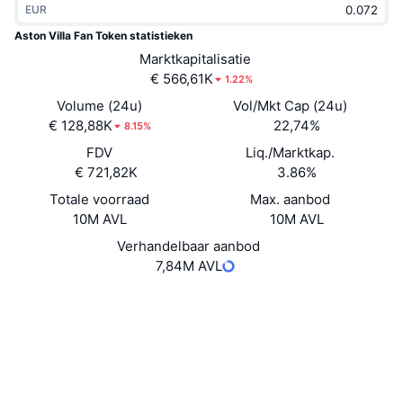
EUR
Trending
Crypto-ETF's
Leren
CMC MCP
Aston Villa Fan Token statistieken
Nieuw
Marktkapitalisatie
Bitcoin ETF's
x402
Nieuws
€ 566,61K
1.22%
Crypto
Ethereum (Ethereum) ETF's
Volume (24u)
Vol/Mkt Cap (24u)
Academy
€ 128,88K
22,74%
8.15%
Politiek
FDV
Liq./Marktkap.
Technische analyse
Onderzoek
€ 721,82K
3.86%
Sport
Totale voorraad
Max. aanbod
RSI
Video's
10M AVL
10M AVL
Financiën
MACD
Verhandelbaar aanbod
Woordenlijst
7,84M AVL
Technologie
Website
Website
Whitepaper
Derivaten
Campagnes
Sociale kanalen
NFT
Overzicht
4o89KZ...BG2q46
Airdrops
Contracten
Totale NFT-statistieken
3.3
Liquidaties
Diamanten beloningen
Beoordeling (CertiK)