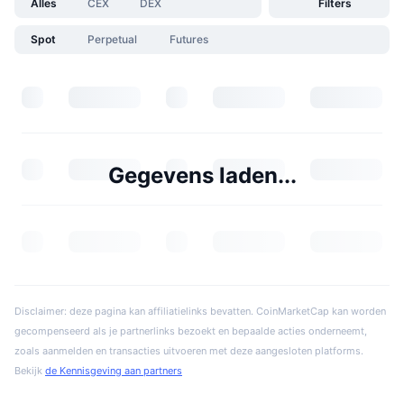
Alles
CEX
DEX
Filters
Spot
Perpetual
Futures
Gegevens laden...
Disclaimer: deze pagina kan affiliatielinks bevatten. CoinMarketCap kan worden
gecompenseerd als je partnerlinks bezoekt en bepaalde acties onderneemt,
zoals aanmelden en transacties uitvoeren met deze aangesloten platforms.
Bekijk
de Kennisgeving aan partners