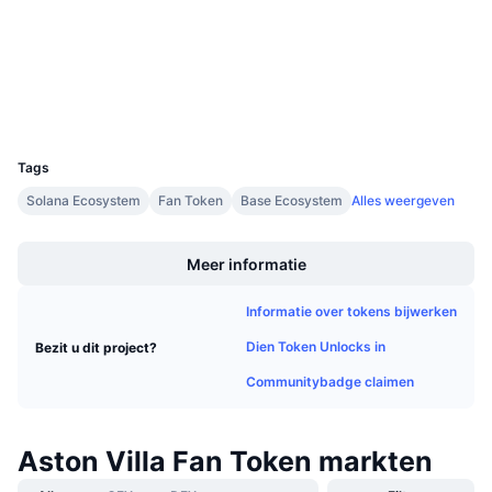
chiliscan.com
Aankomende verkopen
Explorers
Financieringstarieven
Leren & Verdienen
Wallets
Kalenders
UCID
15134
ICO kalender
Tags
Solana Ecosystem
Fan Token
Base Ecosystem
Alles weergeven
Agenda
Boost
Meer informatie
Informatie over tokens bijwerken
Dien Token Unlocks in
Bezit u dit project?
Communitybadge claimen
Aston Villa Fan Token markten