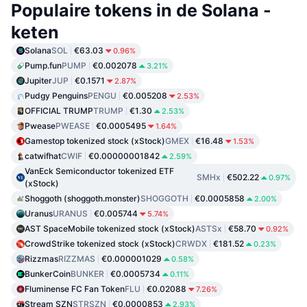
Populaire tokens in de Solana -
keten
Solana
SOL
€63.03
0.96%
Pump.fun
PUMP
€0.002078
3.21%
Jupiter
JUP
€0.1571
2.87%
Pudgy Penguins
PENGU
€0.005208
2.53%
OFFICIAL TRUMP
TRUMP
€1.30
2.53%
Pwease
PWEASE
€0.0005495
1.64%
Gamestop tokenized stock (xStock)
GMEX
€16.48
1.53%
catwifhat
CWIF
€0.00000001842
2.59%
VanEck Semiconductor tokenized ETF
SMHx
€502.22
0.97%
(xStock)
Shoggoth (shoggoth.monster)
SHOGGOTH
€0.0005858
2.00%
Uranus
URANUS
€0.005744
5.74%
AST SpaceMobile tokenized stock (xStock)
ASTSx
€58.70
0.92%
CrowdStrike tokenized stock (xStock)
CRWDX
€181.52
0.23%
Rizzmas
RIZZMAS
€0.000001029
0.58%
BunkerCoin
BUNKER
€0.0005734
0.11%
Fluminense FC Fan Token
FLU
€0.02088
7.26%
Stream SZN
STRSZN
€0.0000853
2.93%