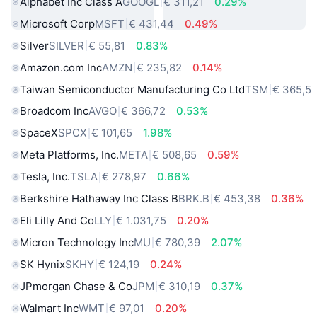
Alphabet Inc Class A
GOOGL
€ 311,21
0.29%
Microsoft Corp
MSFT
€ 431,44
0.49%
Silver
SILVER
€ 55,81
0.83%
Amazon.com Inc
AMZN
€ 235,82
0.14%
Taiwan Semiconductor Manufacturing Co Ltd
TSM
€ 365,5
Broadcom Inc
AVGO
€ 366,72
0.53%
SpaceX
SPCX
€ 101,65
1.98%
Meta Platforms, Inc.
META
€ 508,65
0.59%
Tesla, Inc.
TSLA
€ 278,97
0.66%
Berkshire Hathaway Inc Class B
BRK.B
€ 453,38
0.36%
Eli Lilly And Co
LLY
€ 1.031,75
0.20%
Micron Technology Inc
MU
€ 780,39
2.07%
SK Hynix
SKHY
€ 124,19
0.24%
JPmorgan Chase & Co
JPM
€ 310,19
0.37%
Walmart Inc
WMT
€ 97,01
0.20%