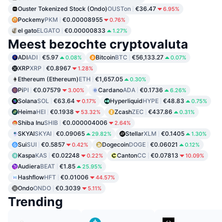
Ouster Tokenized Stock (Ondo)
OUSTon
€36.47
6.95%
Pockemy
PKM
€0.00008955
0.76%
el gato
ELGATO
€0.00000833
1.27%
Meest bezochte cryptovaluta
ADI
ADI
€5.97
Bitcoin
BTC
€56,133.27
0.08%
0.07%
XRP
XRP
€0.8967
1.28%
Ethereum (Ethereum)
ETH
€1,657.05
0.30%
Pi
PI
€0.07579
Cardano
ADA
€0.1736
3.00%
6.26%
Solana
SOL
€63.64
Hyperliquid
HYPE
€48.83
0.17%
0.75%
Heima
HEI
€0.1938
Zcash
ZEC
€437.86
53.32%
0.31%
Shiba Inu
SHIB
€0.000004006
2.64%
SKYAI
SKYAI
€0.09065
Stellar
XLM
€0.1405
29.82%
1.30%
Sui
SUI
€0.5857
Dogecoin
DOGE
€0.06021
0.42%
0.12%
Kaspa
KAS
€0.02248
Canton
CC
€0.07813
0.22%
10.09%
Audiera
BEAT
€1.85
25.95%
Hashflow
HFT
€0.01006
44.57%
Ondo
ONDO
€0.3039
5.11%
Trending