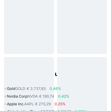
Populaire activa uit de echte
wereld
Gold
GOLD
€ 3.737,83
0.46%
Nvidia Corp
NVDA
€ 190,74
0.42%
Apple Inc.
AAPL
€ 270,29
0.25%