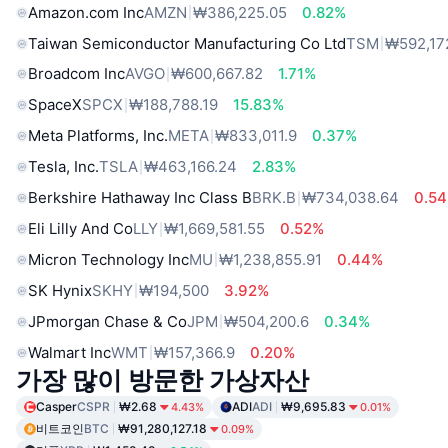
Amazon.com Inc
AMZN
₩386,225.05
0.82%
Taiwan Semiconductor Manufacturing Co Ltd
TSM
₩592,17
Broadcom Inc
AVGO
₩600,667.82
1.71%
SpaceX
SPCX
₩188,788.19
15.83%
Meta Platforms, Inc.
META
₩833,011.9
0.37%
Tesla, Inc.
TSLA
₩463,166.24
2.83%
Berkshire Hathaway Inc Class B
BRK.B
₩734,038.64
0.5
Eli Lilly And Co
LLY
₩1,669,581.55
0.52%
Micron Technology Inc
MU
₩1,238,855.91
0.44%
SK Hynix
SKHY
₩194,500
3.92%
JPmorgan Chase & Co
JPM
₩504,200.6
0.34%
Walmart Inc
WMT
₩157,366.9
0.20%
가장 많이 방문한 가상자산
Casper
CSPR
₩2.68
ADI
ADI
₩9,695.83
4.43%
0.01%
비트코인
BTC
₩91,280,127.18
0.09%