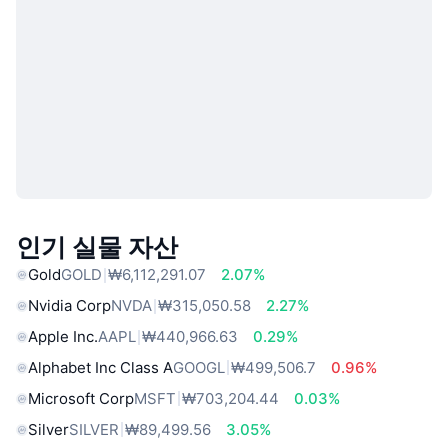
인기 실물 자산
Gold
GOLD
₩6,112,291.07
2.07%
Nvidia Corp
NVDA
₩315,050.58
2.27%
Apple Inc.
AAPL
₩440,966.63
0.29%
Alphabet Inc Class A
GOOGL
₩499,506.7
0.96%
Microsoft Corp
MSFT
₩703,204.44
0.03%
Silver
SILVER
₩89,499.56
3.05%