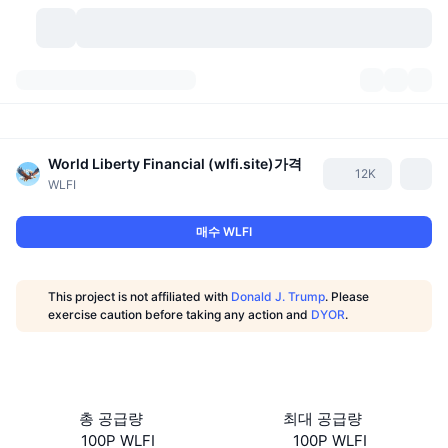
가상자산
대시보드
가상자산
DexScan
World Liberty Financial (wlfi.site)
가격
시장
순위
12K
WLFI
시그널
거래소
카테고리
New
시장 개요
매수 WLFI
요즘 핫한 종목
커뮤니티
과거 스냅샷
현물 시장
중앙화 거래소
This project is not affiliated with
Donald J. Trump
. Please
새로운
피드
API
토큰 락업 해제
가상자산 수
스팟
exercise caution before taking any action and
DYOR
.
상승 종목
주제
이자농사
서비스
비트코인 트레저리
파생상품
API
밈 탐색기
라이브
실제 자산
BNB 트레저리
서비스
암호화폐 API
총 공급량
최대 공급량
탈중앙화 거래소
100P WLFI
100P WLFI