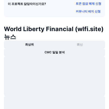
토큰 잠금 해제 신청
이 프로젝트 담당자이신가요?
트렌딩
가상자산 ETF
가상자산 배우기
CMC MCP
커뮤니티 배지 신청
신규
비트코인 ETF
x402
뉴스
크립토
World Liberty Financial (wlfi.site)
이더리움 ETF
아카데미
뉴스
정치
기술적 분석
조사
최상위
최신
스포츠
CMC 일일 분석
RSI
비디오
금융
MACD
용어집
테크
파생상품
캠페인
NFT
개요
에어드롭
전체 NFT 통계
청산
다이아몬드 리워드