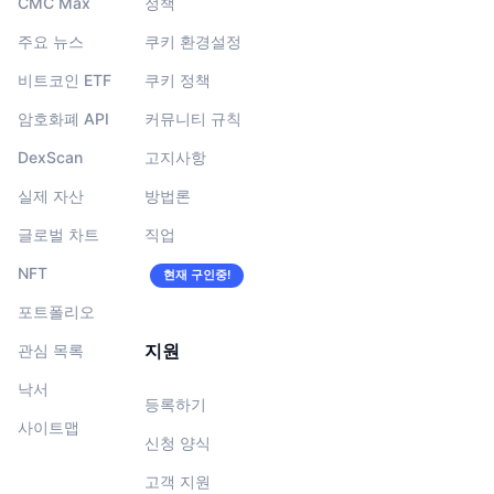
CMC Max
정책
주요 뉴스
쿠키 환경설정
비트코인 ETF
쿠키 정책
암호화폐 API
커뮤니티 규칙
DexScan
고지사항
실제 자산
방법론
글로벌 차트
직업
NFT
현재 구인중!
포트폴리오
지원
관심 목록
낙서
등록하기
사이트맵
신청 양식
고객 지원