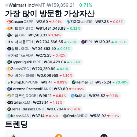
Walmart Inc
WMT
₩159,859.21
0.71%
가장 많이 방문한 가상자산
Casper
CSPR
₩2.60
ZIGChain
ZIG
₩57.33
3.01%
0.93%
비트코인
BTC
₩91,481,043.88
0.32%
리플
XRP
₩1,503.31
1.34%
이더리움
ETH
₩2,704,566.65
Pi
PI
₩130.35
1.79%
10.22%
솔라나
SOL
₩104,853.50
0.05%
카르다노
ADA
₩272.25
0.42%
Hyperliquid
HYPE
₩80,429.04
2.84%
Zcash
ZEC
₩720,250.89
0.11%
시바이누
SHIB
₩0.006958
1.30%
Pump.fun
PUMP
₩3.41
Heima
HEI
₩375.24
0.03%
86.46%
Lorenzo Protocol
BANK
₩59.80
21.85%
도지코인
DOGE
₩99.11
Sui
SUI
₩976.82
0.54%
0.71%
Stellar
XLM
₩233.14
1.82%
Terra Classic
LUNC
₩0.07044
0.76%
Kaspa
KAS
₩37.14
Ondo
ONDO
₩528.92
0.77%
0.11%
트렌딩