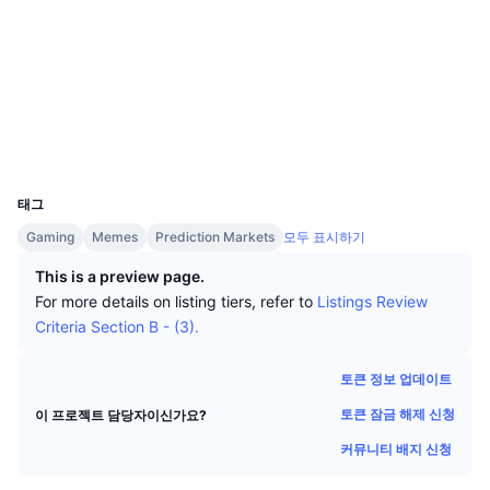
상위 트레이더들
기사들
거래소 유입/유출
DEX API
계산기
소셜 미디어
리더보드
스팟
계약
0x082e...e74444
센티멘트
엔터프라이즈
뉴스레터
지표
트렌딩
파생상품
bscscan.com
익스플로러
가격
CMC Launch
예정
공포 및 탐욕 지수.
지갑
UCID
리소스
CMC 랩스
36575
최근 상장된 종목
알트코인 시즌 지수
태그
CMC Max
상승 및 하락 종목
시장 주기 지표
Gaming
Memes
Prediction Markets
모두 표시하기
문서
주요 뉴스
This is a preview page.
가장 많이 방문한 종목
비트코인 도미넌스
FAQ
For more details on listing tiers, refer to
Listings Review
텔레그램 봇
Criteria Section B - (3).
커뮤니티 정서
CoinMarketCap 20 지수
AI 통합
광고
토큰 정보 업데이트
체인 순위
CoinMarketCap 100 지수
토큰 잠금 해제 신청
이 프로젝트 담당자이신가요?
CMC 에이전트 허브
커뮤니티 배지 신청
예측 시장
ETF 자금 흐름
사이트 위젯
스킬 마켓플레이스