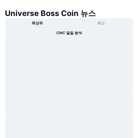
트렌딩
가상자산 ETF
가상자산 배우기
CMC MCP
Universe Boss Coin 뉴스
신규
비트코인 ETF
최상위
최신
x402
뉴스
CMC 일일 분석
크립토
이더리움 ETF
아카데미
정치
기술적 분석
조사
스포츠
RSI
비디오
금융
MACD
용어집
테크
파생상품
캠페인
NFT
개요
에어드롭
전체 NFT 통계
청산
다이아몬드 리워드