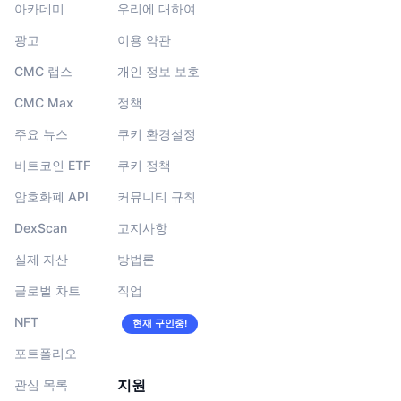
아카데미
우리에 대하여
광고
이용 약관
CMC 랩스
개인 정보 보호
CMC Max
정책
주요 뉴스
쿠키 환경설정
비트코인 ETF
쿠키 정책
암호화폐 API
커뮤니티 규칙
DexScan
고지사항
실제 자산
방법론
글로벌 차트
직업
NFT
현재 구인중!
포트폴리오
지원
관심 목록