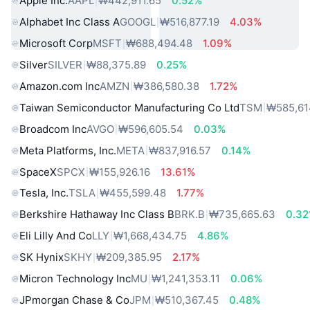
Apple Inc.
AAPL
₩442,911.65
0.52%
Alphabet Inc Class A
GOOGL
₩516,877.19
4.03%
Microsoft Corp
MSFT
₩688,494.48
1.09%
Silver
SILVER
₩88,375.89
0.25%
Amazon.com Inc
AMZN
₩386,580.38
1.72%
Taiwan Semiconductor Manufacturing Co Ltd
TSM
₩585,61
Broadcom Inc
AVGO
₩596,605.54
0.03%
Meta Platforms, Inc.
META
₩837,916.57
0.14%
SpaceX
SPCX
₩155,926.16
13.61%
Tesla, Inc.
TSLA
₩455,599.48
1.77%
Berkshire Hathaway Inc Class B
BRK.B
₩735,665.63
0.3
Eli Lilly And Co
LLY
₩1,668,434.75
4.86%
SK Hynix
SKHY
₩209,385.95
2.17%
Micron Technology Inc
MU
₩1,241,353.11
0.06%
JPmorgan Chase & Co
JPM
₩510,367.45
0.48%