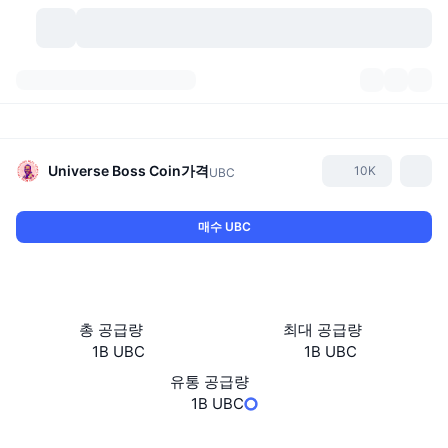
가상자산
대시보드
가상자산
DexScan
시장
순위
Universe Boss Coin
가격
10K
UBC
시그널
거래소
카테고리
New
시장 개요
매수 UBC
요즘 핫한 종목
커뮤니티
과거 스냅샷
현물 시장
중앙화 거래소
새로운
피드
API
토큰 락업 해제
가상자산 수
스팟
총 공급량
최대 공급량
1B UBC
1B UBC
상승 종목
주제
이자농사
서비스
비트코인 트레저리
파생상품
API
유통 공급량
밈 탐색기
1B UBC
라이브
실제 자산
BNB 트레저리
서비스
암호화폐 API
탈중앙화 거래소
웹사이트
Website