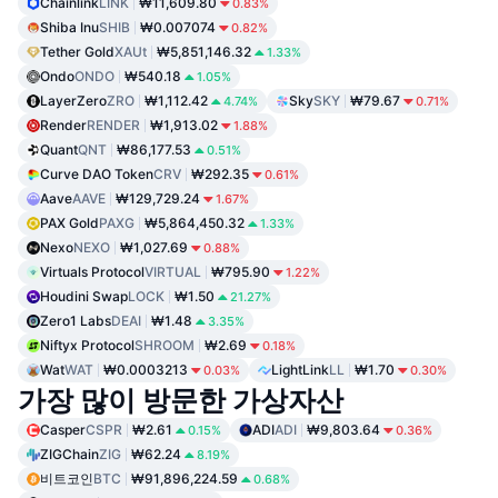
Chainlink
LINK
₩11,609.80
0.83%
Shiba Inu
SHIB
₩0.007074
0.82%
Tether Gold
XAUt
₩5,851,146.32
1.33%
Ondo
ONDO
₩540.18
1.05%
LayerZero
ZRO
₩1,112.42
Sky
SKY
₩79.67
4.74%
0.71%
Render
RENDER
₩1,913.02
1.88%
Quant
QNT
₩86,177.53
0.51%
Curve DAO Token
CRV
₩292.35
0.61%
Aave
AAVE
₩129,729.24
1.67%
PAX Gold
PAXG
₩5,864,450.32
1.33%
Nexo
NEXO
₩1,027.69
0.88%
Virtuals Protocol
VIRTUAL
₩795.90
1.22%
Houdini Swap
LOCK
₩1.50
21.27%
Zero1 Labs
DEAI
₩1.48
3.35%
Niftyx Protocol
SHROOM
₩2.69
0.18%
Wat
WAT
₩0.0003213
LightLink
LL
₩1.70
0.03%
0.30%
가장 많이 방문한 가상자산
Casper
CSPR
₩2.61
ADI
ADI
₩9,803.64
0.15%
0.36%
ZIGChain
ZIG
₩62.24
8.19%
비트코인
BTC
₩91,896,224.59
0.68%