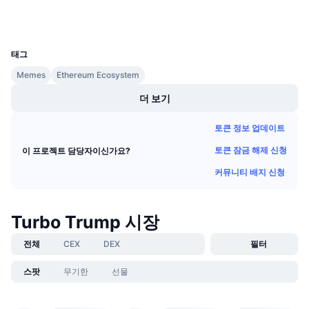
다가오는 판매
지갑
펀딩비
배우며 수익 창출
UCID
33724
태그
일정
Memes
Ethereum Ecosystem
ICO 캘린더
더 보기
토큰 정보 업데이트
이벤트 달력
토큰 잠금 해제 신청
이 프로젝트 담당자이신가요?
커뮤니티 배지 신청
Turbo Trump 시장
전체
CEX
DEX
필터
스팟
무기한
선물