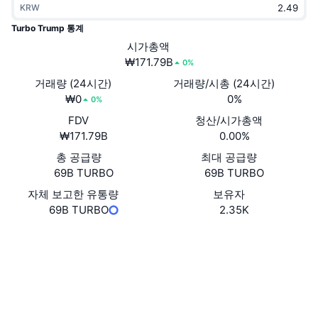
KRW
트렌딩
가상자산 ETF
가상자산 배우기
CMC MCP
Turbo Trump 통계
신규
시가총액
비트코인 ETF
x402
뉴스
₩171.79B
0%
크립토
이더리움 ETF
거래량 (24시간)
거래량/시총 (24시간)
아카데미
₩0
0%
0%
정치
FDV
청산/시가총액
기술적 분석
조사
₩171.79B
0.00%
스포츠
총 공급량
최대 공급량
RSI
비디오
69B TURBO
69B TURBO
금융
MACD
자체 보고한 유통량
보유자
용어집
69B TURBO
2.35K
테크
웹사이트
Website
파생상품
캠페인
NFT
소셜 미디어
개요
에어드롭
계약
전체 NFT 통계
0xb6aA...1B5A75
청산
다이아몬드 리워드
익스플로러
etherscan.io