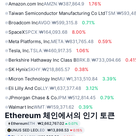
Amazon.com Inc
AMZN
₩387,864.9
1.76%
Taiwan Semiconductor Manufacturing Co Ltd
TSM
₩593,48
Broadcom Inc
AVGO
₩599,315.8
0.71%
SpaceX
SPCX
₩164,093.68
8.00%
Meta Platforms, Inc.
META
₩831,765.48
0.59%
Tesla, Inc.
TSLA
₩460,917.35
1.06%
Berkshire Hathaway Inc Class B
BRK.B
₩733,094.66
0.41
SK Hynix
SKHY
₩218,865.57
0.38%
Micron Technology Inc
MU
₩1,313,510.84
3.39%
Eli Lilly And Co
LLY
₩1,637,377.48
3.12%
JPmorgan Chase & Co
JPM
₩512,814.45
0.79%
Walmart Inc
WMT
₩159,371.62
0.39%
Ethereum 체인에서의 인기 토큰
Ethereum
ETH
₩2,662,767.02
0.07%
UNUS SED LEO
LEO
₩13,898.53
0.15%