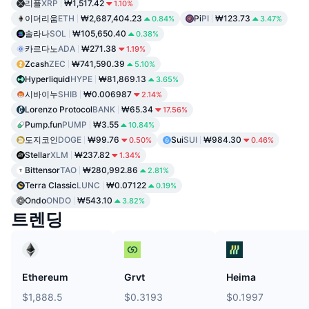
리플
XRP
₩1,517.42
1.10%
이더리움
ETH
₩2,687,404.23
Pi
PI
₩123.73
0.84%
3.47%
솔라나
SOL
₩105,650.40
0.38%
카르다노
ADA
₩271.38
1.19%
Zcash
ZEC
₩741,590.39
5.10%
Hyperliquid
HYPE
₩81,869.13
3.65%
시바이누
SHIB
₩0.006987
2.14%
Lorenzo Protocol
BANK
₩65.34
17.56%
Pump.fun
PUMP
₩3.55
10.84%
도지코인
DOGE
₩99.76
Sui
SUI
₩984.30
0.50%
0.46%
Stellar
XLM
₩237.82
1.34%
Bittensor
TAO
₩280,992.86
2.81%
Terra Classic
LUNC
₩0.07122
0.19%
Ondo
ONDO
₩543.10
3.82%
트렌딩
Ethereum
Grvt
Heima
$1,888.5
$0.3193
$0.1997