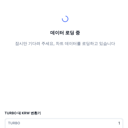
상위 트레이더들
기사들
거래소 유입/유출
DEX API
계산기
리더보드
스팟
센티멘트
엔터프라이즈
뉴스레터
지표
트렌딩
파생상품
가격
CMC Launch
데이터 로딩 중
예정
공포 및 탐욕 지수.
잠시만 기다려 주세요, 차트 데이터를 로딩하고 있습니다
리소스
CMC 랩스
최근 상장된 종목
알트코인 시즌 지수
CMC Max
상승 및 하락 종목
시장 주기 지표
문서
주요 뉴스
가장 많이 방문한 종목
비트코인 도미넌스
FAQ
텔레그램 봇
커뮤니티 정서
CoinMarketCap 20 지수
AI 통합
광고
체인 순위
CoinMarketCap 100 지수
CMC 에이전트 허브
TURBO 대 KRW 변환기
예측 시장
ETF 자금 흐름
사이트 위젯
TURBO
스킬 마켓플레이스