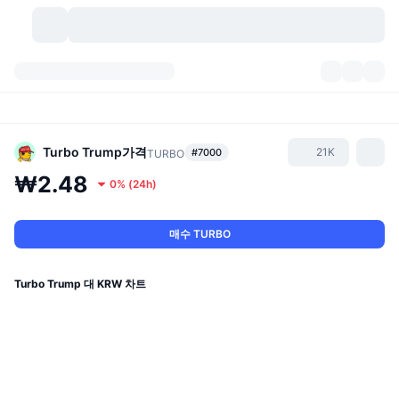
가상자산
대시보드
가상자산
DexScan
시장
순위
Turbo Trump
가격
21K
#7000
TURBO
₩2.48
0%
(
24h
)
시그널
거래소
카테고리
New
시장 개요
요즘 핫한 종목
커뮤니티
과거 스냅샷
현물 시장
중앙화 거래소
매수 TURBO
새로운
피드
API
토큰 락업 해제
가상자산 수
스팟
Turbo Trump 대 KRW 차트
상승 종목
주제
이자농사
서비스
비트코인 트레저리
파생상품
API
밈 탐색기
라이브
실제 자산
BNB 트레저리
서비스
암호화폐 API
탈중앙화 거래소