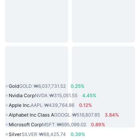
인기 실물 자산
Gold
GOLD
₩6,037,731.52
0.25%
Nvidia Corp
NVDA
₩315,051.55
4.45%
Apple Inc.
AAPL
₩439,764.86
0.12%
Alphabet Inc Class A
GOOGL
₩516,807.85
3.84%
Microsoft Corp
MSFT
₩695,099.02
0.89%
Silver
SILVER
₩88,425.74
0.39%