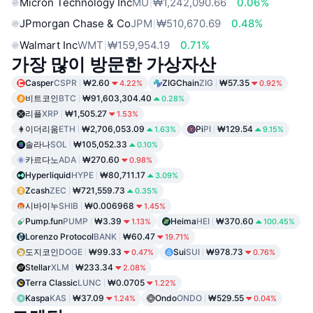
Micron Technology Inc
MU
₩1,242,090.66
0.06%
JPmorgan Chase & Co
JPM
₩510,670.69
0.48%
Walmart Inc
WMT
₩159,954.19
0.71%
가장 많이 방문한 가상자산
Casper
CSPR
₩2.60
ZIGChain
ZIG
₩57.35
4.22%
0.92%
비트코인
BTC
₩91,603,304.40
0.28%
리플
XRP
₩1,505.27
1.53%
이더리움
ETH
₩2,706,053.09
Pi
PI
₩129.54
1.63%
9.15%
솔라나
SOL
₩105,052.33
0.10%
카르다노
ADA
₩270.60
0.98%
Hyperliquid
HYPE
₩80,711.17
3.09%
Zcash
ZEC
₩721,559.73
0.35%
시바이누
SHIB
₩0.006968
1.45%
Pump.fun
PUMP
₩3.39
Heima
HEI
₩370.60
1.13%
100.45%
Lorenzo Protocol
BANK
₩60.47
19.71%
도지코인
DOGE
₩99.33
Sui
SUI
₩978.73
0.47%
0.76%
Stellar
XLM
₩233.34
2.08%
Terra Classic
LUNC
₩0.0705
1.22%
Kaspa
KAS
₩37.09
Ondo
ONDO
₩529.55
1.24%
0.04%