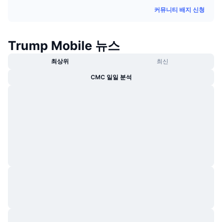
트렌딩
가상자산 ETF
커뮤니티 배지 신청
가상자산 배우기
CMC MCP
신규
비트코인 ETF
x402
뉴스
Trump Mobile 뉴스
크립토
이더리움 ETF
최상위
최신
아카데미
CMC 일일 분석
정치
기술적 분석
조사
스포츠
RSI
비디오
금융
MACD
용어집
테크
파생상품
캠페인
NFT
개요
에어드롭
전체 NFT 통계
청산
다이아몬드 리워드