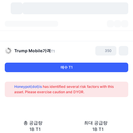
가상자산
대시보드
가상자산
DexScan
시장
순위
Trump Mobile
가격
350
T1
시그널
거래소
카테고리
New
시장 개요
매수 T1
요즘 핫한 종목
커뮤니티
과거 스냅샷
현물 시장
중앙화 거래소
Honeypot(dot)is
has identified several risk factors with this
새로운
피드
API
토큰 락업 해제
가상자산 수
asset. Please exercise caution and DYOR.
스팟
상승 종목
주제
이자농사
서비스
비트코인 트레저리
파생상품
API
밈 탐색기
라이브
실제 자산
BNB 트레저리
서비스
암호화폐 API
총 공급량
최대 공급량
탈중앙화 거래소
1B T1
1B T1