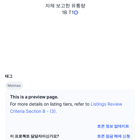
상위 트레이더들
기사들
거래소 유입/유출
DEX API
계산기
자체 보고한 유통량
리더보드
스팟
1B T1
센티멘트
엔터프라이즈
뉴스레터
지표
트렌딩
파생상품
웹사이트
Website
소셜 미디어
가격
CMC Launch
예정
공포 및 탐욕 지수.
계약
0xAcB7...23E31c
리소스
CMC 랩스
익스플로러
basescan.org
최근 상장된 종목
알트코인 시즌 지수
지갑
CMC Max
UCID
상승 및 하락 종목
시장 주기 지표
36855
문서
태그
주요 뉴스
가장 많이 방문한 종목
비트코인 도미넌스
Memes
FAQ
텔레그램 봇
커뮤니티 정서
CoinMarketCap 20 지수
This is a preview page.
For more details on listing tiers, refer to
Listings Review
AI 통합
광고
체인 순위
Criteria Section B - (3).
CoinMarketCap 100 지수
CMC 에이전트 허브
토큰 정보 업데이트
예측 시장
ETF 자금 흐름
사이트 위젯
스킬 마켓플레이스
토큰 잠금 해제 신청
이 프로젝트 담당자이신가요?