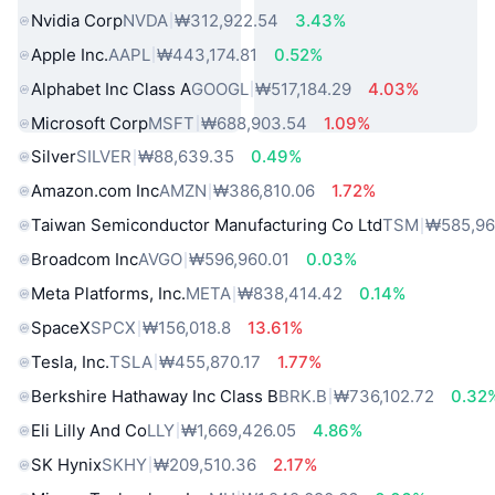
Nvidia Corp
NVDA
₩312,922.54
3.43%
Apple Inc.
AAPL
₩443,174.81
0.52%
Alphabet Inc Class A
GOOGL
₩517,184.29
4.03%
Microsoft Corp
MSFT
₩688,903.54
1.09%
Silver
SILVER
₩88,639.35
0.49%
Amazon.com Inc
AMZN
₩386,810.06
1.72%
Taiwan Semiconductor Manufacturing Co Ltd
TSM
₩585,96
Broadcom Inc
AVGO
₩596,960.01
0.03%
Meta Platforms, Inc.
META
₩838,414.42
0.14%
SpaceX
SPCX
₩156,018.8
13.61%
Tesla, Inc.
TSLA
₩455,870.17
1.77%
Berkshire Hathaway Inc Class B
BRK.B
₩736,102.72
0.32
Eli Lilly And Co
LLY
₩1,669,426.05
4.86%
SK Hynix
SKHY
₩209,510.36
2.17%