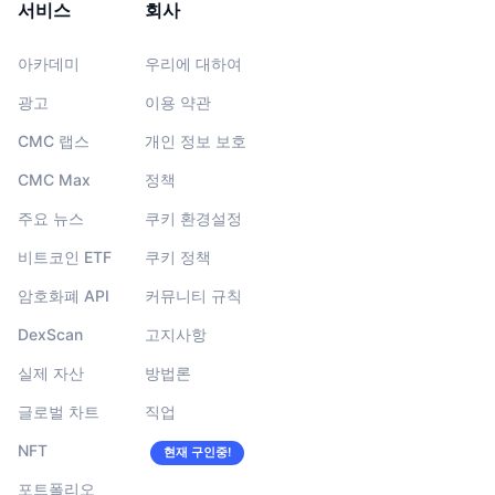
서비스
회사
아카데미
우리에 대하여
광고
이용 약관
CMC 랩스
개인 정보 보호
CMC Max
정책
주요 뉴스
쿠키 환경설정
비트코인 ETF
쿠키 정책
암호화폐 API
커뮤니티 규칙
DexScan
고지사항
실제 자산
방법론
글로벌 차트
직업
NFT
현재 구인중!
포트폴리오