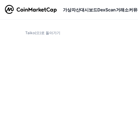
가상자산
대시보드
DexScan
거래소
커뮤
Taiko(으)로 돌아가기