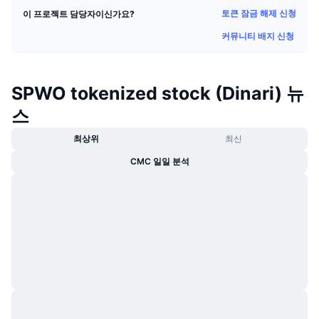
트렌딩
가상자산 ETF
토큰 잠금 해제 신청
이 프로젝트 담당자이신가요?
가상자산 배우기
CMC MCP
커뮤니티 배지 신청
신규
비트코인 ETF
x402
뉴스
크립토
이더리움 ETF
SPWO tokenized stock (Dinari) 뉴
아카데미
스
정치
기술적 분석
조사
최상위
최신
스포츠
RSI
비디오
CMC 일일 분석
금융
MACD
용어집
테크
파생상품
캠페인
NFT
개요
에어드롭
전체 NFT 통계
청산
다이아몬드 리워드