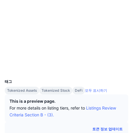
상위 트레이더들
기사들
거래소 유입/유출
DEX API
웹사이트
계산기
리더보드
스팟
센티멘트
엔터프라이즈
뉴스레터
소셜 미디어
지표
트렌딩
파생상품
가격
CMC Launch
0xfAe8...E88328
예정
공포 및 탐욕 지수.
계약
리소스
CMC 랩스
arbiscan.io
최근 상장된 종목
알트코인 시즌 지수
익스플로러
CMC Max
상승 및 하락 종목
시장 주기 지표
지갑
문서
UCID
37234
주요 뉴스
가장 많이 방문한 종목
비트코인 도미넌스
FAQ
태그
텔레그램 봇
Tokenized Assets
Tokenized Stock
DeFi
모두 표시하기
커뮤니티 정서
CoinMarketCap 20 지수
AI 통합
This is a preview page.
광고
체인 순위
CoinMarketCap 100 지수
For more details on listing tiers, refer to
Listings Review
CMC 에이전트 허브
Criteria Section B - (3).
예측 시장
ETF 자금 흐름
사이트 위젯
스킬 마켓플레이스
토큰 정보 업데이트