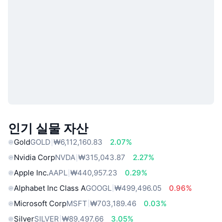
인기 실물 자산
Gold
GOLD
₩6,112,160.83
2.07%
Nvidia Corp
NVDA
₩315,043.87
2.27%
Apple Inc.
AAPL
₩440,957.23
0.29%
Alphabet Inc Class A
GOOGL
₩499,496.05
0.96%
Microsoft Corp
MSFT
₩703,189.46
0.03%
Silver
SILVER
₩89,497.66
3.05%