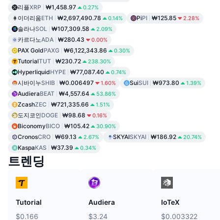
리플
XRP
₩1,458.97
0.27%
이더리움
ETH
₩2,697,490.78
Pi
PI
₩125.85
0.14%
2.28%
솔라나
SOL
₩107,309.58
2.09%
카르다노
ADA
₩280.43
0.00%
PAX Gold
PAXG
₩6,122,343.86
0.30%
Tutorial
TUT
₩230.72
238.30%
Hyperliquid
HYPE
₩77,087.40
0.74%
시바이누
SHIB
₩0.006497
Sui
SUI
₩973.80
1.60%
1.39%
Audiera
BEAT
₩4,557.64
53.86%
Zcash
ZEC
₩721,335.66
1.51%
도지코인
DOGE
₩98.68
0.16%
Biconomy
BICO
₩105.42
30.90%
Cronos
CRO
₩69.13
SKYAI
SKYAI
₩186.92
2.67%
20.74%
Kaspa
KAS
₩37.39
0.34%
트렌딩
Tutorial
Audiera
IoTeX
$0.166
$3.24
$0.003322