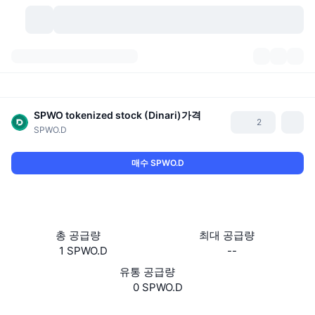
가상자산
대시보드
가상자산
DexScan
SPWO tokenized stock (Dinari)
가격
시장
순위
2
SPWO.D
시그널
거래소
카테고리
New
시장 개요
매수 SPWO.D
요즘 핫한 종목
커뮤니티
과거 스냅샷
현물 시장
중앙화 거래소
새로운
피드
API
토큰 락업 해제
가상자산 수
스팟
총 공급량
최대 공급량
상승 종목
주제
1 SPWO.D
--
이자농사
서비스
비트코인 트레저리
파생상품
API
유통 공급량
밈 탐색기
라이브
실제 자산
BNB 트레저리
0 SPWO.D
서비스
암호화폐 API
탈중앙화 거래소
Website