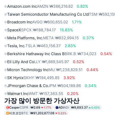
Amazon.com Inc
AMZN
₩386,216.82
0.82%
Taiwan Semiconductor Manufacturing Co Ltd
TSM
₩592,15
Broadcom Inc
AVGO
₩600,655.02
1.71%
SpaceX
SPCX
₩188,784.17
15.83%
Meta Platforms, Inc.
META
₩832,994.15
0.37%
Tesla, Inc.
TSLA
₩463,156.37
2.83%
Berkshire Hathaway Inc Class B
BRK.B
₩734,023
0.54%
Eli Lilly And Co
LLY
₩1,669,545.97
0.52%
Micron Technology Inc
MU
₩1,238,829.51
0.44%
SK Hynix
SKHY
₩194,495.85
3.92%
JPmorgan Chase & Co
JPM
₩504,189.86
0.34%
Walmart Inc
WMT
₩157,363.55
0.20%
가장 많이 방문한 가상자산
Casper
CSPR
₩2.69
ADI
ADI
₩9,693.37
1.77%
0.03%
비트코인
BTC
₩91,202,677.08
0.22%