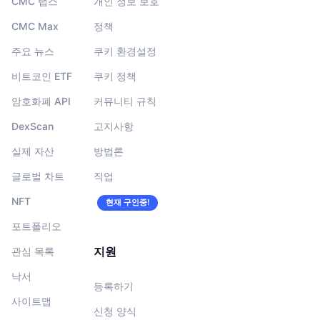
CMC 랩스
개인 정보 보호
CMC Max
정책
주요 뉴스
쿠키 환경설정
비트코인 ETF
쿠키 정책
암호화폐 API
커뮤니티 규칙
DexScan
고지사항
실제 자산
방법론
글로벌 차트
직업
NFT
현재 구인중!
포트폴리오
지원
관심 목록
낙서
등록하기
사이트맵
신청 양식