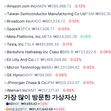
Amazon.com Inc
AMZN
₩385,988.72
0.13%
Taiwan Semiconductor Manufacturing Co Ltd
TSM
₩592,16
Broadcom Inc
AVGO
₩601,324.72
0.10%
SpaceX
SPCX
₩187,408.77
0.03%
Meta Platforms, Inc.
META
₩834,002.28
0.10%
Tesla, Inc.
TSLA
₩461,898.34
0.11%
Berkshire Hathaway Inc Class B
BRK.B
₩732,622.9
0.06
Eli Lilly And Co
LLY
₩1,665,048.86
0.23%
Micron Technology Inc
MU
₩1,231,094.62
0.42%
SK Hynix
SKHY
₩194,000
0.04%
JPmorgan Chase & Co
JPM
₩503,243.07
0.01%
Walmart Inc
WMT
₩157,271.81
0.06%
가장 많이 방문한 가상자산
ADI
ADI
₩9,685.42
1.21%
비트코인
BTC
₩91,411,840.68
0.33%