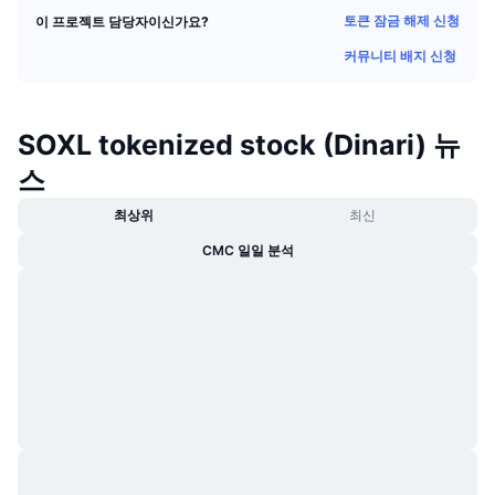
트렌딩
가상자산 ETF
토큰 잠금 해제 신청
이 프로젝트 담당자이신가요?
가상자산 배우기
CMC MCP
커뮤니티 배지 신청
신규
비트코인 ETF
x402
뉴스
크립토
이더리움 ETF
SOXL tokenized stock (Dinari) 뉴
아카데미
스
정치
기술적 분석
조사
최상위
최신
스포츠
RSI
비디오
CMC 일일 분석
금융
MACD
용어집
테크
파생상품
캠페인
NFT
개요
에어드롭
전체 NFT 통계
청산
다이아몬드 리워드