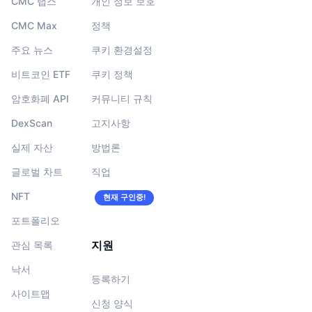
CMC 랩스
개인 정보 보호
CMC Max
정책
주요 뉴스
쿠키 환경설정
비트코인 ETF
쿠키 정책
암호화폐 API
커뮤니티 규칙
DexScan
고지사항
실제 자산
방법론
글로벌 차트
직업
NFT
현재 구인중!
포트폴리오
지원
관심 목록
낙서
등록하기
사이트맵
신청 양식