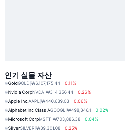
인기 실물 자산
Gold
GOLD
₩6,107,175.44
0.11%
Nvidia Corp
NVDA
₩314,356.44
0.26%
Apple Inc.
AAPL
₩440,689.03
0.06%
Alphabet Inc Class A
GOOGL
₩498,846.1
0.02%
Microsoft Corp
MSFT
₩703,886.38
0.04%
Silver
SILVER
₩89,301.08
0.25%