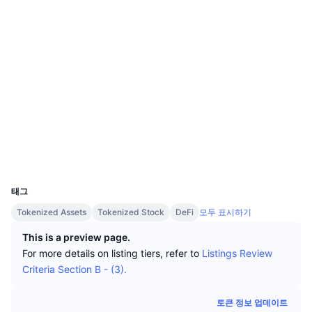
상위 트레이더들
기사들
거래소 유입/유출
DEX API
웹사이트
계산기
리더보드
스팟
센티멘트
엔터프라이즈
뉴스레터
소셜 미디어
지표
트렌딩
파생상품
가격
CMC Launch
0xc580...275916
예정
공포 및 탐욕 지수.
계약
리소스
CMC 랩스
arbiscan.io
최근 상장된 종목
알트코인 시즌 지수
익스플로러
CMC Max
상승 및 하락 종목
시장 주기 지표
지갑
문서
UCID
37255
주요 뉴스
가장 많이 방문한 종목
비트코인 도미넌스
FAQ
태그
텔레그램 봇
Tokenized Assets
Tokenized Stock
DeFi
모두 표시하기
커뮤니티 정서
CoinMarketCap 20 지수
AI 통합
This is a preview page.
광고
체인 순위
CoinMarketCap 100 지수
For more details on listing tiers, refer to
Listings Review
CMC 에이전트 허브
Criteria Section B - (3).
예측 시장
ETF 자금 흐름
사이트 위젯
스킬 마켓플레이스
토큰 정보 업데이트