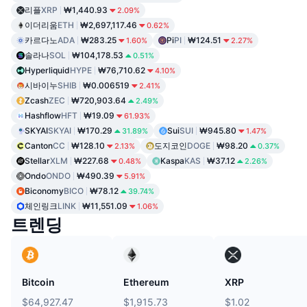
리플
XRP
₩1,440.93
2.09%
이더리움
ETH
₩2,697,117.46
0.62%
카르다노
ADA
₩283.25
Pi
PI
₩124.51
1.60%
2.27%
솔라나
SOL
₩104,178.53
0.51%
Hyperliquid
HYPE
₩76,710.62
4.10%
시바이누
SHIB
₩0.006519
2.41%
Zcash
ZEC
₩720,903.64
2.49%
Hashflow
HFT
₩19.09
61.93%
SKYAI
SKYAI
₩170.29
Sui
SUI
₩945.80
31.89%
1.47%
Canton
CC
₩128.10
도지코인
DOGE
₩98.20
2.13%
0.37%
Stellar
XLM
₩227.68
Kaspa
KAS
₩37.12
0.48%
2.26%
Ondo
ONDO
₩490.39
5.91%
Biconomy
BICO
₩78.12
39.74%
체인링크
LINK
₩11,551.09
1.06%
트렌딩
Bitcoin
Ethereum
XRP
$64,927.47
$1,915.73
$1.02