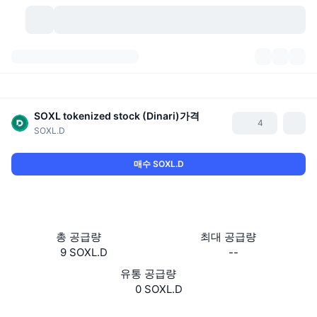
가상자산
대시보드
가상자산
DexScan
SOXL tokenized stock (Dinari)
가격
시장
순위
4
SOXL.D
시그널
거래소
카테고리
New
시장 개요
매수 SOXL.D
요즘 핫한 종목
커뮤니티
과거 스냅샷
현물 시장
중앙화 거래소
새로운
피드
API
토큰 락업 해제
가상자산 수
스팟
총 공급량
최대 공급량
상승 종목
주제
9 SOXL.D
--
이자농사
서비스
비트코인 트레저리
파생상품
API
유통 공급량
밈 탐색기
라이브
실제 자산
BNB 트레저리
0 SOXL.D
서비스
암호화폐 API
탈중앙화 거래소
Website