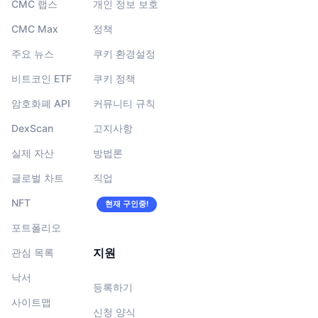
CMC 랩스
개인 정보 보호
CMC Max
정책
주요 뉴스
쿠키 환경설정
비트코인 ETF
쿠키 정책
암호화폐 API
커뮤니티 규칙
DexScan
고지사항
실제 자산
방법론
글로벌 차트
직업
NFT
현재 구인중!
포트폴리오
지원
관심 목록
낙서
등록하기
사이트맵
신청 양식