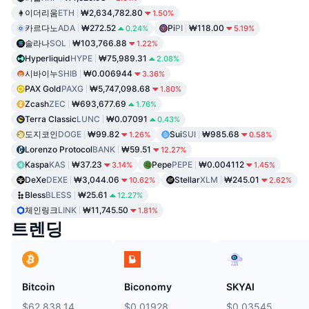
이더리움
ETH
₩2,634,782.80
1.50%
카르다노
ADA
₩272.52
Pi
PI
₩118.00
0.24%
5.19%
솔라나
SOL
₩103,766.88
1.22%
Hyperliquid
HYPE
₩75,989.31
2.08%
시바이누
SHIB
₩0.006944
3.36%
PAX Gold
PAXG
₩5,747,098.68
1.80%
Zcash
ZEC
₩693,677.69
1.76%
Terra Classic
LUNC
₩0.07091
0.43%
도지코인
DOGE
₩99.82
Sui
SUI
₩985.68
1.26%
0.58%
Lorenzo Protocol
BANK
₩59.51
12.27%
Kaspa
KAS
₩37.23
Pepe
PEPE
₩0.004112
3.14%
1.45%
DeXe
DEXE
₩3,044.06
Stellar
XLM
₩245.01
10.62%
2.62%
Bless
BLESS
₩25.61
12.27%
체인링크
LINK
₩11,745.50
1.81%
트렌딩
Bitcoin
Biconomy
SKYAI
$62,838.14
$0.01928
$0.03545