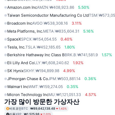
Amazon.com Inc
AMZN
₩408,923.86
5.50%
Taiwan Semiconductor Manufacturing Co Ltd
TSM
₩573,05
Broadcom Inc
AVGO
₩538,308.16
3.11%
Meta Platforms, Inc.
META
₩835,604.31
5.16%
SpaceX
SPCX
₩154,054.55
0.40%
Tesla, Inc.
TSLA
₩452,185.65
1.80%
Berkshire Hathaway Inc Class B
BRK.B
₩741,581.9
1.57%
Eli Lilly And Co
LLY
₩1,608,240.62
1.92%
SK Hynix
SKHY
₩194,899.98
4.99%
JPmorgan Chase & Co
JPM
₩503,881.14
0.36%
Walmart Inc
WMT
₩159,274.05
0.35%
Micron Technology Inc
MU
₩1,121,051.33
4.57%
가장 많이 방문한 가상자산
비트코인
BTC
₩89,642,138.48
1.43%
리플
XRP
₩1,525.98
2.01%