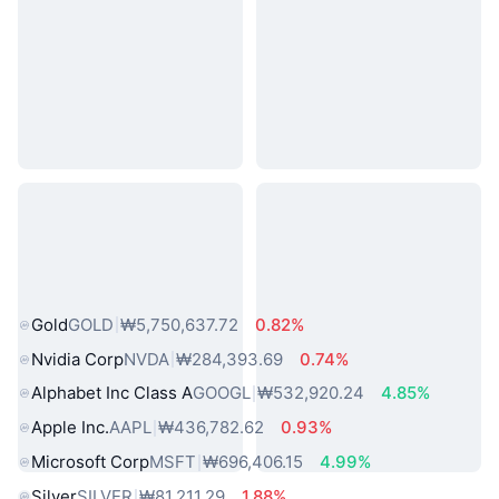
인기 실물 자산
Gold
GOLD
₩5,750,637.72
0.82%
Nvidia Corp
NVDA
₩284,393.69
0.74%
Alphabet Inc Class A
GOOGL
₩532,920.24
4.85%
Apple Inc.
AAPL
₩436,782.62
0.93%
Microsoft Corp
MSFT
₩696,406.15
4.99%
Silver
SILVER
₩81,211.29
1.88%