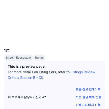
상위 트레이더들
기사들
웹사이트
거래소 유입/유출
DEX API
계산기
리더보드
스팟
소셜 미디어
센티멘트
엔터프라이즈
뉴스레터
지표
트렌딩
파생상품
계약
RUNIRU...NIRUNI
3.1
평가(CertiK)
가격
CMC Launch
예정
공포 및 탐욕 지수.
ordiscan.com
익스플로러
리소스
CMC 랩스
최근 상장된 종목
알트코인 시즌 지수
UCID
32070
CMC Max
태그
상승 및 하락 종목
시장 주기 지표
문서
Bitcoin Ecosystem
Runes
주요 뉴스
가장 많이 방문한 종목
비트코인 도미넌스
This is a preview page.
FAQ
For more details on listing tiers, refer to
Listings Review
텔레그램 봇
커뮤니티 정서
CoinMarketCap 20 지수
Criteria Section B - (3).
AI 통합
광고
체인 순위
CoinMarketCap 100 지수
토큰 정보 업데이트
CMC 에이전트 허브
토큰 잠금 해제 신청
이 프로젝트 담당자이신가요?
예측 시장
ETF 자금 흐름
사이트 위젯
커뮤니티 배지 신청
스킬 마켓플레이스