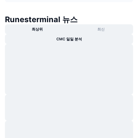
트렌딩
가상자산 ETF
가상자산 배우기
CMC MCP
Runesterminal 뉴스
신규
비트코인 ETF
x402
뉴스
최상위
최신
크립토
이더리움 ETF
CMC 일일 분석
아카데미
정치
기술적 분석
조사
스포츠
RSI
비디오
금융
MACD
용어집
테크
파생상품
캠페인
NFT
개요
에어드롭
전체 NFT 통계
청산
다이아몬드 리워드