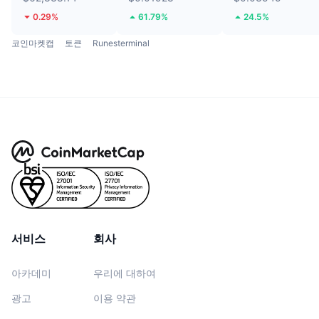
0.29%
61.79%
24.5%
코인마켓캡
토큰
Runesterminal
서비스
회사
아카데미
우리에 대하여
광고
이용 약관