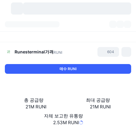
가상자산
대시보드
가상자산
DexScan
시장
순위
Runesterminal
가격
604
RUNI
시그널
거래소
카테고리
New
시장 개요
매수 RUNI
요즘 핫한 종목
커뮤니티
과거 스냅샷
현물 시장
중앙화 거래소
새로운
피드
API
토큰 락업 해제
가상자산 수
스팟
총 공급량
최대 공급량
21M RUNI
21M RUNI
상승 종목
주제
이자농사
서비스
비트코인 트레저리
파생상품
API
자체 보고한 유통량
밈 탐색기
2.53M RUNI
라이브
실제 자산
BNB 트레저리
서비스
암호화폐 API
탈중앙화 거래소
Website