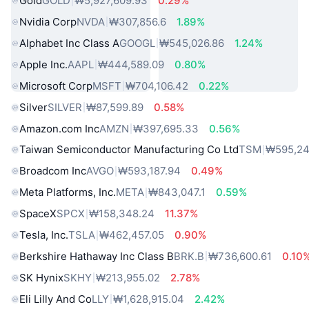
Gold
GOLD
₩5,927,609.93
0.29%
Nvidia Corp
NVDA
₩307,856.6
1.89%
Alphabet Inc Class A
GOOGL
₩545,026.86
1.24%
Apple Inc.
AAPL
₩444,589.09
0.80%
Microsoft Corp
MSFT
₩704,106.42
0.22%
Silver
SILVER
₩87,599.89
0.58%
Amazon.com Inc
AMZN
₩397,695.33
0.56%
Taiwan Semiconductor Manufacturing Co Ltd
TSM
₩595,24
Broadcom Inc
AVGO
₩593,187.94
0.49%
Meta Platforms, Inc.
META
₩843,047.1
0.59%
SpaceX
SPCX
₩158,348.24
11.37%
Tesla, Inc.
TSLA
₩462,457.05
0.90%
Berkshire Hathaway Inc Class B
BRK.B
₩736,600.61
0.10
SK Hynix
SKHY
₩213,955.02
2.78%
Eli Lilly And Co
LLY
₩1,628,915.04
2.42%