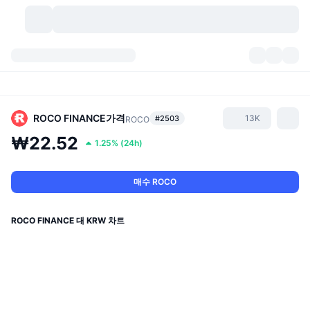
가상자산
대시보드
가상자산
DexScan
시장
순위
ROCO FINANCE
가격
13K
#2503
ROCO
₩22.52
1.25%
(
24h
)
시그널
거래소
카테고리
New
시장 개요
요즘 핫한 종목
커뮤니티
과거 스냅샷
현물 시장
중앙화 거래소
매수 ROCO
새로운
피드
API
토큰 락업 해제
가상자산 수
스팟
ROCO FINANCE 대 KRW 차트
상승 종목
주제
이자농사
서비스
비트코인 트레저리
파생상품
API
밈 탐색기
라이브
실제 자산
BNB 트레저리
서비스
암호화폐 API
탈중앙화 거래소