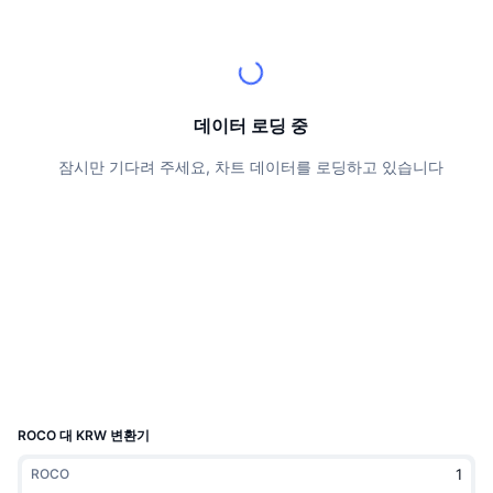
상위 트레이더들
기사들
거래소 유입/유출
DEX API
계산기
리더보드
스팟
센티멘트
엔터프라이즈
뉴스레터
지표
트렌딩
파생상품
가격
CMC Launch
데이터 로딩 중
예정
공포 및 탐욕 지수.
잠시만 기다려 주세요, 차트 데이터를 로딩하고 있습니다
리소스
CMC 랩스
최근 상장된 종목
알트코인 시즌 지수
CMC Max
상승 및 하락 종목
시장 주기 지표
문서
주요 뉴스
가장 많이 방문한 종목
비트코인 도미넌스
FAQ
텔레그램 봇
커뮤니티 정서
CoinMarketCap 20 지수
AI 통합
광고
체인 순위
CoinMarketCap 100 지수
CMC 에이전트 허브
ROCO 대 KRW 변환기
예측 시장
ETF 자금 흐름
사이트 위젯
ROCO
스킬 마켓플레이스