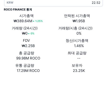
KRW
트렌딩
가상자산 ETF
가상자산 배우기
CMC MCP
ROCO FINANCE 통계
신규
시가총액
언락된 시가총액
비트코인 ETF
x402
뉴스
₩389.64M
₩1.95B
1.25%
크립토
이더리움 ETF
거래량 (24시간)
거래량/시총 (24시간)
아카데미
₩0
0%
0%
정치
FDV
청산/시가총액
기술적 분석
조사
₩2.25B
1.46%
스포츠
총 공급량
최대 공급량
RSI
비디오
99.98M ROCO
--
금융
MACD
유통 공급량
보유자
용어집
17.29M ROCO
23.25K
테크
웹사이트
Website
Whitepaper
파생상품
캠페인
NFT
소셜 미디어
개요
에어드롭
계약
전체 NFT 통계
0xb2a8...dFa208
청산
3.3
다이아몬드 리워드
평가(CertiK)