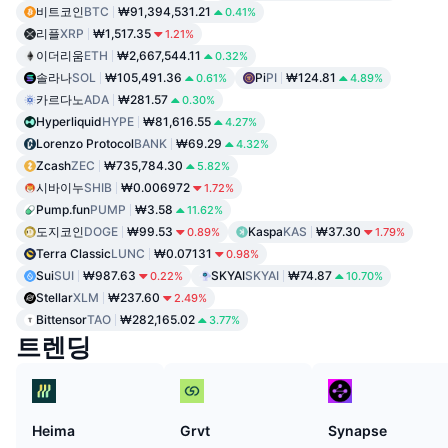
비트코인
BTC
₩91,394,531.21
0.41%
리플
XRP
₩1,517.35
1.21%
이더리움
ETH
₩2,667,544.11
0.32%
솔라나
SOL
₩105,491.36
Pi
PI
₩124.81
0.61%
4.89%
카르다노
ADA
₩281.57
0.30%
Hyperliquid
HYPE
₩81,616.55
4.27%
Lorenzo Protocol
BANK
₩69.29
4.32%
Zcash
ZEC
₩735,784.30
5.82%
시바이누
SHIB
₩0.006972
1.72%
Pump.fun
PUMP
₩3.58
11.62%
도지코인
DOGE
₩99.53
Kaspa
KAS
₩37.30
0.89%
1.79%
Terra Classic
LUNC
₩0.07131
0.98%
Sui
SUI
₩987.63
SKYAI
SKYAI
₩74.87
0.22%
10.70%
Stellar
XLM
₩237.60
2.49%
Bittensor
TAO
₩282,165.02
3.77%
트렌딩
Heima
Grvt
Synapse