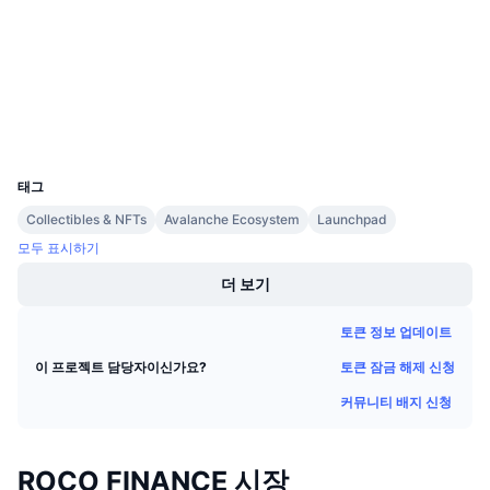
감사
다가오는 판매
펀딩비
배우며 수익 창출
snowscan.xyz
익스플로러
일정
지갑
UCID
ICO 캘린더
12653
태그
이벤트 달력
Collectibles & NFTs
Avalanche Ecosystem
Launchpad
모두 표시하기
더 보기
토큰 정보 업데이트
토큰 잠금 해제 신청
이 프로젝트 담당자이신가요?
커뮤니티 배지 신청
ROCO FINANCE 시장