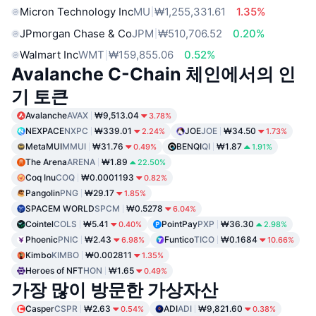
Micron Technology Inc
MU
₩1,255,331.61
1.35%
JPmorgan Chase & Co
JPM
₩510,706.52
0.20%
Walmart Inc
WMT
₩159,855.06
0.52%
Avalanche C-Chain 체인에서의 인
기 토큰
Avalanche
AVAX
₩9,513.04
3.78%
NEXPACE
NXPC
₩339.01
JOE
JOE
₩34.50
2.24%
1.73%
MetaMUI
MMUI
₩31.76
BENQI
QI
₩1.87
0.49%
1.91%
The Arena
ARENA
₩1.89
22.50%
Coq Inu
COQ
₩0.0001193
0.82%
Pangolin
PNG
₩29.17
1.85%
SPACEM WORLD
SPCM
₩0.5278
6.04%
Cointel
COLS
₩5.41
PointPay
PXP
₩36.30
0.40%
2.98%
Phoenic
PNIC
₩2.43
Funtico
TICO
₩0.1684
6.98%
10.66%
Kimbo
KIMBO
₩0.002811
1.35%
Heroes of NFT
HON
₩1.65
0.49%
가장 많이 방문한 가상자산
Casper
CSPR
₩2.63
ADI
ADI
₩9,821.60
0.54%
0.38%