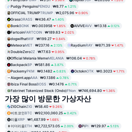
Pudgy Penguins
PENGU
₩8.77
1.21%
OFFICIAL TRUMP
TRUMP
₩2,075.96
0.90%
Grass
GRASS
₩436.47
1.40%
Bonk
BONK
₩0.003958
AIVIVE
AVV
₩13.18
1.85%
0.12%
Fartcoin
FARTCOIN
₩189.63
2.02%
dogwifhat
WIF
₩199.27
0.84%
Meteora
MET
₩237.16
Raydium
RAY
₩871.39
2.13%
1.47%
DoubleZero
2Z
₩77.63
0.95%
Official Melania Meme
MELANIA
₩106.04
0.78%
Backpack
BP
₩581.86
3.87%
Pockemy
PKM
₩0.1482
Octokn
OTK
₩0.3023
0.83%
1.71%
Aiagent.app
AAA
₩0.1386
0.78%
Ibiza Final Boss
BOSS
₩0.1476
0.71%
Fabrinet Tokenized Stock (Ondo)
FNon
₩746,694.80
1.36%
가장 많이 방문한 가상자산
ZIGChain
ZIG
₩58.40
9.26%
비트코인
BTC
₩92,100,060.25
0.42%
리플
XRP
₩1,487.99
1.68%
이더리움
ETH
₩2,722,573.05
Pi
PI
₩129.97
2.00%
5.13%