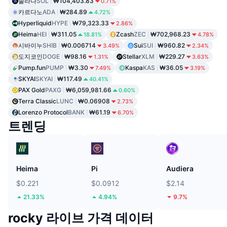
솔라나
SOL
₩104,403.83
0.71%
카르다노
ADA
₩284.89
4.72%
Hyperliquid
HYPE
₩79,323.33
2.86%
Heima
HEI
₩311.05
Zcash
ZEC
₩702,968.23
18.81%
4.78%
시바이누
SHIB
₩0.006714
Sui
SUI
₩960.82
3.49%
2.34%
도지코인
DOGE
₩98.16
Stellar
XLM
₩229.27
1.31%
3.63%
Pump.fun
PUMP
₩3.30
Kaspa
KAS
₩36.05
7.49%
3.19%
SKYAI
SKYAI
₩117.49
40.41%
PAX Gold
PAXG
₩6,059,981.66
0.60%
Terra Classic
LUNC
₩0.06908
2.73%
Lorenzo Protocol
BANK
₩61.19
6.70%
트렌딩
Heima
Pi
Audiera
$0.221
$0.0912
$2.14
21.33%
4.94%
9.7%
rocky 라이브 가격 데이터