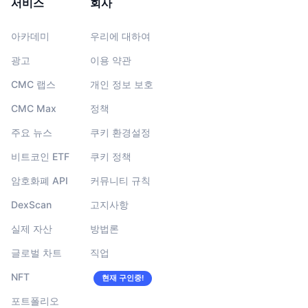
서비스
회사
아카데미
우리에 대하여
광고
이용 약관
CMC 랩스
개인 정보 보호
CMC Max
정책
주요 뉴스
쿠키 환경설정
비트코인 ETF
쿠키 정책
암호화폐 API
커뮤니티 규칙
DexScan
고지사항
실제 자산
방법론
글로벌 차트
직업
NFT
현재 구인중!
포트폴리오