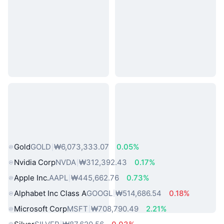
인기 실물 자산
Gold
GOLD
₩6,073,333.07
0.05%
Nvidia Corp
NVDA
₩312,392.43
0.17%
Apple Inc.
AAPL
₩445,662.76
0.73%
Alphabet Inc Class A
GOOGL
₩514,686.54
0.18%
Microsoft Corp
MSFT
₩708,790.49
2.21%