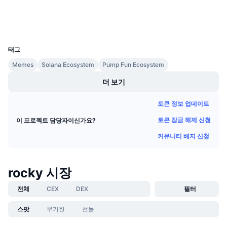
다가오는 판매
지갑
펀딩비
배우며 수익 창출
UCID
32205
일정
태그
Memes
Solana Ecosystem
Pump Fun Ecosystem
ICO 캘린더
더 보기
이벤트 달력
토큰 정보 업데이트
토큰 잠금 해제 신청
이 프로젝트 담당자이신가요?
커뮤니티 배지 신청
rocky 시장
전체
CEX
DEX
필터
스팟
무기한
선물