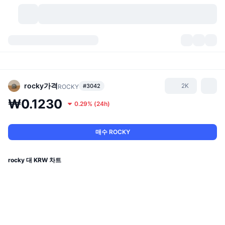
가상자산
대시보드
가상자산
DexScan
시장
순위
rocky
가격
2K
#3042
ROCKY
₩0.1230
0.29%
(
24h
)
시그널
거래소
카테고리
New
시장 개요
요즘 핫한 종목
커뮤니티
과거 스냅샷
현물 시장
중앙화 거래소
매수 ROCKY
새로운
피드
API
토큰 락업 해제
가상자산 수
스팟
rocky 대 KRW 차트
상승 종목
주제
이자농사
서비스
비트코인 트레저리
파생상품
API
밈 탐색기
라이브
실제 자산
BNB 트레저리
서비스
암호화폐 API
탈중앙화 거래소