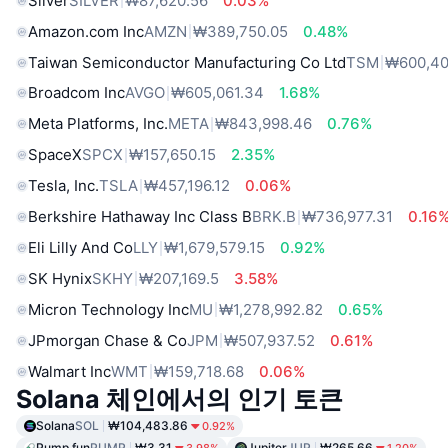
Silver
SILVER
₩87,620.56
0.03%
Amazon.com Inc
AMZN
₩389,750.05
0.48%
Taiwan Semiconductor Manufacturing Co Ltd
TSM
₩600,40
Broadcom Inc
AVGO
₩605,061.34
1.68%
Meta Platforms, Inc.
META
₩843,998.46
0.76%
SpaceX
SPCX
₩157,650.15
2.35%
Tesla, Inc.
TSLA
₩457,196.12
0.06%
Berkshire Hathaway Inc Class B
BRK.B
₩736,977.31
0.16
Eli Lilly And Co
LLY
₩1,679,579.15
0.92%
SK Hynix
SKHY
₩207,169.5
3.58%
Micron Technology Inc
MU
₩1,278,992.82
0.65%
JPmorgan Chase & Co
JPM
₩507,937.52
0.61%
Walmart Inc
WMT
₩159,718.68
0.06%
Solana 체인에서의 인기 토큰
Solana
SOL
₩104,483.86
0.92%
Pump.fun
PUMP
₩3.31
Jupiter
JUP
₩265.66
3.98%
1.20%