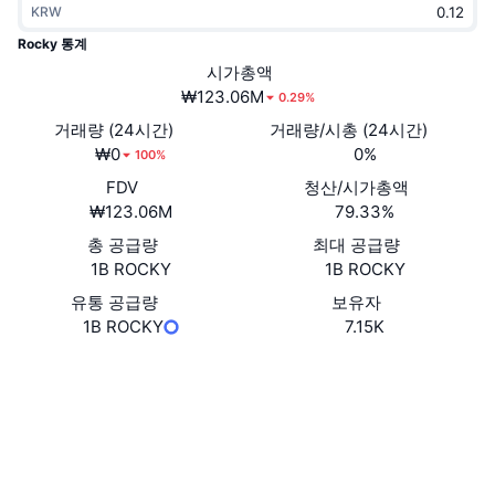
KRW
트렌딩
가상자산 ETF
가상자산 배우기
CMC MCP
Rocky 통계
신규
시가총액
비트코인 ETF
x402
뉴스
₩123.06M
0.29%
크립토
이더리움 ETF
거래량 (24시간)
거래량/시총 (24시간)
아카데미
₩0
0%
100%
정치
FDV
청산/시가총액
기술적 분석
조사
₩123.06M
79.33%
스포츠
총 공급량
최대 공급량
RSI
비디오
1B ROCKY
1B ROCKY
금융
MACD
유통 공급량
보유자
용어집
1B ROCKY
7.15K
테크
웹사이트
Website
파생상품
캠페인
소셜 미디어
NFT
개요
계약
BVG3BJ...oGpump
에어드롭
3.0
평가(CertiK)
전체 NFT 통계
청산
익스플로러
solscan.io
다이아몬드 리워드