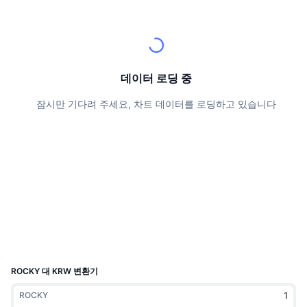
상위 트레이더들
기사들
거래소 유입/유출
DEX API
계산기
리더보드
스팟
센티멘트
엔터프라이즈
뉴스레터
지표
트렌딩
파생상품
가격
CMC Launch
데이터 로딩 중
예정
공포 및 탐욕 지수.
잠시만 기다려 주세요, 차트 데이터를 로딩하고 있습니다
리소스
CMC 랩스
최근 상장된 종목
알트코인 시즌 지수
CMC Max
상승 및 하락 종목
시장 주기 지표
문서
주요 뉴스
가장 많이 방문한 종목
비트코인 도미넌스
FAQ
텔레그램 봇
커뮤니티 정서
CoinMarketCap 20 지수
AI 통합
광고
체인 순위
CoinMarketCap 100 지수
CMC 에이전트 허브
ROCKY 대 KRW 변환기
예측 시장
ETF 자금 흐름
사이트 위젯
ROCKY
스킬 마켓플레이스