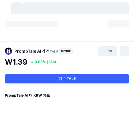
가상자산
대시보드
가상자산
DexScan
시장
순위
PrompTale AI
가격
2K
#2980
TALE
₩1.39
0.08%
(
24h
)
시그널
거래소
카테고리
New
시장 개요
요즘 핫한 종목
커뮤니티
과거 스냅샷
현물 시장
중앙화 거래소
매수 TALE
새로운
피드
API
토큰 락업 해제
가상자산 수
스팟
PrompTale AI 대 KRW 차트
상승 종목
주제
이자농사
서비스
비트코인 트레저리
파생상품
API
밈 탐색기
라이브
실제 자산
BNB 트레저리
서비스
암호화폐 API
탈중앙화 거래소