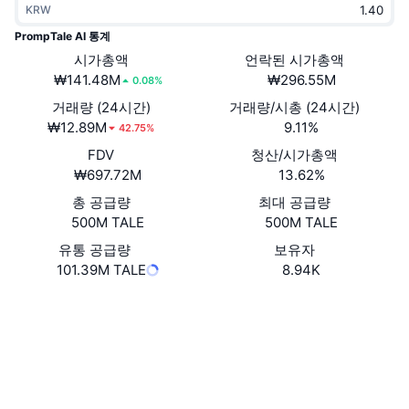
KRW
트렌딩
가상자산 ETF
가상자산 배우기
CMC MCP
PrompTale AI 통계
신규
시가총액
언락된 시가총액
비트코인 ETF
x402
뉴스
₩141.48M
₩296.55M
0.08%
크립토
이더리움 ETF
거래량 (24시간)
거래량/시총 (24시간)
아카데미
₩12.89M
9.11%
42.75%
정치
FDV
청산/시가총액
기술적 분석
조사
₩697.72M
13.62%
스포츠
총 공급량
최대 공급량
RSI
비디오
500M TALE
500M TALE
금융
MACD
유통 공급량
보유자
용어집
101.39M TALE
8.94K
테크
웹사이트
Website
Whitepaper
파생상품
캠페인
NFT
소셜 미디어
개요
에어드롭
계약
전체 NFT 통계
0x37EF...44534A
청산
3.6
다이아몬드 리워드
평가(CertiK)