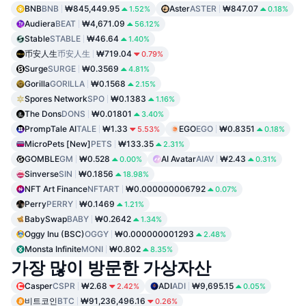
BNB
BNB
₩845,449.95
Aster
ASTER
₩847.07
1.52%
0.18%
Audiera
BEAT
₩4,671.09
56.12%
Stable
STABLE
₩46.64
1.40%
币安人生
币安人生
₩719.04
0.79%
Surge
SURGE
₩0.3569
4.81%
Gorilla
GORILLA
₩0.1568
2.15%
Spores Network
SPO
₩0.1383
1.16%
The Dons
DONS
₩0.01801
3.40%
PrompTale AI
TALE
₩1.33
EGO
EGO
₩0.8351
5.53%
0.18%
MicroPets [New]
PETS
₩133.35
2.31%
GOMBLE
GM
₩0.528
AI Avatar
AIAV
₩2.43
0.00%
0.31%
Sinverse
SIN
₩0.1856
18.98%
NFT Art Finance
NFTART
₩0.000000006792
0.07%
Perry
PERRY
₩0.1469
1.21%
BabySwap
BABY
₩0.2642
1.34%
Oggy Inu (BSC)
OGGY
₩0.000000001293
2.48%
Monsta Infinite
MONI
₩0.802
8.35%
가장 많이 방문한 가상자산
Casper
CSPR
₩2.68
ADI
ADI
₩9,695.15
2.42%
0.05%
비트코인
BTC
₩91,236,496.16
0.26%