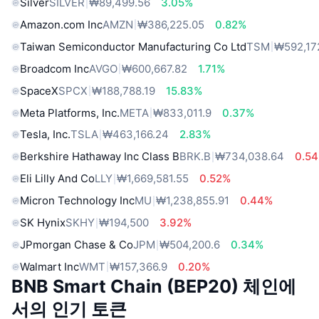
Silver
SILVER
₩89,499.56
3.05%
Amazon.com Inc
AMZN
₩386,225.05
0.82%
Taiwan Semiconductor Manufacturing Co Ltd
TSM
₩592,17
Broadcom Inc
AVGO
₩600,667.82
1.71%
SpaceX
SPCX
₩188,788.19
15.83%
Meta Platforms, Inc.
META
₩833,011.9
0.37%
Tesla, Inc.
TSLA
₩463,166.24
2.83%
Berkshire Hathaway Inc Class B
BRK.B
₩734,038.64
0.5
Eli Lilly And Co
LLY
₩1,669,581.55
0.52%
Micron Technology Inc
MU
₩1,238,855.91
0.44%
SK Hynix
SKHY
₩194,500
3.92%
JPmorgan Chase & Co
JPM
₩504,200.6
0.34%
Walmart Inc
WMT
₩157,366.9
0.20%
BNB Smart Chain (BEP20) 체인에
서의 인기 토큰