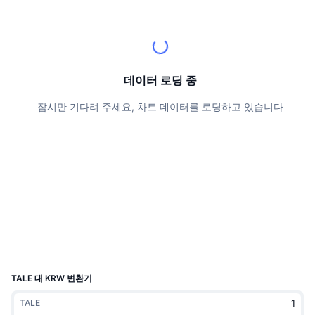
상위 트레이더들
기사들
거래소 유입/유출
DEX API
계산기
리더보드
스팟
센티멘트
엔터프라이즈
뉴스레터
지표
트렌딩
파생상품
가격
CMC Launch
데이터 로딩 중
예정
공포 및 탐욕 지수.
잠시만 기다려 주세요, 차트 데이터를 로딩하고 있습니다
리소스
CMC 랩스
최근 상장된 종목
알트코인 시즌 지수
CMC Max
상승 및 하락 종목
시장 주기 지표
문서
주요 뉴스
가장 많이 방문한 종목
비트코인 도미넌스
FAQ
텔레그램 봇
커뮤니티 정서
CoinMarketCap 20 지수
AI 통합
광고
체인 순위
CoinMarketCap 100 지수
CMC 에이전트 허브
TALE 대 KRW 변환기
예측 시장
ETF 자금 흐름
사이트 위젯
TALE
스킬 마켓플레이스