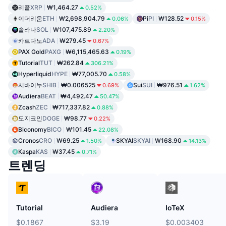
리플
XRP
₩1,464.27
0.52%
이더리움
ETH
₩2,698,904.79
Pi
PI
₩128.52
0.06%
0.15%
솔라나
SOL
₩107,475.89
2.20%
카르다노
ADA
₩279.45
0.67%
PAX Gold
PAXG
₩6,115,465.63
0.19%
Tutorial
TUT
₩262.84
306.21%
Hyperliquid
HYPE
₩77,005.70
0.58%
시바이누
SHIB
₩0.006525
Sui
SUI
₩976.51
0.69%
1.62%
Audiera
BEAT
₩4,492.47
50.47%
Zcash
ZEC
₩717,337.82
0.88%
도지코인
DOGE
₩98.77
0.22%
Biconomy
BICO
₩101.45
22.08%
Cronos
CRO
₩69.25
SKYAI
SKYAI
₩168.90
1.50%
14.13%
Kaspa
KAS
₩37.45
0.71%
트렌딩
Tutorial
Audiera
IoTeX
$0.1867
$3.19
$0.003403