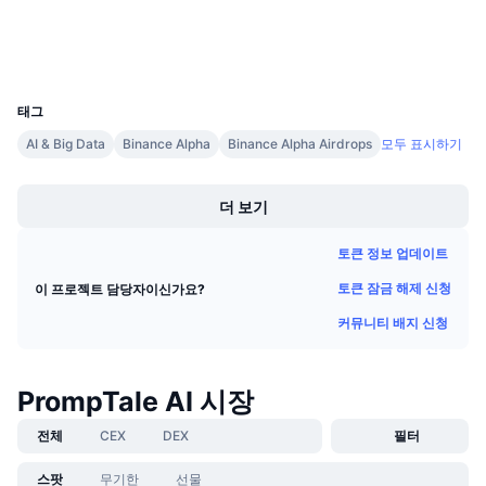
다가오는 판매
익스플로러
bscscan.com
펀딩비
배우며 수익 창출
지갑
UCID
36854
일정
태그
AI & Big Data
Binance Alpha
Binance Alpha Airdrops
모두 표시하기
ICO 캘린더
Boost
이벤트 달력
더 보기
토큰 정보 업데이트
토큰 잠금 해제 신청
이 프로젝트 담당자이신가요?
커뮤니티 배지 신청
PrompTale AI 시장
전체
CEX
DEX
필터
스팟
무기한
선물