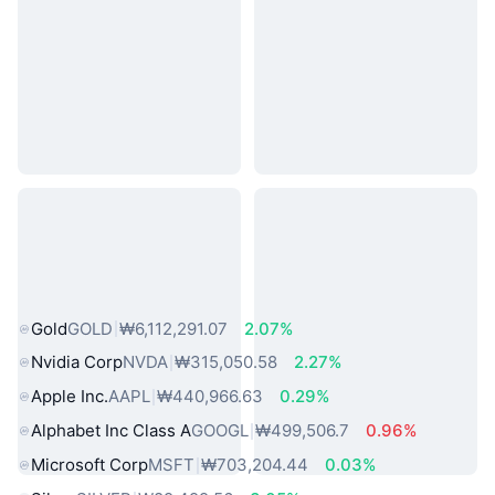
인기 실물 자산
Gold
GOLD
₩6,112,291.07
2.07%
Nvidia Corp
NVDA
₩315,050.58
2.27%
Apple Inc.
AAPL
₩440,966.63
0.29%
Alphabet Inc Class A
GOOGL
₩499,506.7
0.96%
Microsoft Corp
MSFT
₩703,204.44
0.03%