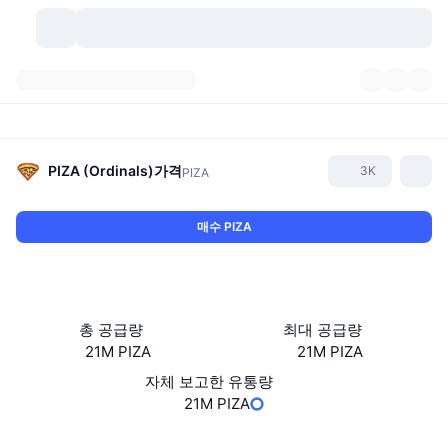
가상자산
대시보드
가상자산
DexScan
시장
순위
PIZA (Ordinals)
가격
3K
PIZA
시그널
거래소
카테고리
New
시장 개요
매수 PIZA
요즘 핫한 종목
커뮤니티
과거 스냅샷
현물 시장
중앙화 거래소
새로운
피드
API
토큰 락업 해제
가상자산 수
스팟
총 공급량
최대 공급량
21M PIZA
21M PIZA
상승 종목
주제
이자농사
서비스
비트코인 트레저리
파생상품
API
자체 보고한 유통량
밈 탐색기
21M PIZA
라이브
실제 자산
BNB 트레저리
서비스
암호화폐 API
탈중앙화 거래소
웹사이트
Website