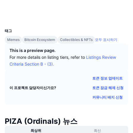
상위 트레이더들
기사들
거래소 유입/유출
DEX API
계산기
소셜 미디어
리더보드
스팟
익스플로러
ordiscan.com
센티멘트
엔터프라이즈
뉴스레터
UCID
지표
트렌딩
파생상품
25164
태그
가격
CMC Launch
예정
공포 및 탐욕 지수.
Memes
Bitcoin Ecosystem
Collectibles & NFTs
모두 표시하기
리소스
CMC 랩스
최근 상장된 종목
알트코인 시즌 지수
This is a preview page.
For more details on listing tiers, refer to
Listings Review
CMC Max
상승 및 하락 종목
시장 주기 지표
Criteria Section B - (3).
문서
주요 뉴스
가장 많이 방문한 종목
비트코인 도미넌스
토큰 정보 업데이트
FAQ
토큰 잠금 해제 신청
이 프로젝트 담당자이신가요?
텔레그램 봇
커뮤니티 정서
CoinMarketCap 20 지수
커뮤니티 배지 신청
AI 통합
광고
체인 순위
CoinMarketCap 100 지수
CMC 에이전트 허브
PIZA (Ordinals) 뉴스
예측 시장
ETF 자금 흐름
사이트 위젯
스킬 마켓플레이스
최상위
최신