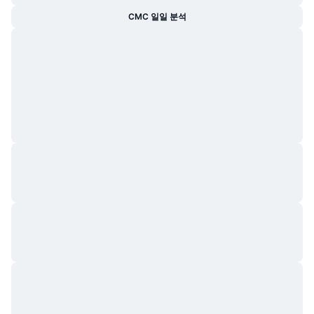
트렌딩
가상자산 ETF
CMC 일일 분석
가상자산 배우기
CMC MCP
신규
비트코인 ETF
x402
뉴스
크립토
이더리움 ETF
아카데미
정치
기술적 분석
조사
스포츠
RSI
비디오
금융
MACD
용어집
테크
파생상품
캠페인
NFT
개요
에어드롭
전체 NFT 통계
청산
다이아몬드 리워드