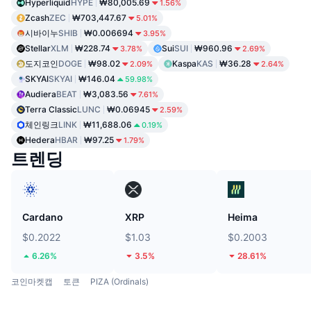
Hyperliquid
HYPE
₩80,005.69
1.56%
Zcash
ZEC
₩703,447.67
5.01%
시바이누
SHIB
₩0.006694
3.95%
Stellar
XLM
₩228.74
Sui
SUI
₩960.96
3.78%
2.69%
도지코인
DOGE
₩98.02
Kaspa
KAS
₩36.28
2.09%
2.64%
SKYAI
SKYAI
₩146.04
59.98%
Audiera
BEAT
₩3,083.56
7.61%
Terra Classic
LUNC
₩0.06945
2.59%
체인링크
LINK
₩11,688.06
0.19%
Hedera
HBAR
₩97.25
1.79%
트렌딩
Cardano
XRP
Heima
$0.2022
$1.03
$0.2003
6.26%
3.5%
28.61%
코인마켓캡
토큰
PIZA (Ordinals)