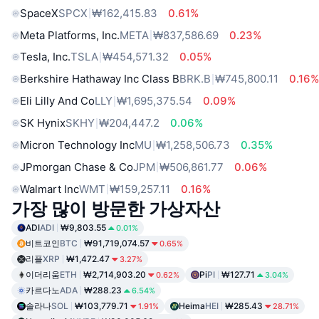
SpaceX
SPCX
₩162,415.83
0.61%
Meta Platforms, Inc.
META
₩837,586.69
0.23%
Tesla, Inc.
TSLA
₩454,571.32
0.05%
Berkshire Hathaway Inc Class B
BRK.B
₩745,800.11
0.16
Eli Lilly And Co
LLY
₩1,695,375.54
0.09%
SK Hynix
SKHY
₩204,447.2
0.06%
Micron Technology Inc
MU
₩1,258,506.73
0.35%
JPmorgan Chase & Co
JPM
₩506,861.77
0.06%
Walmart Inc
WMT
₩159,257.11
0.16%
가장 많이 방문한 가상자산
ADI
ADI
₩9,803.55
0.01%
비트코인
BTC
₩91,719,074.57
0.65%
리플
XRP
₩1,472.47
3.27%
이더리움
ETH
₩2,714,903.20
Pi
PI
₩127.71
0.62%
3.04%
카르다노
ADA
₩288.23
6.54%
솔라나
SOL
₩103,779.71
Heima
HEI
₩285.43
1.91%
28.71%