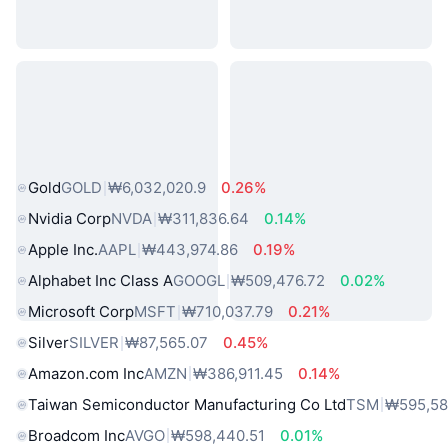
인기 실물 자산
Gold
GOLD
₩6,032,020.9
0.26%
Nvidia Corp
NVDA
₩311,836.64
0.14%
Apple Inc.
AAPL
₩443,974.86
0.19%
Alphabet Inc Class A
GOOGL
₩509,476.72
0.02%
Microsoft Corp
MSFT
₩710,037.79
0.21%
Silver
SILVER
₩87,565.07
0.45%
Amazon.com Inc
AMZN
₩386,911.45
0.14%
Taiwan Semiconductor Manufacturing Co Ltd
TSM
₩595,5
Broadcom Inc
AVGO
₩598,440.51
0.01%