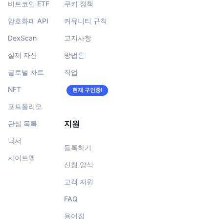
비트코인 ETF
쿠키 정책
암호화폐 API
커뮤니티 규칙
DexScan
고지사항
실제 자산
방법론
글로벌 차트
직업
NFT
현재 구인중!
포트폴리오
지원
관심 목록
낙서
등록하기
사이트맵
신청 양식
고객 지원
FAQ
용어집