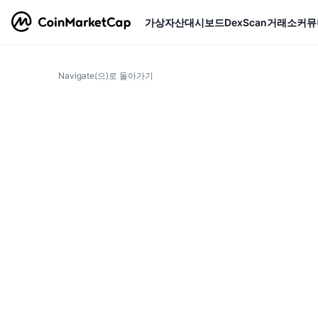
가상자산
대시보드
DexScan
거래소
커뮤
Navigate(으)로 돌아가기