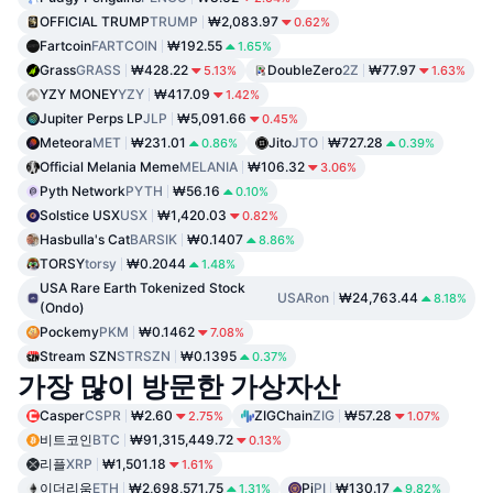
OFFICIAL TRUMP
TRUMP
₩2,083.97
0.62%
Fartcoin
FARTCOIN
₩192.55
1.65%
Grass
GRASS
₩428.22
DoubleZero
2Z
₩77.97
5.13%
1.63%
YZY MONEY
YZY
₩417.09
1.42%
Jupiter Perps LP
JLP
₩5,091.66
0.45%
Meteora
MET
₩231.01
Jito
JTO
₩727.28
0.86%
0.39%
Official Melania Meme
MELANIA
₩106.32
3.06%
Pyth Network
PYTH
₩56.16
0.10%
Solstice USX
USX
₩1,420.03
0.82%
Hasbulla's Cat
BARSIK
₩0.1407
8.86%
TORSY
torsy
₩0.2044
1.48%
USA Rare Earth Tokenized Stock
USARon
₩24,763.44
8.18%
(Ondo)
Pockemy
PKM
₩0.1462
7.08%
Stream SZN
STRSZN
₩0.1395
0.37%
가장 많이 방문한 가상자산
Casper
CSPR
₩2.60
ZIGChain
ZIG
₩57.28
2.75%
1.07%
비트코인
BTC
₩91,315,449.72
0.13%
리플
XRP
₩1,501.18
1.61%
이더리움
ETH
₩2,698,571.75
Pi
PI
₩130.17
1.31%
9.82%