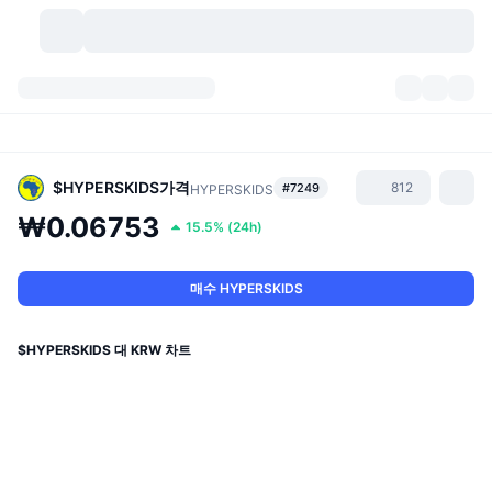
가상자산
대시보드
가상자산
DexScan
시장
순위
$HYPERSKIDS
가격
812
#7249
HYPERSKIDS
₩0.06753
15.5%
(
24h
)
시그널
거래소
카테고리
New
시장 개요
요즘 핫한 종목
커뮤니티
과거 스냅샷
현물 시장
중앙화 거래소
매수 HYPERSKIDS
새로운
피드
API
토큰 락업 해제
가상자산 수
스팟
$HYPERSKIDS 대 KRW 차트
상승 종목
주제
이자농사
서비스
비트코인 트레저리
파생상품
API
밈 탐색기
라이브
실제 자산
BNB 트레저리
서비스
암호화폐 API
탈중앙화 거래소