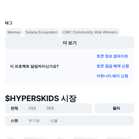
다가오는 판매
펀딩비
배우며 수익 창출
UCID
36084
태그
일정
Memes
Solana Ecosystem
CMC Community Vote Winners
더 보기
ICO 캘린더
토큰 정보 업데이트
이벤트 달력
토큰 잠금 해제 신청
이 프로젝트 담당자이신가요?
커뮤니티 배지 신청
$HYPERSKIDS 시장
전체
CEX
DEX
필터
스팟
무기한
선물