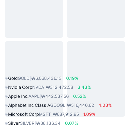
인기 실물 자산
Gold
GOLD
₩6,068,436.13
0.19%
Nvidia Corp
NVDA
₩312,472.58
3.43%
Apple Inc.
AAPL
₩442,537.56
0.52%
Alphabet Inc Class A
GOOGL
₩516,440.62
4.03%
Microsoft Corp
MSFT
₩687,912.95
1.09%
Silver
SILVER
₩88,136.34
0.07%