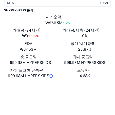
KRW
트렌딩
가상자산 ETF
가상자산 배우기
CMC MCP
$HYPERSKIDS 통계
신규
시가총액
비트코인 ETF
x402
뉴스
₩67.53M
0%
크립토
이더리움 ETF
거래량 (24시간)
거래량/시총 (24시간)
아카데미
₩0
0%
100%
정치
FDV
청산/시가총액
기술적 분석
조사
₩67.53M
23.87%
스포츠
총 공급량
최대 공급량
RSI
비디오
999.98M HYPERSKIDS
999.98M HYPERSKIDS
금융
MACD
자체 보고한 유통량
보유자
용어집
999.98M HYPERSKIDS
4.68K
테크
웹사이트
Website
파생상품
캠페인
소셜 미디어
NFT
개요
계약
GwkEDw...wmuyhG
에어드롭
익스플로러
solscan.io
전체 NFT 통계
청산
다이아몬드 리워드
지갑