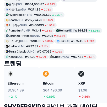
솔라나
SOL
₩104,603.87
0.38%
카르다노
ADA
₩271.89
0.73%
Hyperliquid
HYPE
₩80,263.32
2.39%
Zcash
ZEC
₩717,774.70
0.67%
시바이누
SHIB
₩0.00693
1.93%
Pump.fun
PUMP
₩3.41
Heima
HEI
₩364.58
0.65%
82.96%
Lorenzo Protocol
BANK
₩60.05
21.65%
도지코인
DOGE
₩98.96
Sui
SUI
₩975.49
0.86%
1.03%
Stellar
XLM
₩232.81
2.14%
Terra Classic
LUNC
₩0.07036
1.09%
Kaspa
KAS
₩37.09
Ondo
ONDO
₩527.83
1.20%
0.58%
트렌딩
Ethereum
Bitcoin
XRP
$1,904.89
$64,496.39
$1.06
2.1%
0.69%
0.86%
$HYPERSKIDS 라이브 가격 데이터