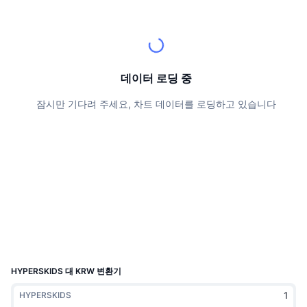
상위 트레이더들
기사들
거래소 유입/유출
DEX API
계산기
리더보드
스팟
센티멘트
엔터프라이즈
뉴스레터
지표
트렌딩
파생상품
가격
CMC Launch
데이터 로딩 중
예정
공포 및 탐욕 지수.
잠시만 기다려 주세요, 차트 데이터를 로딩하고 있습니다
리소스
CMC 랩스
최근 상장된 종목
알트코인 시즌 지수
CMC Max
상승 및 하락 종목
시장 주기 지표
문서
주요 뉴스
가장 많이 방문한 종목
비트코인 도미넌스
FAQ
텔레그램 봇
커뮤니티 정서
CoinMarketCap 20 지수
AI 통합
광고
체인 순위
CoinMarketCap 100 지수
CMC 에이전트 허브
HYPERSKIDS 대 KRW 변환기
예측 시장
ETF 자금 흐름
사이트 위젯
HYPERSKIDS
스킬 마켓플레이스