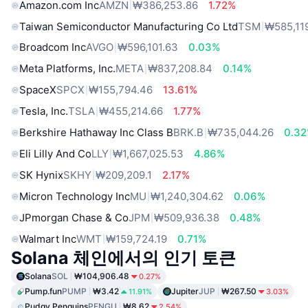
Amazon.com Inc
AMZN
₩386,253.86
1.72%
Taiwan Semiconductor Manufacturing Co Ltd
TSM
₩585,11
Broadcom Inc
AVGO
₩596,101.63
0.03%
Meta Platforms, Inc.
META
₩837,208.84
0.14%
SpaceX
SPCX
₩155,794.46
13.61%
Tesla, Inc.
TSLA
₩455,214.66
1.77%
Berkshire Hathaway Inc Class B
BRK.B
₩735,044.26
0.3
Eli Lilly And Co
LLY
₩1,667,025.53
4.86%
SK Hynix
SKHY
₩209,209.1
2.17%
Micron Technology Inc
MU
₩1,240,304.62
0.06%
JPmorgan Chase & Co
JPM
₩509,936.38
0.48%
Walmart Inc
WMT
₩159,724.19
0.71%
Solana 체인에서의 인기 토큰
Solana
SOL
₩104,906.48
0.27%
Pump.fun
PUMP
₩3.42
Jupiter
JUP
₩267.50
11.91%
3.03%
Pudgy Penguins
PENGU
₩8.62
2.54%