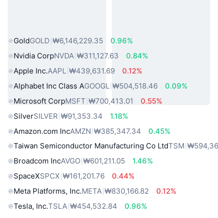
인기 실물 자산
Gold
GOLD
₩6,146,229.35
0.96%
Nvidia Corp
NVDA
₩311,127.63
0.84%
Apple Inc.
AAPL
₩439,631.69
0.12%
Alphabet Inc Class A
GOOGL
₩504,518.46
0.09%
Microsoft Corp
MSFT
₩700,413.01
0.55%
Silver
SILVER
₩91,353.34
1.18%
Amazon.com Inc
AMZN
₩385,347.34
0.45%
Taiwan Semiconductor Manufacturing Co Ltd
TSM
₩594,36
Broadcom Inc
AVGO
₩601,211.05
1.46%
SpaceX
SPCX
₩161,201.76
0.44%
Meta Platforms, Inc.
META
₩830,166.82
0.12%
Tesla, Inc.
TSLA
₩454,532.84
0.96%