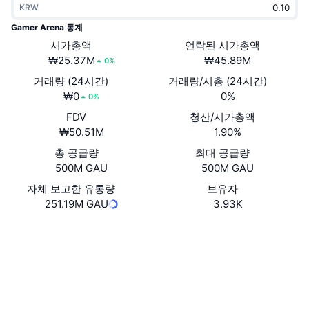
KRW
트렌딩
가상자산 ETF
가상자산 배우기
CMC MCP
Gamer Arena 통계
신규
시가총액
언락된 시가총액
비트코인 ETF
x402
뉴스
₩25.37M
₩45.89M
0%
크립토
이더리움 ETF
거래량 (24시간)
거래량/시총 (24시간)
아카데미
₩0
0%
0%
정치
FDV
청산/시가총액
기술적 분석
조사
₩50.51M
1.90%
스포츠
총 공급량
최대 공급량
RSI
비디오
500M GAU
500M GAU
금융
MACD
자체 보고한 유통량
보유자
용어집
251.19M GAU
3.93K
테크
웹사이트
Website
파생상품
캠페인
NFT
소셜 미디어
개요
에어드롭
계약
전체 NFT 통계
0xca8e...12aac2
청산
2.7
다이아몬드 리워드
평가(CertiK)