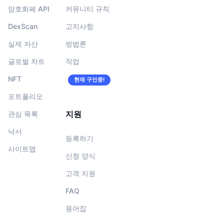
암호화폐 API
커뮤니티 규칙
DexScan
고지사항
실제 자산
방법론
글로벌 차트
직업
NFT
현재 구인중!
포트폴리오
지원
관심 목록
낙서
등록하기
사이트맵
신청 양식
고객 지원
FAQ
용어집