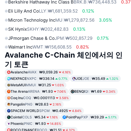
Berkshire Hathaway Inc Class B
BRK.B
₩736,448.53
0.3
Eli Lilly And Co
LLY
₩1,681,359.52
0.12%
Micron Technology Inc
MU
₩1,279,872.56
3.05%
SK Hynix
SKHY
₩202,482.83
0.13%
JPmorgan Chase & Co
JPM
₩502,857.29
0.17%
Walmart Inc
WMT
₩156,608.55
0.82%
Avalanche C-Chain 체인에서의 인
기 토큰
Avalanche
AVAX
₩9,059.26
4.16%
NEXPACE
NXPC
₩336.14
JOE
JOE
₩35.49
0.77%
1.32%
MetaMUI
MMUI
₩31.25
1.03%
The Arena
ARENA
₩1.93
BENQI
QI
₩1.69
7.06%
0.34%
Coq Inu
COQ
₩0.0001113
3.58%
Pangolin
PNG
₩28.63
2.16%
SPACEM WORLD
SPCM
₩0.4925
4.84%
Cointel
COLS
₩5.34
PointPay
PXP
₩39.29
1.16%
5.17%
Phoenic
PNIC
₩1.93
14.85%
ROCO FINANCE
ROCO
₩21.51
4.37%