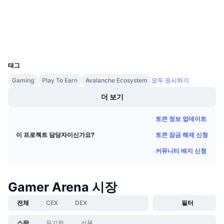
다가오는 판매
snowscan.xyz
펀딩비
익스플로러
배우며 수익 창출
지갑
UCID
일정
22656
태그
ICO 캘린더
Gaming
Play To Earn
Avalanche Ecosystem
모두 표시하기
이벤트 달력
더 보기
토큰 정보 업데이트
토큰 잠금 해제 신청
이 프로젝트 담당자이신가요?
커뮤니티 배지 신청
Gamer Arena 시장
전체
CEX
DEX
필터
스팟
무기한
선물