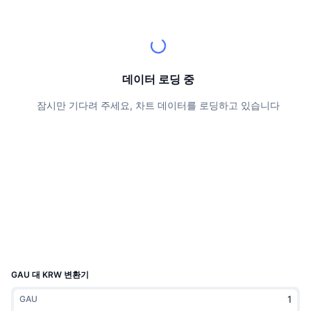
상위 트레이더들
기사들
거래소 유입/유출
DEX API
계산기
리더보드
스팟
센티멘트
엔터프라이즈
뉴스레터
지표
트렌딩
파생상품
가격
CMC Launch
데이터 로딩 중
예정
공포 및 탐욕 지수.
잠시만 기다려 주세요, 차트 데이터를 로딩하고 있습니다
리소스
CMC 랩스
최근 상장된 종목
알트코인 시즌 지수
CMC Max
상승 및 하락 종목
시장 주기 지표
문서
주요 뉴스
가장 많이 방문한 종목
비트코인 도미넌스
FAQ
텔레그램 봇
커뮤니티 정서
CoinMarketCap 20 지수
AI 통합
광고
체인 순위
CoinMarketCap 100 지수
CMC 에이전트 허브
GAU 대 KRW 변환기
예측 시장
ETF 자금 흐름
사이트 위젯
GAU
스킬 마켓플레이스