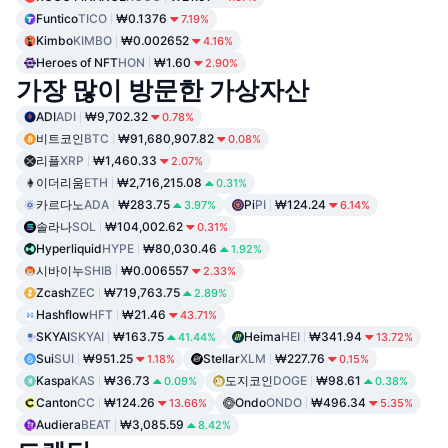
Funtico
TICO
₩0.1376
7.19%
Kimbo
KIMBO
₩0.002652
4.16%
Heroes of NFT
HON
₩1.60
2.90%
가장 많이 방문한 가상자산
ADI
ADI
₩9,702.32
0.78%
비트코인
BTC
₩91,680,907.82
0.08%
리플
XRP
₩1,460.33
2.07%
이더리움
ETH
₩2,716,215.08
0.31%
카르다노
ADA
₩283.75
Pi
PI
₩124.24
3.97%
6.14%
솔라나
SOL
₩104,002.62
0.31%
Hyperliquid
HYPE
₩80,030.46
1.92%
시바이누
SHIB
₩0.006557
2.33%
Zcash
ZEC
₩719,763.75
2.89%
Hashflow
HFT
₩21.46
43.71%
SKYAI
SKYAI
₩163.75
Heima
HEI
₩341.94
41.44%
13.72%
Sui
SUI
₩951.25
Stellar
XLM
₩227.76
1.18%
0.15%
Kaspa
KAS
₩36.73
도지코인
DOGE
₩98.61
0.09%
0.38%
Canton
CC
₩124.26
Ondo
ONDO
₩496.34
13.66%
5.35%
Audiera
BEAT
₩3,085.59
8.42%