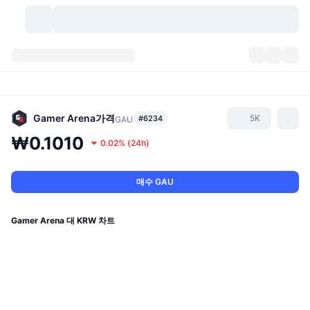
가상자산
대시보드
가상자산
DexScan
시장
순위
Gamer Arena
가격
5K
#6234
GAU
₩0.1010
0.02%
(
24h
)
시그널
거래소
카테고리
New
시장 개요
요즘 핫한 종목
커뮤니티
과거 스냅샷
현물 시장
중앙화 거래소
매수 GAU
새로운
피드
API
토큰 락업 해제
가상자산 수
스팟
Gamer Arena 대 KRW 차트
상승 종목
주제
이자농사
서비스
비트코인 트레저리
파생상품
API
밈 탐색기
라이브
실제 자산
BNB 트레저리
서비스
암호화폐 API
탈중앙화 거래소