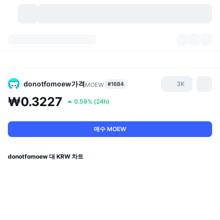
가상자산
대시보드
가상자산
DexScan
시장
순위
donotfomoew
가격
3K
#1684
MOEW
₩0.3227
0.59%
(
24h
)
시그널
거래소
카테고리
New
시장 개요
요즘 핫한 종목
커뮤니티
과거 스냅샷
현물 시장
중앙화 거래소
매수 MOEW
새로운
피드
API
토큰 락업 해제
가상자산 수
스팟
donotfomoew 대 KRW 차트
상승 종목
주제
이자농사
서비스
비트코인 트레저리
파생상품
API
밈 탐색기
라이브
실제 자산
BNB 트레저리
서비스
암호화폐 API
탈중앙화 거래소