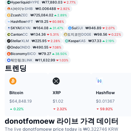
Hyperliquid
HYPE
₩77,880.03
2.77%
시바이누
SHIB
₩0.006488
2.92%
Zcash
ZEC
₩725,084.02
2.89%
Hashflow
HFT
₩19.25
60.98%
SKYAI
SKYAI
₩164.08
Sui
SUI
₩946.89
31.47%
2.07%
Canton
CC
₩134.36
도지코인
DOGE
₩98.56
5.31%
0.22%
Stellar
XLM
₩225.95
Kaspa
KAS
₩37.33
2.28%
2.19%
Ondo
ONDO
₩490.55
7.08%
Biconomy
BICO
₩79.27
38.50%
체인링크
LINK
₩11,632.99
1.03%
트렌딩
Bitcoin
XRP
Hashflow
$64,848.19
$1.02
$0.01367
0.22%
2.32%
59.92%
donotfomoew 라이브 가격 데이터
The live
donotfomoew price today
is ₩0.322746 KRW