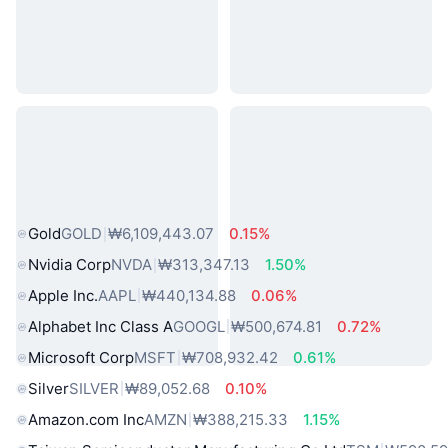
인기 실물 자산
Gold
GOLD
₩6,109,443.07
0.15%
Nvidia Corp
NVDA
₩313,347.13
1.50%
Apple Inc.
AAPL
₩440,134.88
0.06%
Alphabet Inc Class A
GOOGL
₩500,674.81
0.72%
Microsoft Corp
MSFT
₩708,932.42
0.61%
Silver
SILVER
₩89,052.68
0.10%
Amazon.com Inc
AMZN
₩388,215.33
1.15%