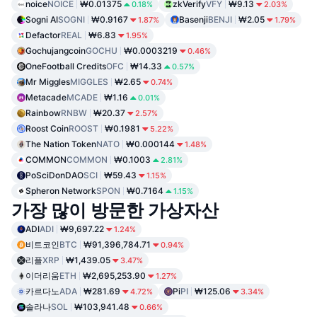
noice
NOICE
₩0.01375
zkVerify
VFY
₩9.13
0.18%
2.03%
Sogni AI
SOGNI
₩0.9167
Basenji
BENJI
₩2.05
1.87%
1.79%
Defactor
REAL
₩6.83
1.95%
Gochujangcoin
GOCHU
₩0.0003219
0.46%
OneFootball Credits
OFC
₩14.33
0.57%
Mr Miggles
MIGGLES
₩2.65
0.74%
Metacade
MCADE
₩1.16
0.01%
Rainbow
RNBW
₩20.37
2.57%
Roost Coin
ROOST
₩0.1981
5.22%
The Nation Token
NATO
₩0.000144
1.48%
COMMON
COMMON
₩0.1003
2.81%
PoSciDonDAO
SCI
₩59.43
1.15%
Spheron Network
SPON
₩0.7164
1.15%
가장 많이 방문한 가상자산
ADI
ADI
₩9,697.22
1.24%
비트코인
BTC
₩91,396,784.71
0.94%
리플
XRP
₩1,439.05
3.47%
이더리움
ETH
₩2,695,253.90
1.27%
카르다노
ADA
₩281.69
Pi
PI
₩125.06
4.72%
3.34%
솔라나
SOL
₩103,941.48
0.66%