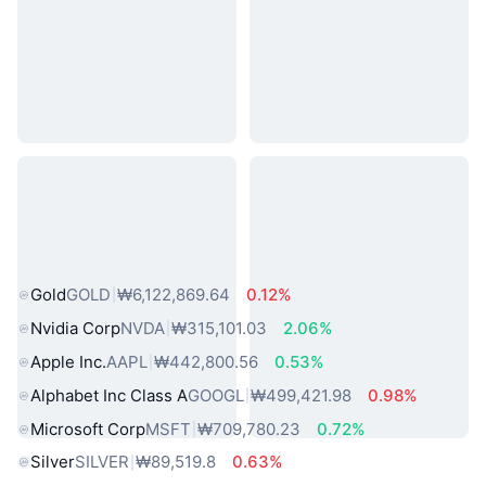
인기 실물 자산
Gold
GOLD
₩6,122,869.64
0.12%
Nvidia Corp
NVDA
₩315,101.03
2.06%
Apple Inc.
AAPL
₩442,800.56
0.53%
Alphabet Inc Class A
GOOGL
₩499,421.98
0.98%
Microsoft Corp
MSFT
₩709,780.23
0.72%
Silver
SILVER
₩89,519.8
0.63%