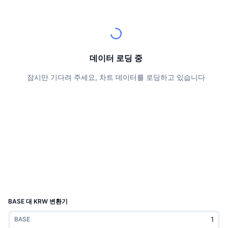
상위 트레이더들
기사들
거래소 유입/유출
DEX API
계산기
리더보드
스팟
센티멘트
엔터프라이즈
뉴스레터
지표
트렌딩
파생상품
가격
CMC Launch
데이터 로딩 중
예정
공포 및 탐욕 지수.
잠시만 기다려 주세요, 차트 데이터를 로딩하고 있습니다
리소스
CMC 랩스
최근 상장된 종목
알트코인 시즌 지수
CMC Max
상승 및 하락 종목
시장 주기 지표
문서
주요 뉴스
가장 많이 방문한 종목
비트코인 도미넌스
FAQ
텔레그램 봇
커뮤니티 정서
CoinMarketCap 20 지수
AI 통합
광고
체인 순위
CoinMarketCap 100 지수
CMC 에이전트 허브
BASE 대 KRW 변환기
예측 시장
ETF 자금 흐름
사이트 위젯
BASE
스킬 마켓플레이스