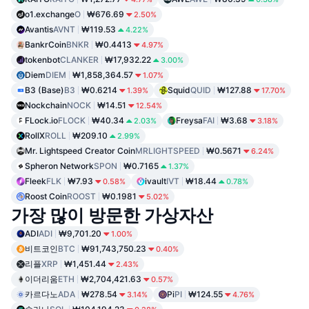
o1.exchange
O
₩676.69
2.50%
Avantis
AVNT
₩119.53
4.22%
BankrCoin
BNKR
₩0.4413
4.97%
tokenbot
CLANKER
₩17,932.22
3.00%
Diem
DIEM
₩1,858,364.57
1.07%
B3 (Base)
B3
₩0.6214
Squid
QUID
₩127.88
1.39%
17.70%
Nockchain
NOCK
₩14.51
12.54%
FLock.io
FLOCK
₩40.34
Freysa
FAI
₩3.68
2.03%
3.18%
RollX
ROLL
₩209.10
2.99%
Mr. Lightspeed Creator Coin
MRLIGHTSPEED
₩0.5671
6.24%
Spheron Network
SPON
₩0.7165
1.37%
Fleek
FLK
₩7.93
ivault
IVT
₩18.44
0.58%
0.78%
Roost Coin
ROOST
₩0.1981
5.02%
가장 많이 방문한 가상자산
ADI
ADI
₩9,701.20
1.00%
비트코인
BTC
₩91,743,750.23
0.40%
리플
XRP
₩1,451.44
2.43%
이더리움
ETH
₩2,704,421.63
0.57%
카르다노
ADA
₩278.54
Pi
PI
₩124.55
3.14%
4.76%