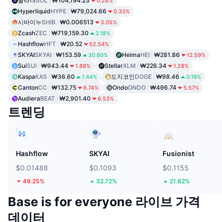
솔라나
SOL
₩104,194.23
0.28%
Hyperliquid
HYPE
₩79,024.66
0.33%
시바이누
SHIB
₩0.006513
3.05%
Zcash
ZEC
₩719,159.30
2.18%
Hashflow
HFT
₩20.52
52.54%
SKYAI
SKYAI
₩153.59
Heima
HEI
₩281.86
30.60%
12.59%
Sui
SUI
₩943.44
Stellar
XLM
₩226.34
1.88%
1.28%
Kaspa
KAS
₩36.60
도지코인
DOGE
₩98.46
1.44%
0.19%
Canton
CC
₩132.75
Ondo
ONDO
₩496.74
6.74%
5.57%
Audiera
BEAT
₩2,901.40
6.53%
트렌딩
Hashflow
SKYAI
Fusionist
$0.01488
$0.1093
$0.1155
49.25%
32.72%
21.82%
Base is for everyone 라이브 가격
데이터