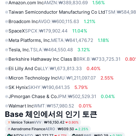
Amazon.com Inc
AMZN
₩389,830.69
1.56%
Taiwan Semiconductor Manufacturing Co Ltd
TSM
₩584,98
Broadcom Inc
AVGO
₩600,115.63
1.21%
SpaceX
SPCX
₩179,902.44
11.04%
Meta Platforms, Inc.
META
₩841,476.72
1.18%
Tesla, Inc.
TSLA
₩464,550.48
3.12%
Berkshire Hathaway Inc Class B
BRK.B
₩733,725.31
0.8
Eli Lilly And Co
LLY
₩1,673,813.33
0.40%
Micron Technology Inc
MU
₩1,211,097.07
2.55%
SK Hynix
SKHY
₩190,641.35
5.79%
JPmorgan Chase & Co
JPM
₩502,529.31
0.04%
Walmart Inc
WMT
₩157,980.52
0.01%
Base 체인에서의 인기 토큰
Venice Token
VVV
₩16,150.42
0.90%
Aerodrome Finance
AERO
₩609.50
2.25%
KAITO
KAITO
₩1,272.77
AWE
AWE
₩80.39
4.77%
0.38%