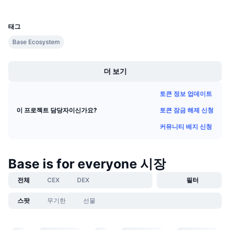
UCID
다가오는 판매
36284
펀딩비
배우며 수익 창출
태그
Base Ecosystem
일정
Boost
더 보기
ICO 캘린더
토큰 정보 업데이트
이벤트 달력
토큰 잠금 해제 신청
이 프로젝트 담당자이신가요?
커뮤니티 배지 신청
Base is for everyone 시장
전체
CEX
DEX
필터
스팟
무기한
선물