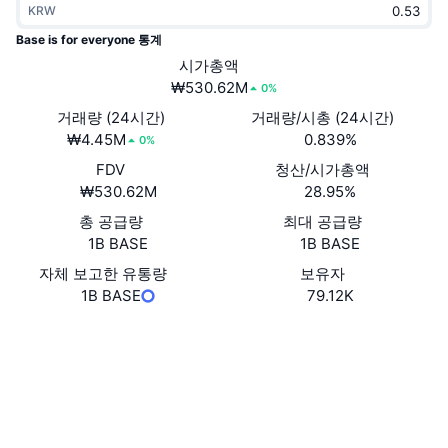
KRW
트렌딩
가상자산 ETF
가상자산 배우기
CMC MCP
Base is for everyone 통계
신규
시가총액
비트코인 ETF
x402
뉴스
₩530.62M
0%
크립토
이더리움 ETF
거래량 (24시간)
거래량/시총 (24시간)
아카데미
₩4.45M
0.839%
0%
정치
FDV
청산/시가총액
기술적 분석
조사
₩530.62M
28.95%
스포츠
총 공급량
최대 공급량
RSI
비디오
1B BASE
1B BASE
금융
MACD
자체 보고한 유통량
보유자
용어집
1B BASE
79.12K
테크
웹사이트
Website
파생상품
캠페인
소셜 미디어
NFT
개요
에어드롭
계약
0xd769...8feec5
익스플로러
basescan.org
전체 NFT 통계
청산
다이아몬드 리워드
지갑