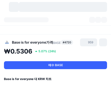
가상자산
대시보드
가상자산
DexScan
시장
순위
Base is for everyone
가격
959
#4720
BASE
₩0.5306
5.07%
(
24h
)
시그널
거래소
카테고리
New
시장 개요
요즘 핫한 종목
커뮤니티
과거 스냅샷
현물 시장
중앙화 거래소
매수 BASE
새로운
피드
API
토큰 락업 해제
가상자산 수
스팟
Base is for everyone 대 KRW 차트
상승 종목
주제
이자농사
서비스
비트코인 트레저리
파생상품
API
밈 탐색기
라이브
실제 자산
BNB 트레저리
서비스
암호화폐 API
탈중앙화 거래소